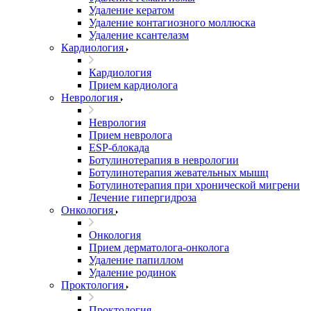
Удаление кератом
Удаление контагиозного моллюска
Удаление ксантелазм
Кардиология
Кардиология
Прием кардиолога
Неврология
Неврология
Прием невролога
ESP-блокада
Ботулинотерапия в неврологии
Ботулинотерапия жевательных мышц
Ботулинотерапия при хронической мигрени
Лечение гипергидроза
Онкология
Онкология
Прием дерматолога-онколога
Удаление папиллом
Удаление родинок
Проктология
Проктология