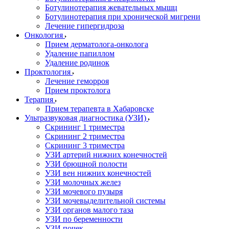
Ботулинотерапия жевательных мышц
Ботулинотерапия при хронической мигрени
Лечение гипергидроза
Онкология
Прием дерматолога-онколога
Удаление папиллом
Удаление родинок
Проктология
Лечение геморроя
Прием проктолога
Терапия
Прием терапевта в Хабаровске
Ультразвуковая диагностика (УЗИ)
Скрининг 1 триместра
Скрининг 2 триместра
Скрининг 3 триместра
УЗИ артерий нижних конечностей
УЗИ брюшной полости
УЗИ вен нижних конечностей
УЗИ молочных желез
УЗИ мочевого пузыря
УЗИ мочевыделительной системы
УЗИ органов малого таза
УЗИ по беременности
УЗИ почек