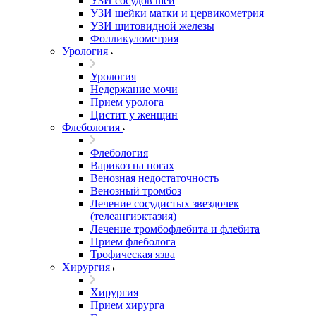
УЗИ сосудов шеи
УЗИ шейки матки и цервикометрия
УЗИ щитовидной железы
Фолликулометрия
Урология
Урология
Недержание мочи
Прием уролога
Цистит у женщин
Флебология
Флебология
Варикоз на ногах
Венозная недостаточность
Венозный тромбоз
Лечение сосудистых звездочек
(телеангиэктазия)
Лечение тромбофлебита и флебита
Прием флеболога
Трофическая язва
Хирургия
Хирургия
Прием хирурга