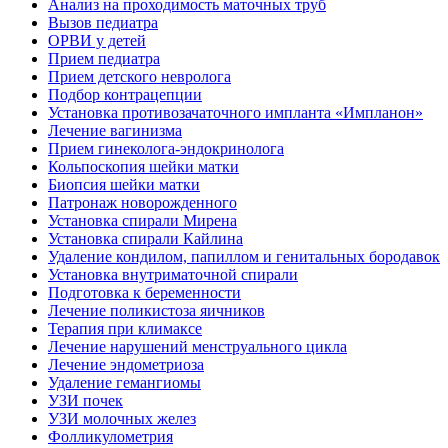
Анализ на проходимость маточных труб
Вызов педиатра
ОРВИ у детей
Прием педиатра
Прием детского невролога
Подбор контрацепции
Установка противозачаточного импланта «Импланон»
Лечение вагинизма
Прием гинеколога-эндокринолога
Кольпоскопия шейки матки
Биопсия шейки матки
Патронаж новорожденного
Установка спирали Мирена
Установка спирали Кайлина
Удаление кондилом, папиллом и генитальных бородавок
Установка внутриматочной спирали
Подготовка к беременности
Лечение поликистоза яичников
Терапия при климаксе
Лечение нарушений менструального цикла
Лечение эндометриоза
Удаление гемангиомы
УЗИ почек
УЗИ молочных желез
Фолликулометрия