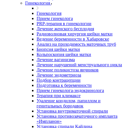
Гинекология
Гинекология
Прием гинеколога
PRP-терапия в гинекологии
Лечение женского бесплодия
Радиоволновая хирургия шейки матки
Ведение беременности в Хабаровске
Анализ на проходимость маточных труб
Биопсия шейки матки
Кольпоскопия шейки матки
Лечение вагинизма
Лечение нарушений менструального цикла
Лечение поликистоза яичников
Лечение эндометриоза
Подбор контрацепции
Подготовка к беременности
Прием гинеколога-эндокринолога
Терапия при климаксе
Удаление кондилом, папиллом и
генитальных бородавок
Установка внутриматочной спирали
Установка противозачаточного импланта
«Импланон»
Установка спирали Кайлина