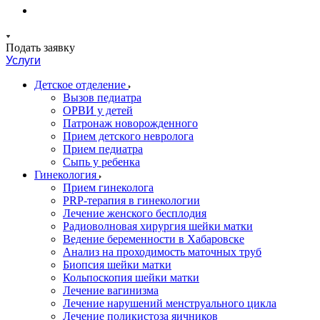
Подать заявку
Услуги
Детское отделение
Вызов педиатра
ОРВИ у детей
Патронаж новорожденного
Прием детского невролога
Прием педиатра
Сыпь у ребенка
Гинекология
Прием гинеколога
PRP-терапия в гинекологии
Лечение женского бесплодия
Радиоволновая хирургия шейки матки
Ведение беременности в Хабаровске
Анализ на проходимость маточных труб
Биопсия шейки матки
Кольпоскопия шейки матки
Лечение вагинизма
Лечение нарушений менструального цикла
Лечение поликистоза яичников