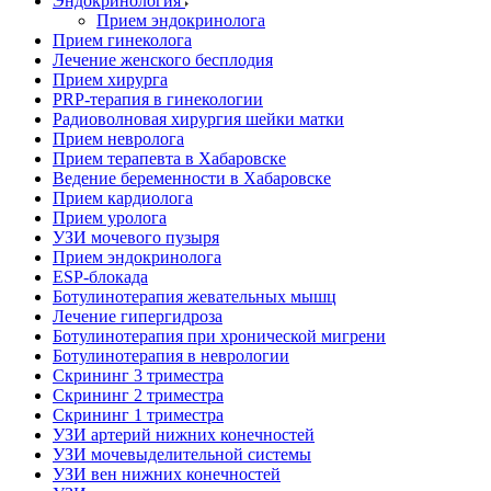
Эндокринология
Прием эндокринолога
Прием гинеколога
Лечение женского бесплодия
Прием хирурга
PRP-терапия в гинекологии
Радиоволновая хирургия шейки матки
Прием невролога
Прием терапевта в Хабаровске
Ведение беременности в Хабаровске
Прием кардиолога
Прием уролога
УЗИ мочевого пузыря
Прием эндокринолога
ESP-блокада
Ботулинотерапия жевательных мышц
Лечение гипергидроза
Ботулинотерапия при хронической мигрени
Ботулинотерапия в неврологии
Скрининг 3 триместра
Скрининг 2 триместра
Скрининг 1 триместра
УЗИ артерий нижних конечностей
УЗИ мочевыделительной системы
УЗИ вен нижних конечностей