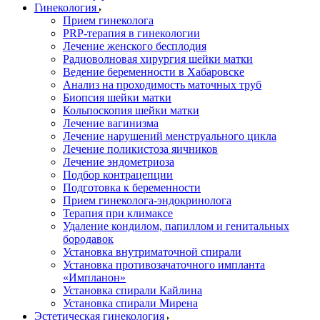
Гинекология
Прием гинеколога
PRP-терапия в гинекологии
Лечение женского бесплодия
Радиоволновая хирургия шейки матки
Ведение беременности в Хабаровске
Анализ на проходимость маточных труб
Биопсия шейки матки
Кольпоскопия шейки матки
Лечение вагинизма
Лечение нарушений менструального цикла
Лечение поликистоза яичников
Лечение эндометриоза
Подбор контрацепции
Подготовка к беременности
Прием гинеколога-эндокринолога
Терапия при климаксе
Удаление кондилом, папиллом и генитальных
бородавок
Установка внутриматочной спирали
Установка противозачаточного импланта
«Импланон»
Установка спирали Кайлина
Установка спирали Мирена
Эстетическая гинекология