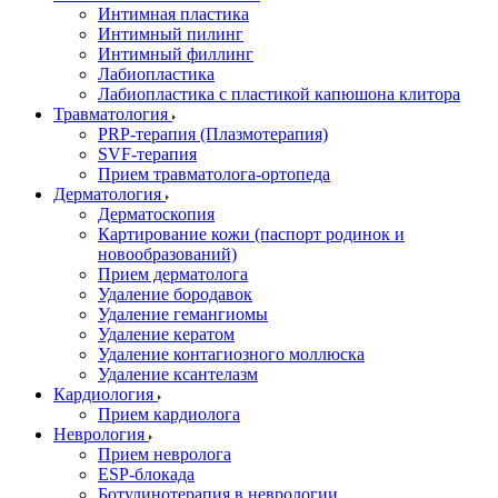
Интимная пластика
Интимный пилинг
Интимный филлинг
Лабиопластика
Лабиопластика с пластикой капюшона клитора
Травматология
PRP-терапия (Плазмотерапия)
SVF-терапия
Прием травматолога-ортопеда
Дерматология
Дерматоскопия
Картирование кожи (паспорт родинок и
новообразований)
Прием дерматолога
Удаление бородавок
Удаление гемангиомы
Удаление кератом
Удаление контагиозного моллюска
Удаление ксантелазм
Кардиология
Прием кардиолога
Неврология
Прием невролога
ESP-блокада
Ботулинотерапия в неврологии