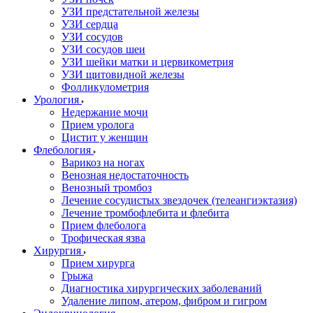
УЗИ предстательной железы
УЗИ сердца
УЗИ сосудов
УЗИ сосудов шеи
УЗИ шейки матки и цервикометрия
УЗИ щитовидной железы
Фолликулометрия
Урология
Недержание мочи
Прием уролога
Цистит у женщин
Флебология
Варикоз на ногах
Венозная недостаточность
Венозный тромбоз
Лечение сосудистых звездочек (телеангиэктазия)
Лечение тромбофлебита и флебита
Прием флеболога
Трофическая язва
Хирургия
Прием хирурга
Грыжа
Диагностика хирургических заболеваний
Удаление липом, атером, фибром и гигром