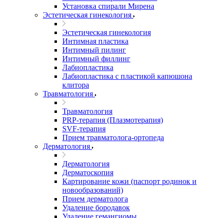
Установка спирали Мирена
Эстетическая гинекология
Эстетическая гинекология
Интимная пластика
Интимный пилинг
Интимный филлинг
Лабиопластика
Лабиопластика с пластикой капюшона
клитора
Травматология
Травматология
PRP-терапия (Плазмотерапия)
SVF-терапия
Прием травматолога-ортопеда
Дерматология
Дерматология
Дерматоскопия
Картирование кожи (паспорт родинок и
новообразований)
Прием дерматолога
Удаление бородавок
Удаление гемангиомы