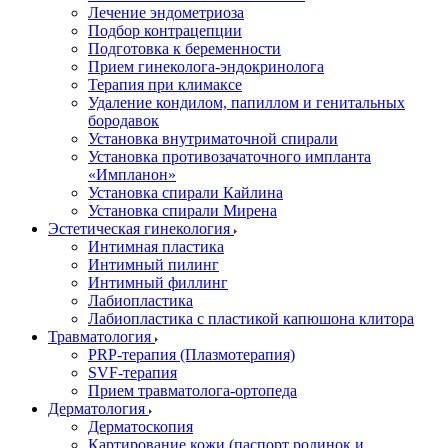
Лечение эндометриоза
Подбор контрацепции
Подготовка к беременности
Прием гинеколога-эндокринолога
Терапия при климаксе
Удаление кондилом, папиллом и генитальных
бородавок
Установка внутриматочной спирали
Установка противозачаточного импланта
«Импланон»
Установка спирали Кайлина
Установка спирали Мирена
Эстетическая гинекология
Интимная пластика
Интимный пилинг
Интимный филлинг
Лабиопластика
Лабиопластика с пластикой капюшона клитора
Травматология
PRP-терапия (Плазмотерапия)
SVF-терапия
Прием травматолога-ортопеда
Дерматология
Дерматоскопия
Картирование кожи (паспорт родинок и