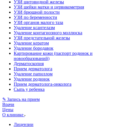
УЗИ щитовидной железы
УЗИ шейки матки и цервикометрия
УЗИ брюшной полости
УЗИ по беременности
УЗИ органов малого таза
Удаление ксантелазм
Удаление контагиозного моллюска
УЗИ предстательной железы
Удаление кератом
Удаление бородавок
Картирование кожи (паспорт родинок и
новообразований)
Дерматоскопия
Прием дерматолога
Удаление папиллом
Удаление родинок
Прием дерматолога-онколога
Сыпь у ребенка
✎ Запись на прием
Врачи
Цены
О клинике
Лицензии