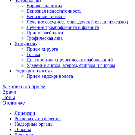
Флебология
Варикоз на ногах
Венозная недостаточность
Венозный тромбоз
Лечение сосудистых звездочек (телеангиэктазия)
Лечение тромбофлебита и флебита
Прием флеболога
Трофическая язва
Хирургия
Прием хирурга
Грыжа
Диагностика хирургических заболеваний
Удаление липом, атером, фибром и гигром
Эндокринология
Прием эндокринолога
✎ Запись на прием
Врачи
Цены
О клинике
Лицензии
Реквизиты и сведения
Надзорные органы
Отзывы
Вакансии