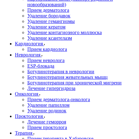
новообразований)
Прием дерматолога
Удаление бородавок
Удаление гемангиомы
Удаление кератом
Удаление контагиозного моллюска
Удаление ксантелазм
Кардиология
Прием кардиолога
Неврология
Прием невролога
ESP-блокада
Ботулинотерапия в неврологии
Ботулинотерапия жевательных мышц
Ботулинотерапия при хронической мигрени
Лечение гипергидроза
Онкология
Прием дерматолога-онколога
Удаление папиллом
Удаление родинок
Проктология
Лечение геморроя
Прием проктолога
Терапия
Прием терапевта в Хабаровске