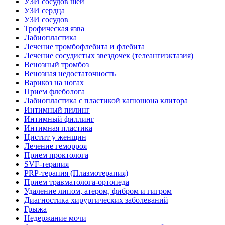
УЗИ сосудов шеи
УЗИ сердца
УЗИ сосудов
Трофическая язва
Лабиопластика
Лечение тромбофлебита и флебита
Лечение сосудистых звездочек (телеангиэктазия)
Венозный тромбоз
Венозная недостаточность
Варикоз на ногах
Прием флеболога
Лабиопластика с пластикой капюшона клитора
Интимный пилинг
Интимный филлинг
Интимная пластика
Цистит у женщин
Лечение геморроя
Прием проктолога
SVF-терапия
PRP-терапия (Плазмотерапия)
Прием травматолога-ортопеда
Удаление липом, атером, фибром и гигром
Диагностика хирургических заболеваний
Грыжа
Недержание мочи