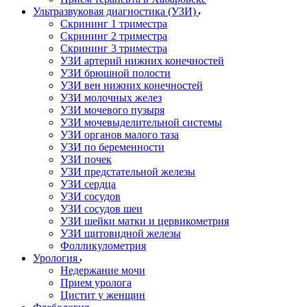
Ультразвуковая диагностика (УЗИ)
Скрининг 1 триместра
Скрининг 2 триместра
Скрининг 3 триместра
УЗИ артерий нижних конечностей
УЗИ брюшной полости
УЗИ вен нижних конечностей
УЗИ молочных желез
УЗИ мочевого пузыря
УЗИ мочевыделительной системы
УЗИ органов малого таза
УЗИ по беременности
УЗИ почек
УЗИ предстательной железы
УЗИ сердца
УЗИ сосудов
УЗИ сосудов шеи
УЗИ шейки матки и цервикометрия
УЗИ щитовидной железы
Фолликулометрия
Урология
Недержание мочи
Прием уролога
Цистит у женщин