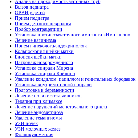
Анализ на проходимость маточных труб
Вызов педиатра
ОРВИ у детей
Прием педиатра
Прием детского невролога
Подбор контрацепции
Установка противозачаточного импланта «Импланон»
Лечение вагинизма
Прием гинеколога-эндокринолога
Кольпоскопия шейки матки
Биопсия шейки матки
Патронаж новорожденного
Установка спирали Мирена
Установка спирали Кайлина
Удаление кондилом, папиллом и генитальных бородавок
Установка внутриматочной спирали
Подготовка к беременности
Лечение поликистоза яичников
Терапия при климаксе
Лечение нарушений менструального цикла
Лечение эндометриоза
Удаление гемангиомы
УЗИ почек
УЗИ молочных желез
Фолликулометрия