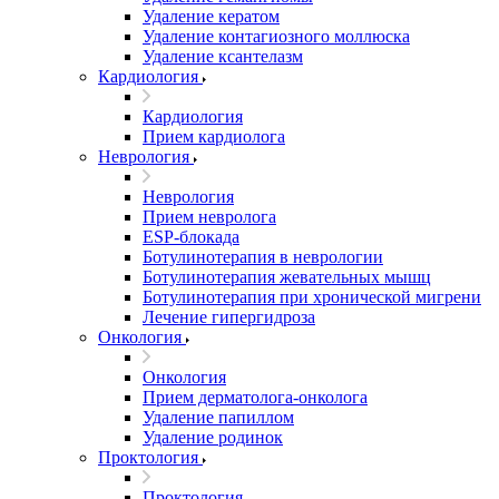
Удаление кератом
Удаление контагиозного моллюска
Удаление ксантелазм
Кардиология
Кардиология
Прием кардиолога
Неврология
Неврология
Прием невролога
ESP-блокада
Ботулинотерапия в неврологии
Ботулинотерапия жевательных мышц
Ботулинотерапия при хронической мигрени
Лечение гипергидроза
Онкология
Онкология
Прием дерматолога-онколога
Удаление папиллом
Удаление родинок
Проктология
Проктология