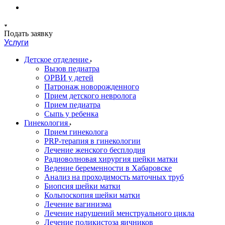
Подать заявку
Услуги
Детское отделение
Вызов педиатра
ОРВИ у детей
Патронаж новорожденного
Прием детского невролога
Прием педиатра
Сыпь у ребенка
Гинекология
Прием гинеколога
PRP-терапия в гинекологии
Лечение женского бесплодия
Радиоволновая хирургия шейки матки
Ведение беременности в Хабаровске
Анализ на проходимость маточных труб
Биопсия шейки матки
Кольпоскопия шейки матки
Лечение вагинизма
Лечение нарушений менструального цикла
Лечение поликистоза яичников