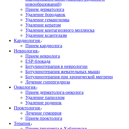
новообразований)
Прием дерматолога
Удаление бородавок
Удаление гемангиомы
Удаление кератом
Удаление контагиозного моллюска
Удаление ксантелазм
Кардиология
Прием кардиолога
Неврология
Прием невролога
ESP-блокада
Ботулинотерапия в неврологии
Ботулинотерапия жевательных мышц
Ботулинотерапия при хронической мигрени
Лечение гипергидроза
Онкология
Прием дерматолога-онколога
Удаление папиллом
Удаление родинок
Проктология
Лечение геморроя
Прием проктолога
Терапия
Прием терапевта в Хабаровске