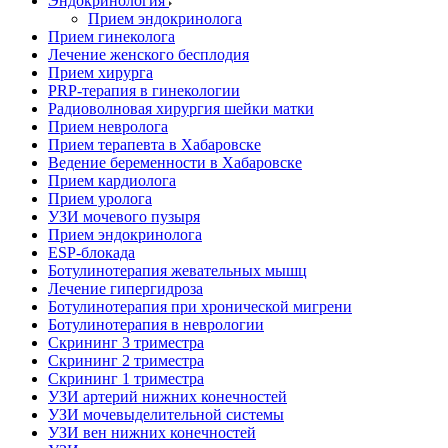
Эндокринология
Прием эндокринолога
Прием гинеколога
Лечение женского бесплодия
Прием хирурга
PRP-терапия в гинекологии
Радиоволновая хирургия шейки матки
Прием невролога
Прием терапевта в Хабаровске
Ведение беременности в Хабаровске
Прием кардиолога
Прием уролога
УЗИ мочевого пузыря
Прием эндокринолога
ESP-блокада
Ботулинотерапия жевательных мышц
Лечение гипергидроза
Ботулинотерапия при хронической мигрени
Ботулинотерапия в неврологии
Скрининг 3 триместра
Скрининг 2 триместра
Скрининг 1 триместра
УЗИ артерий нижних конечностей
УЗИ мочевыделительной системы
УЗИ вен нижних конечностей