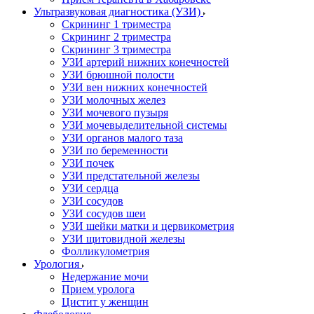
Ультразвуковая диагностика (УЗИ)
Скрининг 1 триместра
Скрининг 2 триместра
Скрининг 3 триместра
УЗИ артерий нижних конечностей
УЗИ брюшной полости
УЗИ вен нижних конечностей
УЗИ молочных желез
УЗИ мочевого пузыря
УЗИ мочевыделительной системы
УЗИ органов малого таза
УЗИ по беременности
УЗИ почек
УЗИ предстательной железы
УЗИ сердца
УЗИ сосудов
УЗИ сосудов шеи
УЗИ шейки матки и цервикометрия
УЗИ щитовидной железы
Фолликулометрия
Урология
Недержание мочи
Прием уролога
Цистит у женщин