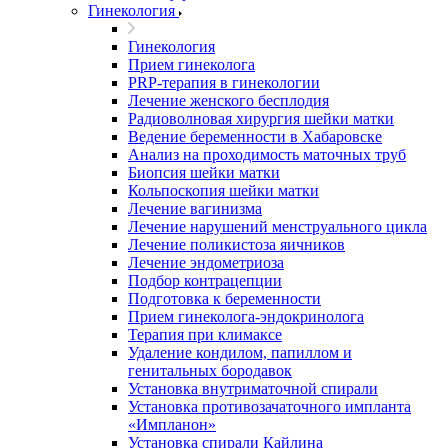
Гинекология
Гинекология
Прием гинеколога
PRP-терапия в гинекологии
Лечение женского бесплодия
Радиоволновая хирургия шейки матки
Ведение беременности в Хабаровске
Анализ на проходимость маточных труб
Биопсия шейки матки
Кольпоскопия шейки матки
Лечение вагинизма
Лечение нарушений менструального цикла
Лечение поликистоза яичников
Лечение эндометриоза
Подбор контрацепции
Подготовка к беременности
Прием гинеколога-эндокринолога
Терапия при климаксе
Удаление кондилом, папиллом и
генитальных бородавок
Установка внутриматочной спирали
Установка противозачаточного импланта
«Импланон»
Установка спирали Кайлина