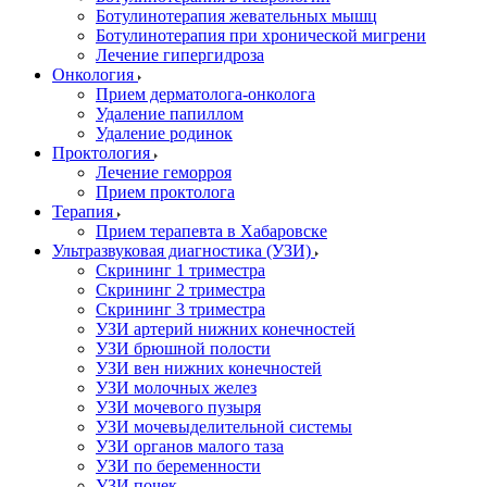
Ботулинотерапия жевательных мышц
Ботулинотерапия при хронической мигрени
Лечение гипергидроза
Онкология
Прием дерматолога-онколога
Удаление папиллом
Удаление родинок
Проктология
Лечение геморроя
Прием проктолога
Терапия
Прием терапевта в Хабаровске
Ультразвуковая диагностика (УЗИ)
Скрининг 1 триместра
Скрининг 2 триместра
Скрининг 3 триместра
УЗИ артерий нижних конечностей
УЗИ брюшной полости
УЗИ вен нижних конечностей
УЗИ молочных желез
УЗИ мочевого пузыря
УЗИ мочевыделительной системы
УЗИ органов малого таза
УЗИ по беременности
УЗИ почек