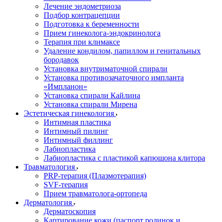
Лечение эндометриоза
Подбор контрацепции
Подготовка к беременности
Прием гинеколога-эндокринолога
Терапия при климаксе
Удаление кондилом, папиллом и генитальных
бородавок
Установка внутриматочной спирали
Установка противозачаточного импланта
«Импланон»
Установка спирали Кайлина
Установка спирали Мирена
Эстетическая гинекология
Интимная пластика
Интимный пилинг
Интимный филлинг
Лабиопластика
Лабиопластика с пластикой капюшона клитора
Травматология
PRP-терапия (Плазмотерапия)
SVF-терапия
Прием травматолога-ортопеда
Дерматология
Дерматоскопия
Картирование кожи (паспорт родинок и