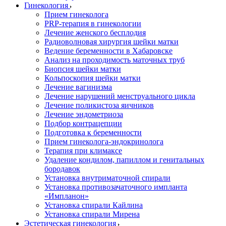
Гинекология
Прием гинеколога
PRP-терапия в гинекологии
Лечение женского бесплодия
Радиоволновая хирургия шейки матки
Ведение беременности в Хабаровске
Анализ на проходимость маточных труб
Биопсия шейки матки
Кольпоскопия шейки матки
Лечение вагинизма
Лечение нарушений менструального цикла
Лечение поликистоза яичников
Лечение эндометриоза
Подбор контрацепции
Подготовка к беременности
Прием гинеколога-эндокринолога
Терапия при климаксе
Удаление кондилом, папиллом и генитальных
бородавок
Установка внутриматочной спирали
Установка противозачаточного импланта
«Импланон»
Установка спирали Кайлина
Установка спирали Мирена
Эстетическая гинекология