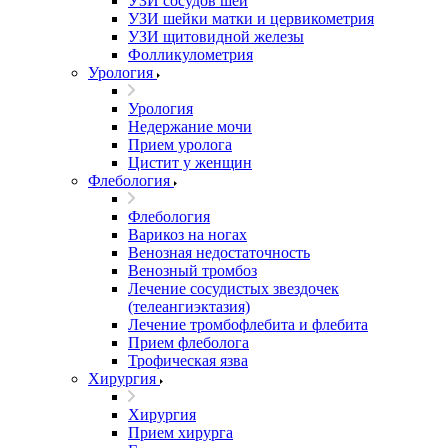
УЗИ сосудов шеи
УЗИ шейки матки и цервикометрия
УЗИ щитовидной железы
Фолликулометрия
Урология
Урология
Недержание мочи
Прием уролога
Цистит у женщин
Флебология
Флебология
Варикоз на ногах
Венозная недостаточность
Венозный тромбоз
Лечение сосудистых звездочек
(телеангиэктазия)
Лечение тромбофлебита и флебита
Прием флеболога
Трофическая язва
Хирургия
Хирургия
Прием хирурга