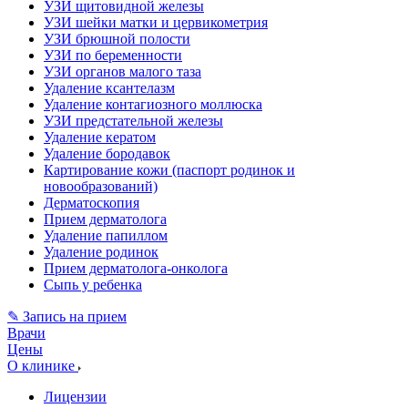
УЗИ щитовидной железы
УЗИ шейки матки и цервикометрия
УЗИ брюшной полости
УЗИ по беременности
УЗИ органов малого таза
Удаление ксантелазм
Удаление контагиозного моллюска
УЗИ предстательной железы
Удаление кератом
Удаление бородавок
Картирование кожи (паспорт родинок и
новообразований)
Дерматоскопия
Прием дерматолога
Удаление папиллом
Удаление родинок
Прием дерматолога-онколога
Сыпь у ребенка
✎ Запись на прием
Врачи
Цены
О клинике
Лицензии