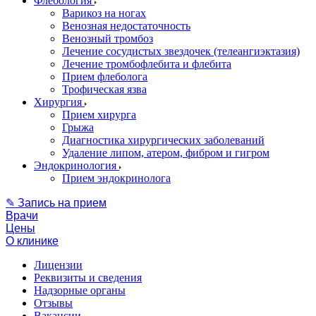
Флебология
Варикоз на ногах
Венозная недостаточность
Венозный тромбоз
Лечение сосудистых звездочек (телеангиэктазия)
Лечение тромбофлебита и флебита
Прием флеболога
Трофическая язва
Хирургия
Прием хирурга
Грыжа
Диагностика хирургических заболеваний
Удаление липом, атером, фибром и гигром
Эндокринология
Прием эндокринолога
✎ Запись на прием
Врачи
Цены
О клинике
Лицензии
Реквизиты и сведения
Надзорные органы
Отзывы
Вакансии