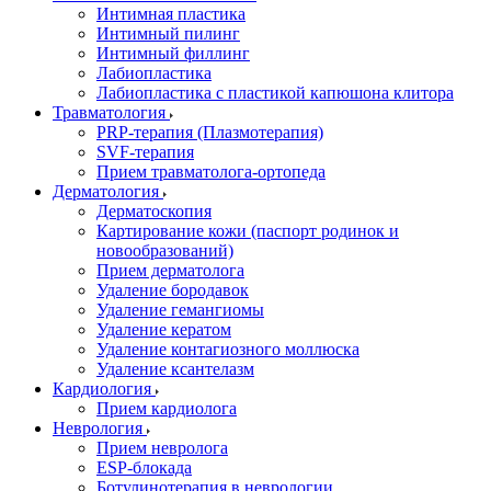
Интимная пластика
Интимный пилинг
Интимный филлинг
Лабиопластика
Лабиопластика с пластикой капюшона клитора
Травматология
PRP-терапия (Плазмотерапия)
SVF-терапия
Прием травматолога-ортопеда
Дерматология
Дерматоскопия
Картирование кожи (паспорт родинок и
новообразований)
Прием дерматолога
Удаление бородавок
Удаление гемангиомы
Удаление кератом
Удаление контагиозного моллюска
Удаление ксантелазм
Кардиология
Прием кардиолога
Неврология
Прием невролога
ESP-блокада
Ботулинотерапия в неврологии