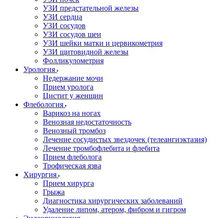
УЗИ предстательной железы
УЗИ сердца
УЗИ сосудов
УЗИ сосудов шеи
УЗИ шейки матки и цервикометрия
УЗИ щитовидной железы
Фолликулометрия
Урология
Недержание мочи
Прием уролога
Цистит у женщин
Флебология
Варикоз на ногах
Венозная недостаточность
Венозный тромбоз
Лечение сосудистых звездочек (телеангиэктазия)
Лечение тромбофлебита и флебита
Прием флеболога
Трофическая язва
Хирургия
Прием хирурга
Грыжа
Диагностика хирургических заболеваний
Удаление липом, атером, фибром и гигром