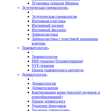
Установка спирали Мирена
Эстетическая гинекология
Эстетическая гинекология
Интимная пластика
Интимный пилинг
Интимный филлинг
Лабиопластика
Лабиопластика с пластикой капюшона
клитора
Травматология
Травматология
PRP-терапия (Плазмотерапия)
SVF-терапия
Прием травматолога-ортопеда
Дерматология
Дерматология
Дерматоскопия
Картирование кожи (паспорт родинок и
новообразований)
Прием дерматолога
Удаление бородавок
Удаление гемангиомы