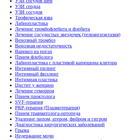
УЗИ сосудов шеи
УЗИ сердца
УЗИ сосудов
Трофическая язва
Лабиопластика
Лечение тромбофлебита и флебита
Лечение сосудистых звездочек (телеангиэктазия)
Венозный тромбоз
Венозная недостаточность
Варикоз на ногах
Прием флеболога
Лабиопластика с пластикой капюшона клитора
Интимный пилинг
Интимный филлинг
Интимная пластика
Цистит у женщин
Лечение геморроя
Прием проктолога
SVF-терапия
PRP-терапия (Плазмотерапия)
Прием травматолога-ортопеда
Удаление липом, атером, фибром и гигром
Диагностика хирургических заболеваний
Грыжа
Недержание мочи