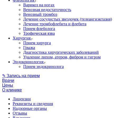
Флебология
Варикоз на ногах
Венозная недостаточность
Венозный тромбоз
Лечение сосудистых звездочек (телеангиэктазия)
Лечение тромбофлебита и флебита
Прием флеболога
Трофическая язва
Хирургия
Прием хирурга
Грыжа
Диагностика хирургических заболеваний
Удаление липом, атером, фибром и гигром
Эндокринология
Прием эндокринолога
✎ Запись на прием
Врачи
Цены
О клинике
Лицензии
Реквизиты и сведения
Надзорные органы
Отзывы
Вакансии