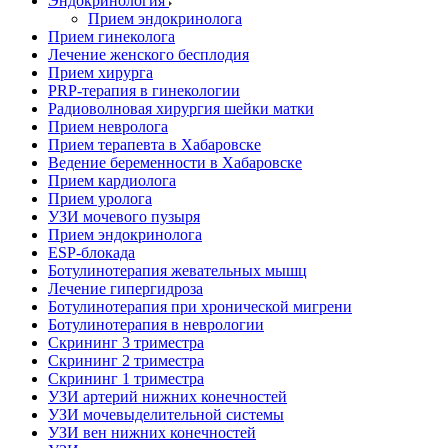
Эндокринология
Прием эндокринолога
Прием гинеколога
Лечение женского бесплодия
Прием хирурга
PRP-терапия в гинекологии
Радиоволновая хирургия шейки матки
Прием невролога
Прием терапевта в Хабаровске
Ведение беременности в Хабаровске
Прием кардиолога
Прием уролога
УЗИ мочевого пузыря
Прием эндокринолога
ESP-блокада
Ботулинотерапия жевательных мышц
Лечение гипергидроза
Ботулинотерапия при хронической мигрени
Ботулинотерапия в неврологии
Скрининг 3 триместра
Скрининг 2 триместра
Скрининг 1 триместра
УЗИ артерий нижних конечностей
УЗИ мочевыделительной системы
УЗИ вен нижних конечностей