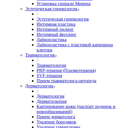
Установка спирали Мирена
Эстетическая гинекология
Эстетическая гинекология
Интимная пластика
Интимный пилинг
Интимный филлинг
Лабиопластика
Лабиопластика с пластикой капюшона
клитора
Травматология
Травматология
PRP-терапия (Плазмотерапия)
SVF-терапия
Прием травматолога-ортопеда
Дерматология
Дерматология
Дерматоскопия
Картирование кожи (паспорт родинок и
новообразований)
Прием дерматолога
Удаление бородавок
Удаление гемангиомы