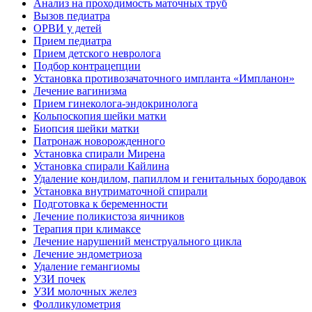
Анализ на проходимость маточных труб
Вызов педиатра
ОРВИ у детей
Прием педиатра
Прием детского невролога
Подбор контрацепции
Установка противозачаточного импланта «Импланон»
Лечение вагинизма
Прием гинеколога-эндокринолога
Кольпоскопия шейки матки
Биопсия шейки матки
Патронаж новорожденного
Установка спирали Мирена
Установка спирали Кайлина
Удаление кондилом, папиллом и генитальных бородавок
Установка внутриматочной спирали
Подготовка к беременности
Лечение поликистоза яичников
Терапия при климаксе
Лечение нарушений менструального цикла
Лечение эндометриоза
Удаление гемангиомы
УЗИ почек
УЗИ молочных желез
Фолликулометрия