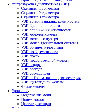
Ультразвуковая диагностика (УЗИ)
Скрининг 1 триместра
Скрининг 2 триместра
Скрининг 3 триместра
УЗИ артерий нижних конечностей
УЗИ брюшной полости
УЗИ вен нижних конечностей
УЗИ молочных желез
УЗИ мочевого пузыря
УЗИ мочевыделительной системы
УЗИ органов малого таза
УЗИ по беременности
УЗИ почек
УЗИ предстательной железы
УЗИ сердца
УЗИ сосудов
УЗИ сосудов шеи
УЗИ шейки матки и цервикометрия
УЗИ щитовидной железы
Фолликулометрия
Урология
Недержание мочи
Прием уролога
Цистит у женщин