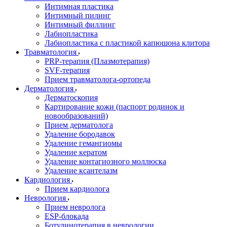
Интимная пластика
Интимный пилинг
Интимный филлинг
Лабиопластика
Лабиопластика с пластикой капюшона клитора
Травматология
PRP-терапия (Плазмотерапия)
SVF-терапия
Прием травматолога-ортопеда
Дерматология
Дерматоскопия
Картирование кожи (паспорт родинок и
новообразований)
Прием дерматолога
Удаление бородавок
Удаление гемангиомы
Удаление кератом
Удаление контагиозного моллюска
Удаление ксантелазм
Кардиология
Прием кардиолога
Неврология
Прием невролога
ESP-блокада
Ботулинотерапия в неврологии