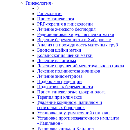
Гинекология
Гинекология
Прием гинеколога
PRP-терапия в гинекологии
Лечение женского бесплодия
Радиоволновая хирургия шейки матки
Ведение беременности в Хабаровске
Анализ на проходимость маточных труб
Биопсия шейки матки
Кольпоскопия шейки матки
Лечение вагинизма
Лечение нарушений менструального цикла
Лечение поликистоза яичников
Лечение эндометриоза
Подбор контрацепции
Подготовка к беременности
Прием гинеколога-эндокринолога
Терапия при климаксе
Удаление кондилом, папиллом и
генитальных бородавок
Установка внутриматочной спирали
Установка противозачаточного импланта
«Импланон»
Установка спирали Кайлина