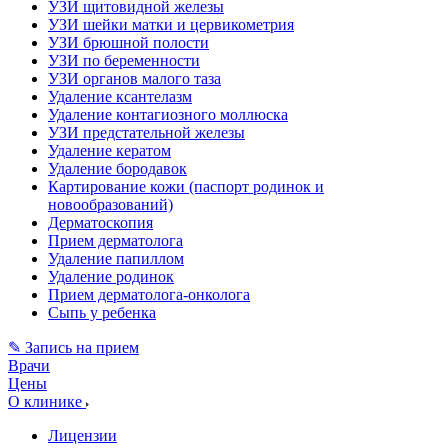
УЗИ щитовидной железы
УЗИ шейки матки и цервикометрия
УЗИ брюшной полости
УЗИ по беременности
УЗИ органов малого таза
Удаление ксантелазм
Удаление контагиозного моллюска
УЗИ предстательной железы
Удаление кератом
Удаление бородавок
Картирование кожи (паспорт родинок и
новообразований)
Дерматоскопия
Прием дерматолога
Удаление папиллом
Удаление родинок
Прием дерматолога-онколога
Сыпь у ребенка
✎ Запись на прием
Врачи
Цены
О клинике
Лицензии