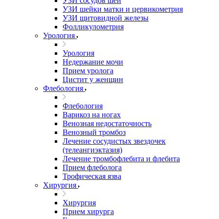
УЗИ сосудов шеи
УЗИ шейки матки и цервикометрия
УЗИ щитовидной железы
Фолликулометрия
Урология
Урология
Недержание мочи
Прием уролога
Цистит у женщин
Флебология
Флебология
Варикоз на ногах
Венозная недостаточность
Венозный тромбоз
Лечение сосудистых звездочек
(телеангиэктазия)
Лечение тромбофлебита и флебита
Прием флеболога
Трофическая язва
Хирургия
Хирургия
Прием хирурга