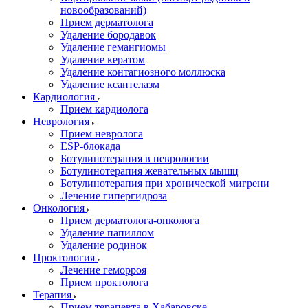
новообразований)
Прием дерматолога
Удаление бородавок
Удаление гемангиомы
Удаление кератом
Удаление контагиозного моллюска
Удаление ксантелазм
Кардиология
Прием кардиолога
Неврология
Прием невролога
ESP-блокада
Ботулинотерапия в неврологии
Ботулинотерапия жевательных мышц
Ботулинотерапия при хронической мигрени
Лечение гипергидроза
Онкология
Прием дерматолога-онколога
Удаление папиллом
Удаление родинок
Проктология
Лечение геморроя
Прием проктолога
Терапия
Прием терапевта в Хабаровске