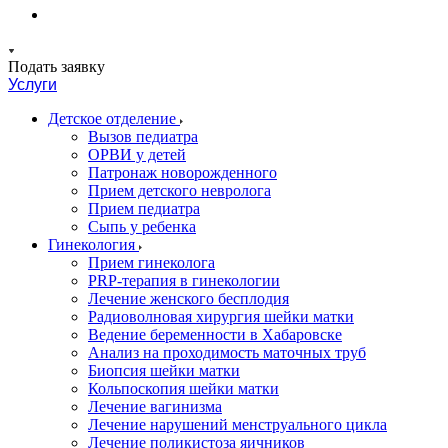
Подать заявку
Услуги
Детское отделение
Вызов педиатра
ОРВИ у детей
Патронаж новорожденного
Прием детского невролога
Прием педиатра
Сыпь у ребенка
Гинекология
Прием гинеколога
PRP-терапия в гинекологии
Лечение женского бесплодия
Радиоволновая хирургия шейки матки
Ведение беременности в Хабаровске
Анализ на проходимость маточных труб
Биопсия шейки матки
Кольпоскопия шейки матки
Лечение вагинизма
Лечение нарушений менструального цикла
Лечение поликистоза яичников