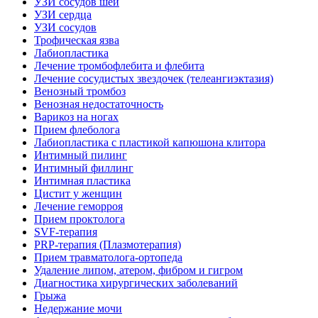
УЗИ сосудов шеи
УЗИ сердца
УЗИ сосудов
Трофическая язва
Лабиопластика
Лечение тромбофлебита и флебита
Лечение сосудистых звездочек (телеангиэктазия)
Венозный тромбоз
Венозная недостаточность
Варикоз на ногах
Прием флеболога
Лабиопластика с пластикой капюшона клитора
Интимный пилинг
Интимный филлинг
Интимная пластика
Цистит у женщин
Лечение геморроя
Прием проктолога
SVF-терапия
PRP-терапия (Плазмотерапия)
Прием травматолога-ортопеда
Удаление липом, атером, фибром и гигром
Диагностика хирургических заболеваний
Грыжа
Недержание мочи