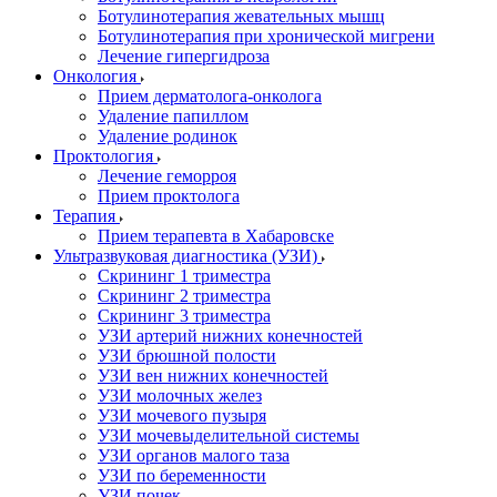
Ботулинотерапия жевательных мышц
Ботулинотерапия при хронической мигрени
Лечение гипергидроза
Онкология
Прием дерматолога-онколога
Удаление папиллом
Удаление родинок
Проктология
Лечение геморроя
Прием проктолога
Терапия
Прием терапевта в Хабаровске
Ультразвуковая диагностика (УЗИ)
Скрининг 1 триместра
Скрининг 2 триместра
Скрининг 3 триместра
УЗИ артерий нижних конечностей
УЗИ брюшной полости
УЗИ вен нижних конечностей
УЗИ молочных желез
УЗИ мочевого пузыря
УЗИ мочевыделительной системы
УЗИ органов малого таза
УЗИ по беременности
УЗИ почек