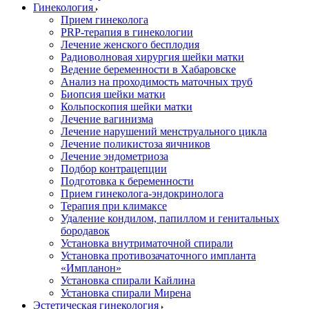
Гинекология
Прием гинеколога
PRP-терапия в гинекологии
Лечение женского бесплодия
Радиоволновая хирургия шейки матки
Ведение беременности в Хабаровске
Анализ на проходимость маточных труб
Биопсия шейки матки
Кольпоскопия шейки матки
Лечение вагинизма
Лечение нарушений менструального цикла
Лечение поликистоза яичников
Лечение эндометриоза
Подбор контрацепции
Подготовка к беременности
Прием гинеколога-эндокринолога
Терапия при климаксе
Удаление кондилом, папиллом и генитальных
бородавок
Установка внутриматочной спирали
Установка противозачаточного импланта
«Импланон»
Установка спирали Кайлина
Установка спирали Мирена
Эстетическая гинекология