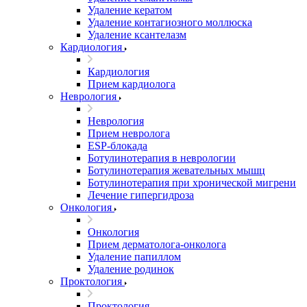
Удаление кератом
Удаление контагиозного моллюска
Удаление ксантелазм
Кардиология
Кардиология
Прием кардиолога
Неврология
Неврология
Прием невролога
ESP-блокада
Ботулинотерапия в неврологии
Ботулинотерапия жевательных мышц
Ботулинотерапия при хронической мигрени
Лечение гипергидроза
Онкология
Онкология
Прием дерматолога-онколога
Удаление папиллом
Удаление родинок
Проктология
Проктология