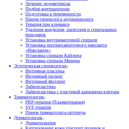
Лечение эндометриоза
Подбор контрацепции
Подготовка к беременности
Прием гинеколога-эндокринолога
Терапия при климаксе
Удаление кондилом, папиллом и генитальных
бородавок
Установка внутриматочной спирали
Установка противозачаточного импланта
«Импланон»
Установка спирали Кайлина
Установка спирали Мирена
Эстетическая гинекология
Интимная пластика
Интимный пилинг
Интимный филлинг
Лабиопластика
Лабиопластика с пластикой капюшона клитора
Травматология
PRP-терапия (Плазмотерапия)
SVF-терапия
Прием травматолога-ортопеда
Дерматология
Дерматоскопия
Картирование кожи (паспорт родинок и