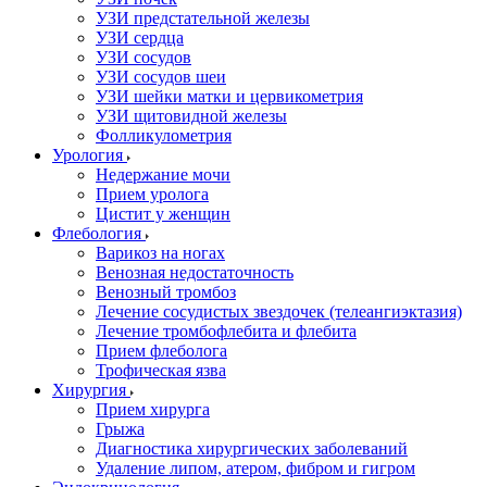
УЗИ предстательной железы
УЗИ сердца
УЗИ сосудов
УЗИ сосудов шеи
УЗИ шейки матки и цервикометрия
УЗИ щитовидной железы
Фолликулометрия
Урология
Недержание мочи
Прием уролога
Цистит у женщин
Флебология
Варикоз на ногах
Венозная недостаточность
Венозный тромбоз
Лечение сосудистых звездочек (телеангиэктазия)
Лечение тромбофлебита и флебита
Прием флеболога
Трофическая язва
Хирургия
Прием хирурга
Грыжа
Диагностика хирургических заболеваний
Удаление липом, атером, фибром и гигром