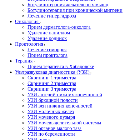
Ботулинотерапия жевательных мышц
Ботулинотерапия при хронической мигрени
Лечение гипергидроза
Онкология
Прием дерматолога-онколога
Удаление папиллом
Удаление родинок
Проктология
Лечение геморроя
Прием проктолога
Терапия
Прием терапевта в Хабаровске
Ультразвуковая диагностика (УЗИ)
Скрининг 1 триместра
Скрининг 2 триместра
Скрининг 3 триместра
УЗИ артерий нижних конечностей
УЗИ брюшной полости
УЗИ вен нижних конечностей
УЗИ молочных желез
УЗИ мочевого пузыря
УЗИ мочевыделительной системы
УЗИ органов малого таза
УЗИ по беременности
УЗИ почек