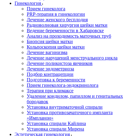
Гинекология
Прием гинеколога
PRP-терапия в гинекологии
Лечение женского бесплодия
Радиоволновая хирургия шейки матки
Ведение беременности в Хабаровске
Анализ на проходимость маточных труб
Биопсия шейки матки
Кольпоскопия шейки матки
Лечение вагинизма
Лечение нарушений менструального цикла
Лечение поликистоза яичников
Лечение эндометриоза
Подбор контрацепции
Подготовка к беременности
Прием гинеколога-эндокринолога
Терапия при климаксе
Удаление кондилом, папиллом и генитальных
бородавок
Установка внутриматочной спирали
Установка противозачаточного импланта
«Импланон»
Установка спирали Кайлина
Установка спирали Мирена
Эстетическая гинекология