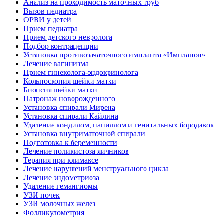
Анализ на проходимость маточных труб
Вызов педиатра
ОРВИ у детей
Прием педиатра
Прием детского невролога
Подбор контрацепции
Установка противозачаточного импланта «Импланон»
Лечение вагинизма
Прием гинеколога-эндокринолога
Кольпоскопия шейки матки
Биопсия шейки матки
Патронаж новорожденного
Установка спирали Мирена
Установка спирали Кайлина
Удаление кондилом, папиллом и генитальных бородавок
Установка внутриматочной спирали
Подготовка к беременности
Лечение поликистоза яичников
Терапия при климаксе
Лечение нарушений менструального цикла
Лечение эндометриоза
Удаление гемангиомы
УЗИ почек
УЗИ молочных желез
Фолликулометрия