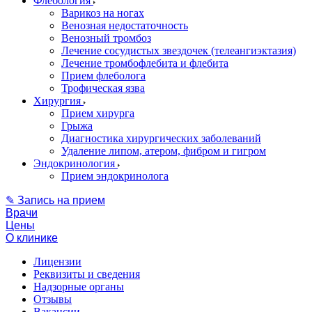
Флебология
Варикоз на ногах
Венозная недостаточность
Венозный тромбоз
Лечение сосудистых звездочек (телеангиэктазия)
Лечение тромбофлебита и флебита
Прием флеболога
Трофическая язва
Хирургия
Прием хирурга
Грыжа
Диагностика хирургических заболеваний
Удаление липом, атером, фибром и гигром
Эндокринология
Прием эндокринолога
✎ Запись на прием
Врачи
Цены
О клинике
Лицензии
Реквизиты и сведения
Надзорные органы
Отзывы
Вакансии