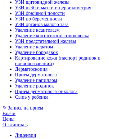
УЗИ щитовидной железы
УЗИ шейки матки и цервикометрия
УЗИ брюшной полости
УЗИ по беременности
УЗИ органов малого таза
Удаление ксантелазм
Удаление контагиозного моллюска
УЗИ предстательной железы
Удаление кератом
Удаление бородавок
Картирование кожи (паспорт родинок и
новообразований)
Дерматоскопия
Прием дерматолога
Удаление папиллом
Удаление родинок
Прием дерматолога-онколога
Сыпь у ребенка
✎ Запись на прием
Врачи
Цены
О клинике
Лицензии