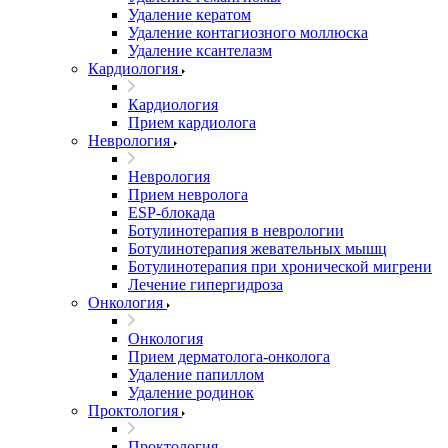
Удаление кератом
Удаление контагиозного моллюска
Удаление ксантелазм
Кардиология
Кардиология
Прием кардиолога
Неврология
Неврология
Прием невролога
ESP-блокада
Ботулинотерапия в неврологии
Ботулинотерапия жевательных мышц
Ботулинотерапия при хронической мигрени
Лечение гипергидроза
Онкология
Онкология
Прием дерматолога-онколога
Удаление папиллом
Удаление родинок
Проктология
Проктология