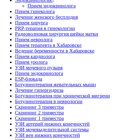
Эндокринология
Прием эндокринолога
Прием гинеколога
Лечение женского бесплодия
Прием хирурга
PRP-терапия в гинекологии
Радиоволновая хирургия шейки матки
Прием невролога
Прием терапевта в Хабаровске
Ведение беременности в Хабаровске
Прием кардиолога
Прием уролога
УЗИ мочевого пузыря
Прием эндокринолога
ESP-блокада
Ботулинотерапия жевательных мышц
Лечение гипергидроза
Ботулинотерапия при хронической мигрени
Ботулинотерапия в неврологии
Скрининг 3 триместра
Скрининг 2 триместра
Скрининг 1 триместра
УЗИ артерий нижних конечностей
УЗИ мочевыделительной системы
УЗИ вен нижних конечностей