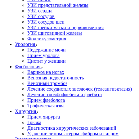
УЗИ предстательной железы
УЗИ сердца
УЗИ сосудов
УЗИ сосудов шеи
УЗИ шейки матки и цервикометрия
УЗИ щитовидной железы
Фолликулометрия
Урология
Недержание мочи
Прием уролога
Цистит у женщин
Флебология
Варикоз на ногах
Венозная недостаточность
Венозный тромбоз
Лечение сосудистых звездочек (телеангиэктазия)
Лечение тромбофлебита и флебита
Прием флеболога
Трофическая язва
Хирургия
Прием хирурга
Грыжа
Диагностика хирургических заболеваний
Удаление липом, атером, фибром и гигром