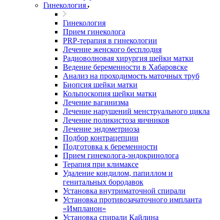
Гинекология
Гинекология
Прием гинеколога
PRP-терапия в гинекологии
Лечение женского бесплодия
Радиоволновая хирургия шейки матки
Ведение беременности в Хабаровске
Анализ на проходимость маточных труб
Биопсия шейки матки
Кольпоскопия шейки матки
Лечение вагинизма
Лечение нарушений менструального цикла
Лечение поликистоза яичников
Лечение эндометриоза
Подбор контрацепции
Подготовка к беременности
Прием гинеколога-эндокринолога
Терапия при климаксе
Удаление кондилом, папиллом и
генитальных бородавок
Установка внутриматочной спирали
Установка противозачаточного импланта
«Импланон»
Установка спирали Кайлина