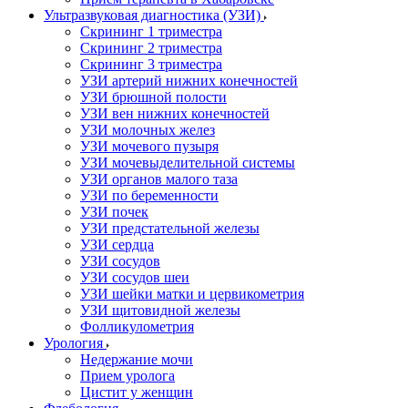
Ультразвуковая диагностика (УЗИ)
Скрининг 1 триместра
Скрининг 2 триместра
Скрининг 3 триместра
УЗИ артерий нижних конечностей
УЗИ брюшной полости
УЗИ вен нижних конечностей
УЗИ молочных желез
УЗИ мочевого пузыря
УЗИ мочевыделительной системы
УЗИ органов малого таза
УЗИ по беременности
УЗИ почек
УЗИ предстательной железы
УЗИ сердца
УЗИ сосудов
УЗИ сосудов шеи
УЗИ шейки матки и цервикометрия
УЗИ щитовидной железы
Фолликулометрия
Урология
Недержание мочи
Прием уролога
Цистит у женщин