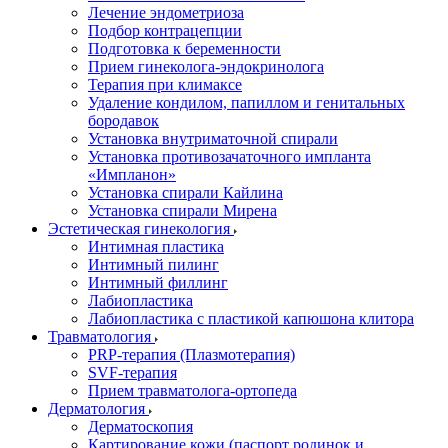
Лечение эндометриоза
Подбор контрацепции
Подготовка к беременности
Прием гинеколога-эндокринолога
Терапия при климаксе
Удаление кондилом, папиллом и генитальных
бородавок
Установка внутриматочной спирали
Установка противозачаточного импланта
«Импланон»
Установка спирали Кайлина
Установка спирали Мирена
Эстетическая гинекология
Интимная пластика
Интимный пилинг
Интимный филлинг
Лабиопластика
Лабиопластика с пластикой капюшона клитора
Травматология
PRP-терапия (Плазмотерапия)
SVF-терапия
Прием травматолога-ортопеда
Дерматология
Дерматоскопия
Картирование кожи (паспорт родинок и