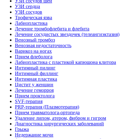
УЗИ сосудов шеи
УЗИ сердца
УЗИ сосудов
Трофическая язва
Лабиопластика
Лечение тромбофлебита и флебита
Лечение сосудистых звездочек (телеангиэктазия)
Венозный тромбоз
Венозная недостаточность
Варикоз на ногах
Прием флеболога
Лабиопластика с пластикой капюшона клитора
Интимный пилинг
Интимный филлинг
Интимная пластика
Цистит у женщин
Лечение геморроя
Прием проктолога
SVF-терапия
PRP-терапия (Плазмотерапия)
Прием травматолога-ортопеда
Удаление липом, атером, фибром и гигром
Диагностика хирургических заболеваний
Грыжа
Недержание мочи