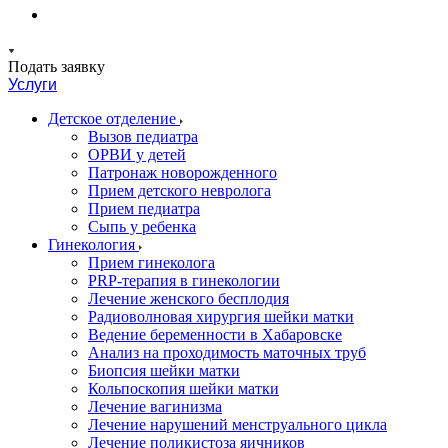
Подать заявку
Услуги
Детское отделение
Вызов педиатра
ОРВИ у детей
Патронаж новорожденного
Прием детского невролога
Прием педиатра
Сыпь у ребенка
Гинекология
Прием гинеколога
PRP-терапия в гинекологии
Лечение женского бесплодия
Радиоволновая хирургия шейки матки
Ведение беременности в Хабаровске
Анализ на проходимость маточных труб
Биопсия шейки матки
Кольпоскопия шейки матки
Лечение вагинизма
Лечение нарушений менструального цикла
Лечение поликистоза яичников