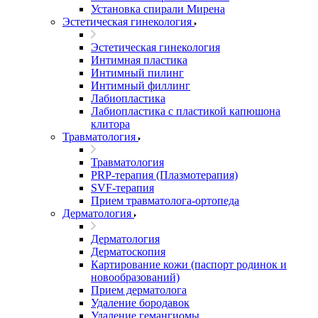
Установка спирали Мирена
Эстетическая гинекология
Эстетическая гинекология
Интимная пластика
Интимный пилинг
Интимный филлинг
Лабиопластика
Лабиопластика с пластикой капюшона
клитора
Травматология
Травматология
PRP-терапия (Плазмотерапия)
SVF-терапия
Прием травматолога-ортопеда
Дерматология
Дерматология
Дерматоскопия
Картирование кожи (паспорт родинок и
новообразований)
Прием дерматолога
Удаление бородавок
Удаление гемангиомы