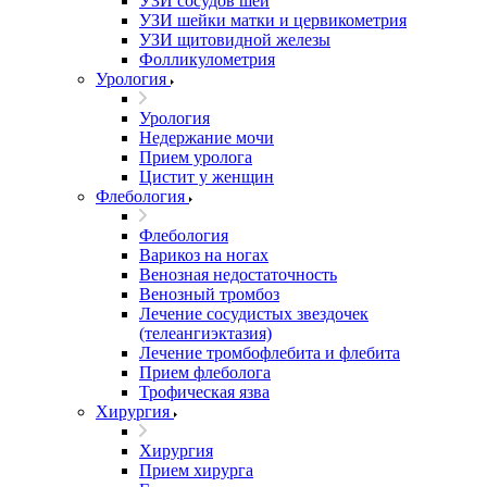
УЗИ сосудов шеи
УЗИ шейки матки и цервикометрия
УЗИ щитовидной железы
Фолликулометрия
Урология
Урология
Недержание мочи
Прием уролога
Цистит у женщин
Флебология
Флебология
Варикоз на ногах
Венозная недостаточность
Венозный тромбоз
Лечение сосудистых звездочек
(телеангиэктазия)
Лечение тромбофлебита и флебита
Прием флеболога
Трофическая язва
Хирургия
Хирургия
Прием хирурга