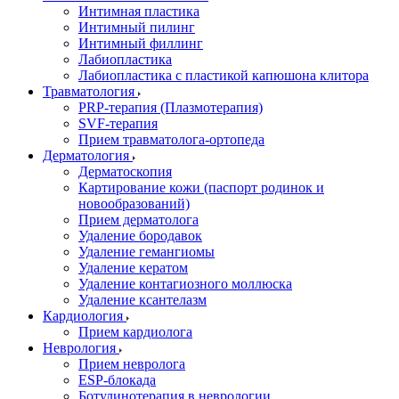
Интимная пластика
Интимный пилинг
Интимный филлинг
Лабиопластика
Лабиопластика с пластикой капюшона клитора
Травматология
PRP-терапия (Плазмотерапия)
SVF-терапия
Прием травматолога-ортопеда
Дерматология
Дерматоскопия
Картирование кожи (паспорт родинок и
новообразований)
Прием дерматолога
Удаление бородавок
Удаление гемангиомы
Удаление кератом
Удаление контагиозного моллюска
Удаление ксантелазм
Кардиология
Прием кардиолога
Неврология
Прием невролога
ESP-блокада
Ботулинотерапия в неврологии