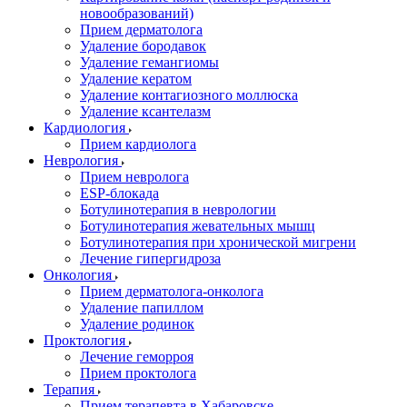
новообразований)
Прием дерматолога
Удаление бородавок
Удаление гемангиомы
Удаление кератом
Удаление контагиозного моллюска
Удаление ксантелазм
Кардиология
Прием кардиолога
Неврология
Прием невролога
ESP-блокада
Ботулинотерапия в неврологии
Ботулинотерапия жевательных мышц
Ботулинотерапия при хронической мигрени
Лечение гипергидроза
Онкология
Прием дерматолога-онколога
Удаление папиллом
Удаление родинок
Проктология
Лечение геморроя
Прием проктолога
Терапия
Прием терапевта в Хабаровске