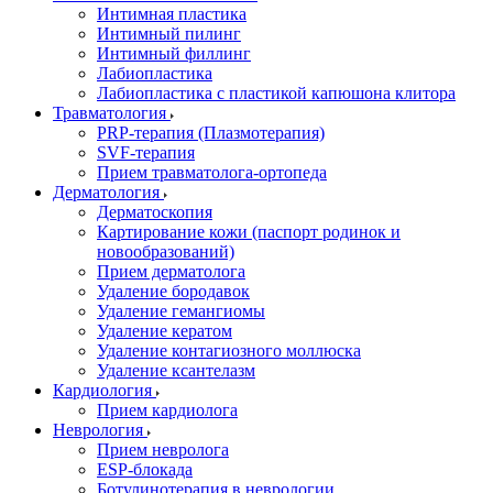
Интимная пластика
Интимный пилинг
Интимный филлинг
Лабиопластика
Лабиопластика с пластикой капюшона клитора
Травматология
PRP-терапия (Плазмотерапия)
SVF-терапия
Прием травматолога-ортопеда
Дерматология
Дерматоскопия
Картирование кожи (паспорт родинок и
новообразований)
Прием дерматолога
Удаление бородавок
Удаление гемангиомы
Удаление кератом
Удаление контагиозного моллюска
Удаление ксантелазм
Кардиология
Прием кардиолога
Неврология
Прием невролога
ESP-блокада
Ботулинотерапия в неврологии