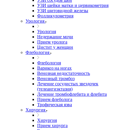
УЗИ сосудов шеи
УЗИ шейки матки и цервикометрия
УЗИ щитовидной железы
Фолликулометрия
Урология
Урология
Недержание мочи
Прием уролога
Цистит у женщин
Флебология
Флебология
Варикоз на ногах
Венозная недостаточность
Венозный тромбоз
Лечение сосудистых звездочек
(телеангиэктазия)
Лечение тромбофлебита и флебита
Прием флеболога
Трофическая язва
Хирургия
Хирургия
Прием хирурга