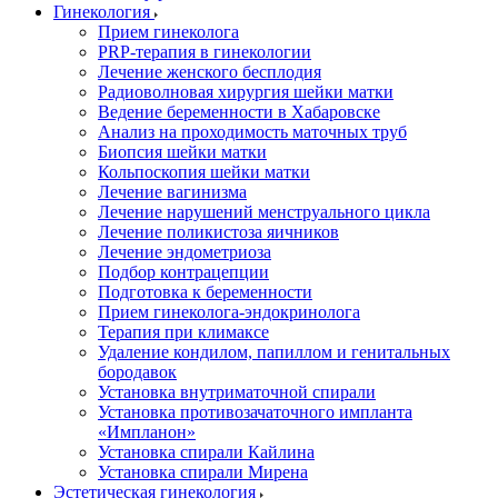
Гинекология
Прием гинеколога
PRP-терапия в гинекологии
Лечение женского бесплодия
Радиоволновая хирургия шейки матки
Ведение беременности в Хабаровске
Анализ на проходимость маточных труб
Биопсия шейки матки
Кольпоскопия шейки матки
Лечение вагинизма
Лечение нарушений менструального цикла
Лечение поликистоза яичников
Лечение эндометриоза
Подбор контрацепции
Подготовка к беременности
Прием гинеколога-эндокринолога
Терапия при климаксе
Удаление кондилом, папиллом и генитальных
бородавок
Установка внутриматочной спирали
Установка противозачаточного импланта
«Импланон»
Установка спирали Кайлина
Установка спирали Мирена
Эстетическая гинекология