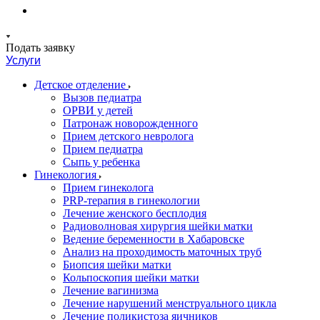
Подать заявку
Услуги
Детское отделение
Вызов педиатра
ОРВИ у детей
Патронаж новорожденного
Прием детского невролога
Прием педиатра
Сыпь у ребенка
Гинекология
Прием гинеколога
PRP-терапия в гинекологии
Лечение женского бесплодия
Радиоволновая хирургия шейки матки
Ведение беременности в Хабаровске
Анализ на проходимость маточных труб
Биопсия шейки матки
Кольпоскопия шейки матки
Лечение вагинизма
Лечение нарушений менструального цикла
Лечение поликистоза яичников