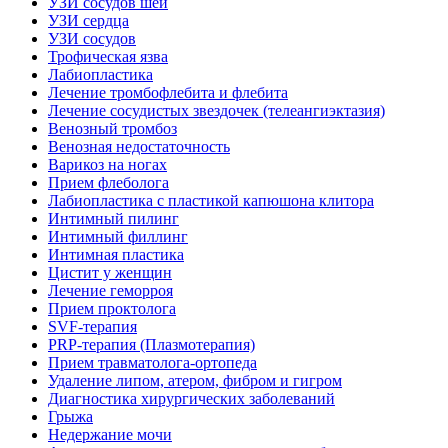
УЗИ сосудов шеи
УЗИ сердца
УЗИ сосудов
Трофическая язва
Лабиопластика
Лечение тромбофлебита и флебита
Лечение сосудистых звездочек (телеангиэктазия)
Венозный тромбоз
Венозная недостаточность
Варикоз на ногах
Прием флеболога
Лабиопластика с пластикой капюшона клитора
Интимный пилинг
Интимный филлинг
Интимная пластика
Цистит у женщин
Лечение геморроя
Прием проктолога
SVF-терапия
PRP-терапия (Плазмотерапия)
Прием травматолога-ортопеда
Удаление липом, атером, фибром и гигром
Диагностика хирургических заболеваний
Грыжа
Недержание мочи