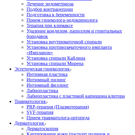
Лечение эндометриоза
Подбор контрацепции
Подготовка к беременности
Прием гинеколога-эндокринолога
Терапия при климаксе
Удаление кондилом, папиллом и генитальных
бородавок
Установка внутриматочной спирали
Установка противозачаточного импланта
«Импланон»
Установка спирали Кайлина
Установка спирали Мирена
Эстетическая гинекология
Интимная пластика
Интимный пилинг
Интимный филлинг
Лабиопластика
Лабиопластика с пластикой капюшона клитора
Травматология
PRP-терапия (Плазмотерапия)
SVF-терапия
Прием травматолога-ортопеда
Дерматология
Дерматоскопия
Картирование кожи (паспорт родинок и