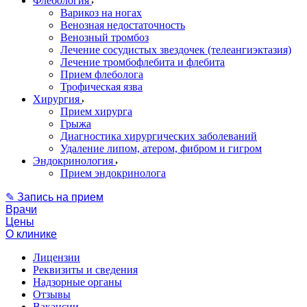
Флебология
Варикоз на ногах
Венозная недостаточность
Венозный тромбоз
Лечение сосудистых звездочек (телеангиэктазия)
Лечение тромбофлебита и флебита
Прием флеболога
Трофическая язва
Хирургия
Прием хирурга
Грыжа
Диагностика хирургических заболеваний
Удаление липом, атером, фибром и гигром
Эндокринология
Прием эндокринолога
✎ Запись на прием
Врачи
Цены
О клинике
Лицензии
Реквизиты и сведения
Надзорные органы
Отзывы
Вакансии