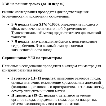
УЗИ на ранних сроках (до 10 недель)
Ранние исследования проводятся для подтверждения
беременности и исключения осложнений:
5–6 недель (при ХГЧ >1000):
определение плодного
яйца, исключение внематочной беременности.
Трансвагинальный метод предпочтителен для высокой
точности.
7–8 недель:
визуализация эмбриона, подтверждение
сердцебиения. Это важный этап для оценки
жизнеспособности плода.
Скрининговое УЗИ по триместрам
Плановые исследования проводятся в каждом триместре для
контроля развития плода:
I триместр (11–13 недель):
измерение размеров плода,
оценка анатомии, исключение хромосомных аномалий
(толщина воротникового пространства, назальная кость),
осмотр плаценты и шейки матки.
II триместр (19–21 неделя):
детальное изучение
органов плода, определение пола, оценка плаценты,
объема околоплодных вод и шейки матки.