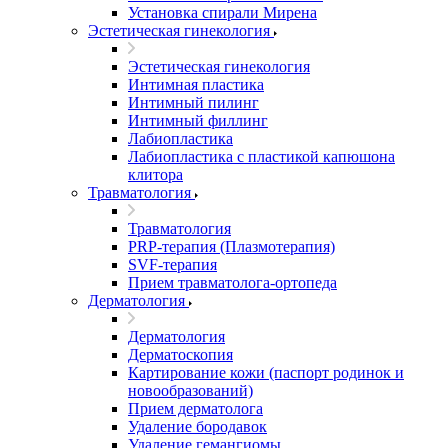
Установка спирали Мирена
Эстетическая гинекология
Эстетическая гинекология
Интимная пластика
Интимный пилинг
Интимный филлинг
Лабиопластика
Лабиопластика с пластикой капюшона
клитора
Травматология
Травматология
PRP-терапия (Плазмотерапия)
SVF-терапия
Прием травматолога-ортопеда
Дерматология
Дерматология
Дерматоскопия
Картирование кожи (паспорт родинок и
новообразований)
Прием дерматолога
Удаление бородавок
Удаление гемангиомы