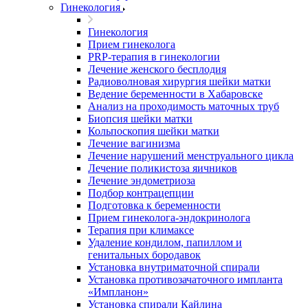
Гинекология
Гинекология
Прием гинеколога
PRP-терапия в гинекологии
Лечение женского бесплодия
Радиоволновая хирургия шейки матки
Ведение беременности в Хабаровске
Анализ на проходимость маточных труб
Биопсия шейки матки
Кольпоскопия шейки матки
Лечение вагинизма
Лечение нарушений менструального цикла
Лечение поликистоза яичников
Лечение эндометриоза
Подбор контрацепции
Подготовка к беременности
Прием гинеколога-эндокринолога
Терапия при климаксе
Удаление кондилом, папиллом и
генитальных бородавок
Установка внутриматочной спирали
Установка противозачаточного импланта
«Импланон»
Установка спирали Кайлина