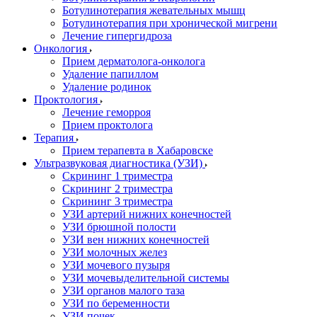
Ботулинотерапия жевательных мышц
Ботулинотерапия при хронической мигрени
Лечение гипергидроза
Онкология
Прием дерматолога-онколога
Удаление папиллом
Удаление родинок
Проктология
Лечение геморроя
Прием проктолога
Терапия
Прием терапевта в Хабаровске
Ультразвуковая диагностика (УЗИ)
Скрининг 1 триместра
Скрининг 2 триместра
Скрининг 3 триместра
УЗИ артерий нижних конечностей
УЗИ брюшной полости
УЗИ вен нижних конечностей
УЗИ молочных желез
УЗИ мочевого пузыря
УЗИ мочевыделительной системы
УЗИ органов малого таза
УЗИ по беременности
УЗИ почек