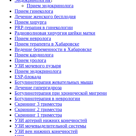
Эндокринология
Прием эндокринолога
Прием гинеколога
Лечение женского бесплодия
Прием хирурга
PRP-терапия в гинекологии
Радиоволновая хирургия шейки матки
Прием невролога
Прием терапевта в Хабаровске
Ведение беременности в Хабаровске
Прием кардиолога
Прием уролога
УЗИ мочевого пузыря
Прием эндокринолога
ESP-блокада
Ботулинотерапия жевательных мышц
Лечение гипергидроза
Ботулинотерапия при хронической мигрени
Ботулинотерапия в неврологии
Скрининг 3 триместра
Скрининг 2 триместра
Скрининг 1 триместра
УЗИ артерий нижних конечностей
УЗИ мочевыделительной системы
УЗИ вен нижних конечностей