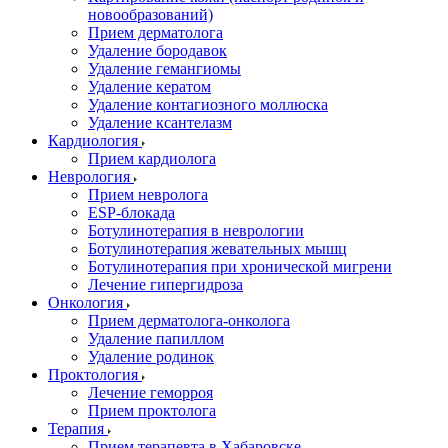
новообразований)
Прием дерматолога
Удаление бородавок
Удаление гемангиомы
Удаление кератом
Удаление контагиозного моллюска
Удаление ксантелазм
Кардиология
Прием кардиолога
Неврология
Прием невролога
ESP-блокада
Ботулинотерапия в неврологии
Ботулинотерапия жевательных мышц
Ботулинотерапия при хронической мигрени
Лечение гипергидроза
Онкология
Прием дерматолога-онколога
Удаление папиллом
Удаление родинок
Проктология
Лечение геморроя
Прием проктолога
Терапия
Прием терапевта в Хабаровске