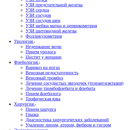
УЗИ предстательной железы
УЗИ сердца
УЗИ сосудов
УЗИ сосудов шеи
УЗИ шейки матки и цервикометрия
УЗИ щитовидной железы
Фолликулометрия
Урология
Недержание мочи
Прием уролога
Цистит у женщин
Флебология
Варикоз на ногах
Венозная недостаточность
Венозный тромбоз
Лечение сосудистых звездочек (телеангиэктазия)
Лечение тромбофлебита и флебита
Прием флеболога
Трофическая язва
Хирургия
Прием хирурга
Грыжа
Диагностика хирургических заболеваний
Удаление липом, атером, фибром и гигром