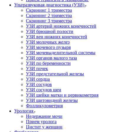
Ультразвуковая диагностика (УЗИ)
Скрининг 1 триместра
Скрининг 2 триместра
Скрининг 3 триместра
УЗИ артерий нижних конечностей
УЗИ брюшной полости
УЗИ вен нижних конечностей
УЗИ молочных желез
УЗИ мочевого пузыря
УЗИ мочевыделительной системы
УЗИ органов малого таза
УЗИ по беременности
УЗИ почек
УЗИ предстательной железы
УЗИ сердца
УЗИ сосудов
УЗИ сосудов шеи
УЗИ шейки матки и цервикометрия
УЗИ щитовидной железы
Фолликулометрия
Урология
Недержание мочи
Прием уролога
Цистит у женщин