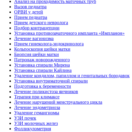
Анализ на проходимость маточных труб
Вызов педиатра
ОРВИ у детей
Прием педиатра
Прием детского невролога
Подбор контрацепции
Установка противозачаточного импланта «Импланон»
Лечение вагинизма
Прием гинеколога-эндокринолога
Кольпоскопия шейки матки
Биопсия шейки матки
Патронаж новорожденного
Установка спирали Мирена
Установка спирали Кайлина
Удаление кондилом, папиллом и генитальных бородавок
Установка внутриматочной спирали
Подготовка к беременности
Лечение поликистоза яичников
Терапия при климаксе
Лечение нарушений менструального цикла
Лечение эндометриоза
Удаление гемангиомы
УЗИ почек
УЗИ молочных желез
Фолликулометрия