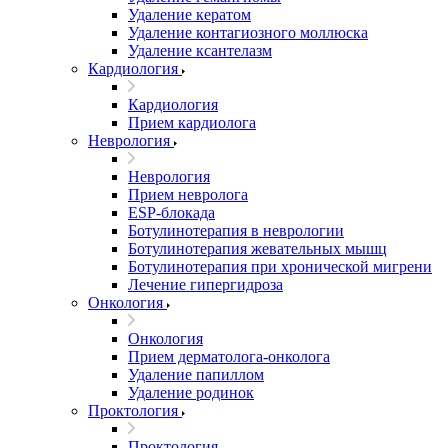
Удаление кератом
Удаление контагиозного моллюска
Удаление ксантелазм
Кардиология
Кардиология
Прием кардиолога
Неврология
Неврология
Прием невролога
ESP-блокада
Ботулинотерапия в неврологии
Ботулинотерапия жевательных мышц
Ботулинотерапия при хронической мигрени
Лечение гипергидроза
Онкология
Онкология
Прием дерматолога-онколога
Удаление папиллом
Удаление родинок
Проктология
Проктология