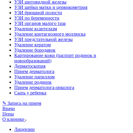
УЗИ щитовидной железы
УЗИ шейки матки и цервикометрия
УЗИ брюшной полости
УЗИ по беременности
УЗИ органов малого таза
Удаление ксантелазм
Удаление контагиозного моллюска
УЗИ предстательной железы
Удаление кератом
Удаление бородавок
Картирование кожи (паспорт родинок и
новообразований)
Дерматоскопия
Прием дерматолога
Удаление папиллом
Удаление родинок
Прием дерматолога-онколога
Сыпь у ребенка
✎ Запись на прием
Врачи
Цены
О клинике
Лицензии