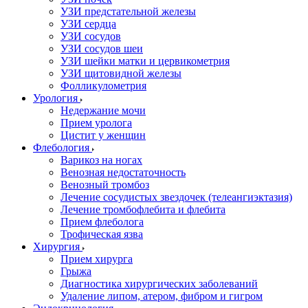
УЗИ предстательной железы
УЗИ сердца
УЗИ сосудов
УЗИ сосудов шеи
УЗИ шейки матки и цервикометрия
УЗИ щитовидной железы
Фолликулометрия
Урология
Недержание мочи
Прием уролога
Цистит у женщин
Флебология
Варикоз на ногах
Венозная недостаточность
Венозный тромбоз
Лечение сосудистых звездочек (телеангиэктазия)
Лечение тромбофлебита и флебита
Прием флеболога
Трофическая язва
Хирургия
Прием хирурга
Грыжа
Диагностика хирургических заболеваний
Удаление липом, атером, фибром и гигром