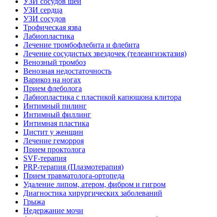
УЗИ сосудов шеи
УЗИ сердца
УЗИ сосудов
Трофическая язва
Лабиопластика
Лечение тромбофлебита и флебита
Лечение сосудистых звездочек (телеангиэктазия)
Венозный тромбоз
Венозная недостаточность
Варикоз на ногах
Прием флеболога
Лабиопластика с пластикой капюшона клитора
Интимный пилинг
Интимный филлинг
Интимная пластика
Цистит у женщин
Лечение геморроя
Прием проктолога
SVF-терапия
PRP-терапия (Плазмотерапия)
Прием травматолога-ортопеда
Удаление липом, атером, фибром и гигром
Диагностика хирургических заболеваний
Грыжа
Недержание мочи