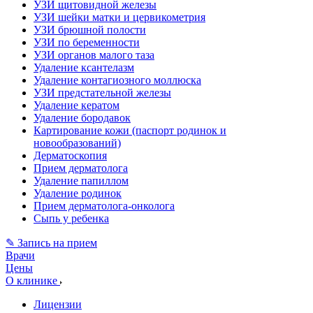
УЗИ щитовидной железы
УЗИ шейки матки и цервикометрия
УЗИ брюшной полости
УЗИ по беременности
УЗИ органов малого таза
Удаление ксантелазм
Удаление контагиозного моллюска
УЗИ предстательной железы
Удаление кератом
Удаление бородавок
Картирование кожи (паспорт родинок и
новообразований)
Дерматоскопия
Прием дерматолога
Удаление папиллом
Удаление родинок
Прием дерматолога-онколога
Сыпь у ребенка
✎ Запись на прием
Врачи
Цены
О клинике
Лицензии