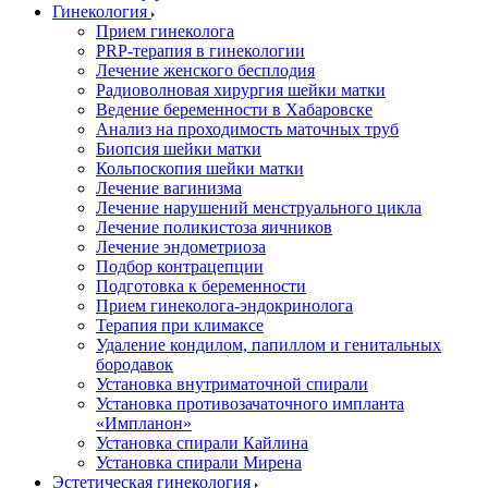
Гинекология
Прием гинеколога
PRP-терапия в гинекологии
Лечение женского бесплодия
Радиоволновая хирургия шейки матки
Ведение беременности в Хабаровске
Анализ на проходимость маточных труб
Биопсия шейки матки
Кольпоскопия шейки матки
Лечение вагинизма
Лечение нарушений менструального цикла
Лечение поликистоза яичников
Лечение эндометриоза
Подбор контрацепции
Подготовка к беременности
Прием гинеколога-эндокринолога
Терапия при климаксе
Удаление кондилом, папиллом и генитальных
бородавок
Установка внутриматочной спирали
Установка противозачаточного импланта
«Импланон»
Установка спирали Кайлина
Установка спирали Мирена
Эстетическая гинекология