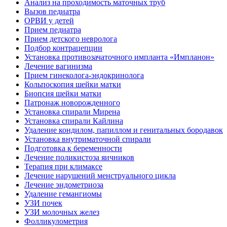
Анализ на проходимость маточных труб
Вызов педиатра
ОРВИ у детей
Прием педиатра
Прием детского невролога
Подбор контрацепции
Установка противозачаточного импланта «Импланон»
Лечение вагинизма
Прием гинеколога-эндокринолога
Кольпоскопия шейки матки
Биопсия шейки матки
Патронаж новорожденного
Установка спирали Мирена
Установка спирали Кайлина
Удаление кондилом, папиллом и генитальных бородавок
Установка внутриматочной спирали
Подготовка к беременности
Лечение поликистоза яичников
Терапия при климаксе
Лечение нарушений менструального цикла
Лечение эндометриоза
Удаление гемангиомы
УЗИ почек
УЗИ молочных желез
Фолликулометрия