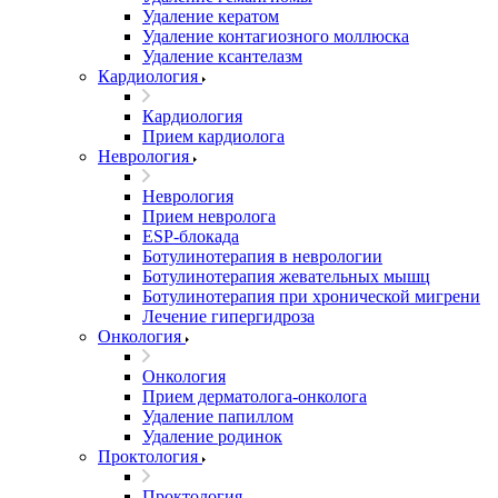
Удаление кератом
Удаление контагиозного моллюска
Удаление ксантелазм
Кардиология
Кардиология
Прием кардиолога
Неврология
Неврология
Прием невролога
ESP-блокада
Ботулинотерапия в неврологии
Ботулинотерапия жевательных мышц
Ботулинотерапия при хронической мигрени
Лечение гипергидроза
Онкология
Онкология
Прием дерматолога-онколога
Удаление папиллом
Удаление родинок
Проктология
Проктология