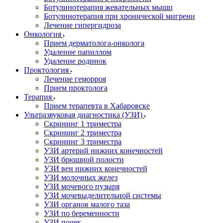
Ботулинотерапия жевательных мышц
Ботулинотерапия при хронической мигрени
Лечение гипергидроза
Онкология
Прием дерматолога-онколога
Удаление папиллом
Удаление родинок
Проктология
Лечение геморроя
Прием проктолога
Терапия
Прием терапевта в Хабаровске
Ультразвуковая диагностика (УЗИ)
Скрининг 1 триместра
Скрининг 2 триместра
Скрининг 3 триместра
УЗИ артерий нижних конечностей
УЗИ брюшной полости
УЗИ вен нижних конечностей
УЗИ молочных желез
УЗИ мочевого пузыря
УЗИ мочевыделительной системы
УЗИ органов малого таза
УЗИ по беременности
УЗИ почек