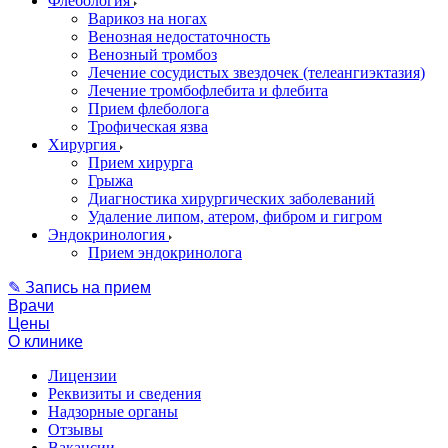
Флебология
Варикоз на ногах
Венозная недостаточность
Венозный тромбоз
Лечение сосудистых звездочек (телеангиэктазия)
Лечение тромбофлебита и флебита
Прием флеболога
Трофическая язва
Хирургия
Прием хирурга
Грыжа
Диагностика хирургических заболеваний
Удаление липом, атером, фибром и гигром
Эндокринология
Прием эндокринолога
✎ Запись на прием
Врачи
Цены
О клинике
Лицензии
Реквизиты и сведения
Надзорные органы
Отзывы
Вакансии