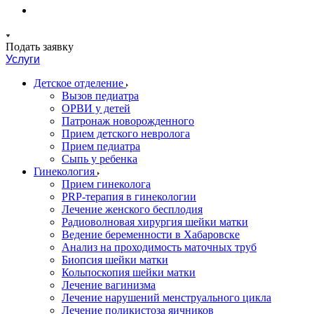
Подать заявку
Услуги
Детское отделение
Вызов педиатра
ОРВИ у детей
Патронаж новорожденного
Прием детского невролога
Прием педиатра
Сыпь у ребенка
Гинекология
Прием гинеколога
PRP-терапия в гинекологии
Лечение женского бесплодия
Радиоволновая хирургия шейки матки
Ведение беременности в Хабаровске
Анализ на проходимость маточных труб
Биопсия шейки матки
Кольпоскопия шейки матки
Лечение вагинизма
Лечение нарушений менструального цикла
Лечение поликистоза яичников