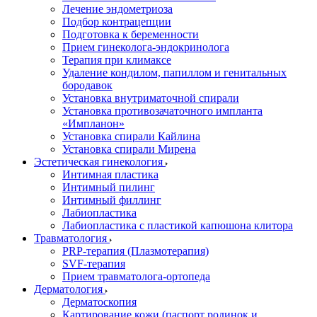
Лечение эндометриоза
Подбор контрацепции
Подготовка к беременности
Прием гинеколога-эндокринолога
Терапия при климаксе
Удаление кондилом, папиллом и генитальных
бородавок
Установка внутриматочной спирали
Установка противозачаточного импланта
«Импланон»
Установка спирали Кайлина
Установка спирали Мирена
Эстетическая гинекология
Интимная пластика
Интимный пилинг
Интимный филлинг
Лабиопластика
Лабиопластика с пластикой капюшона клитора
Травматология
PRP-терапия (Плазмотерапия)
SVF-терапия
Прием травматолога-ортопеда
Дерматология
Дерматоскопия
Картирование кожи (паспорт родинок и