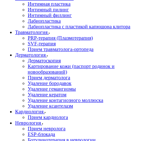
Интимная пластика
Интимный пилинг
Интимный филлинг
Лабиопластика
Лабиопластика с пластикой капюшона клитора
Травматология
PRP-терапия (Плазмотерапия)
SVF-терапия
Прием травматолога-ортопеда
Дерматология
Дерматоскопия
Картирование кожи (паспорт родинок и
новообразований)
Прием дерматолога
Удаление бородавок
Удаление гемангиомы
Удаление кератом
Удаление контагиозного моллюска
Удаление ксантелазм
Кардиология
Прием кардиолога
Неврология
Прием невролога
ESP-блокада
Ботулинотерапия в неврологии