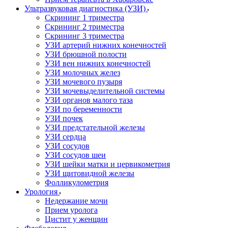
Ультразвуковая диагностика (УЗИ)
Скрининг 1 триместра
Скрининг 2 триместра
Скрининг 3 триместра
УЗИ артерий нижних конечностей
УЗИ брюшной полости
УЗИ вен нижних конечностей
УЗИ молочных желез
УЗИ мочевого пузыря
УЗИ мочевыделительной системы
УЗИ органов малого таза
УЗИ по беременности
УЗИ почек
УЗИ предстательной железы
УЗИ сердца
УЗИ сосудов
УЗИ сосудов шеи
УЗИ шейки матки и цервикометрия
УЗИ щитовидной железы
Фолликулометрия
Урология
Недержание мочи
Прием уролога
Цистит у женщин