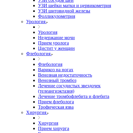
УЗИ сосудов шеи
УЗИ шейки матки и цервикометрия
УЗИ щитовидной железы
Фолликулометрия
Урология
Урология
Недержание мочи
Прием уролога
Цистит у женщин
Флебология
Флебология
Варикоз на ногах
Венозная недостаточность
Венозный тромбоз
Лечение сосудистых звездочек
(телеангиэктазия)
Лечение тромбофлебита и флебита
Прием флеболога
Трофическая язва
Хирургия
Хирургия
Прием хирурга