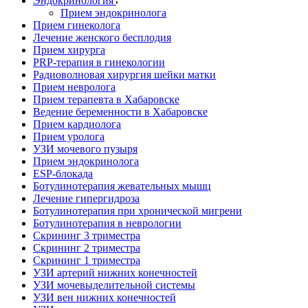
Эндокринология
Прием эндокринолога
Прием гинеколога
Лечение женского бесплодия
Прием хирурга
PRP-терапия в гинекологии
Радиоволновая хирургия шейки матки
Прием невролога
Прием терапевта в Хабаровске
Ведение беременности в Хабаровске
Прием кардиолога
Прием уролога
УЗИ мочевого пузыря
Прием эндокринолога
ESP-блокада
Ботулинотерапия жевательных мышц
Лечение гипергидроза
Ботулинотерапия при хронической мигрени
Ботулинотерапия в неврологии
Скрининг 3 триместра
Скрининг 2 триместра
Скрининг 1 триместра
УЗИ артерий нижних конечностей
УЗИ мочевыделительной системы
УЗИ вен нижних конечностей