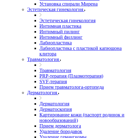
Установка спирали Мирена
Эстетическая гинекология
Эстетическая гинекология
Интимная пластика
Интимный пилинг
Интимный филлинг
Лабиопластика
Лабиопластика с пластикой капюшона
клитора
Травматология
Травматология
PRP-терапия (Плазмотерапия)
SVF-терапия
Прием травматолога-ортопеда
Дерматология
Дерматология
Дерматоскопия
Картирование кожи (паспорт родинок и
новообразований)
Прием дерматолога
Удаление бородавок
Удаление гемангиомы