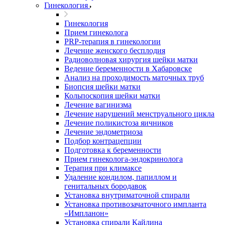
Гинекология
Гинекология
Прием гинеколога
PRP-терапия в гинекологии
Лечение женского бесплодия
Радиоволновая хирургия шейки матки
Ведение беременности в Хабаровске
Анализ на проходимость маточных труб
Биопсия шейки матки
Кольпоскопия шейки матки
Лечение вагинизма
Лечение нарушений менструального цикла
Лечение поликистоза яичников
Лечение эндометриоза
Подбор контрацепции
Подготовка к беременности
Прием гинеколога-эндокринолога
Терапия при климаксе
Удаление кондилом, папиллом и
генитальных бородавок
Установка внутриматочной спирали
Установка противозачаточного импланта
«Импланон»
Установка спирали Кайлина