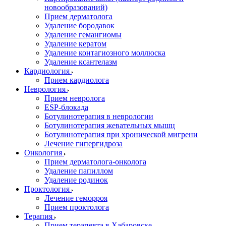
новообразований)
Прием дерматолога
Удаление бородавок
Удаление гемангиомы
Удаление кератом
Удаление контагиозного моллюска
Удаление ксантелазм
Кардиология
Прием кардиолога
Неврология
Прием невролога
ESP-блокада
Ботулинотерапия в неврологии
Ботулинотерапия жевательных мышц
Ботулинотерапия при хронической мигрени
Лечение гипергидроза
Онкология
Прием дерматолога-онколога
Удаление папиллом
Удаление родинок
Проктология
Лечение геморроя
Прием проктолога
Терапия
Прием терапевта в Хабаровске