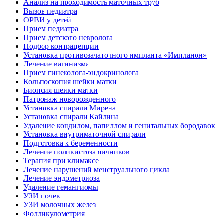
Анализ на проходимость маточных труб
Вызов педиатра
ОРВИ у детей
Прием педиатра
Прием детского невролога
Подбор контрацепции
Установка противозачаточного импланта «Импланон»
Лечение вагинизма
Прием гинеколога-эндокринолога
Кольпоскопия шейки матки
Биопсия шейки матки
Патронаж новорожденного
Установка спирали Мирена
Установка спирали Кайлина
Удаление кондилом, папиллом и генитальных бородавок
Установка внутриматочной спирали
Подготовка к беременности
Лечение поликистоза яичников
Терапия при климаксе
Лечение нарушений менструального цикла
Лечение эндометриоза
Удаление гемангиомы
УЗИ почек
УЗИ молочных желез
Фолликулометрия