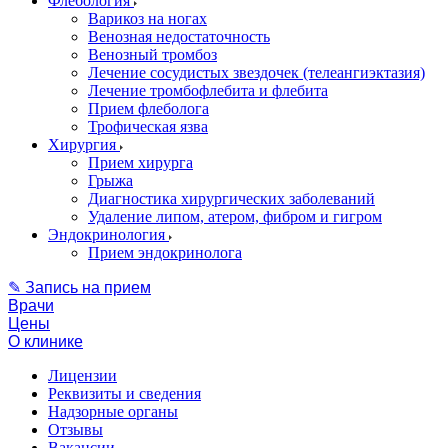
Флебология
Варикоз на ногах
Венозная недостаточность
Венозный тромбоз
Лечение сосудистых звездочек (телеангиэктазия)
Лечение тромбофлебита и флебита
Прием флеболога
Трофическая язва
Хирургия
Прием хирурга
Грыжа
Диагностика хирургических заболеваний
Удаление липом, атером, фибром и гигром
Эндокринология
Прием эндокринолога
✎ Запись на прием
Врачи
Цены
О клинике
Лицензии
Реквизиты и сведения
Надзорные органы
Отзывы
Вакансии