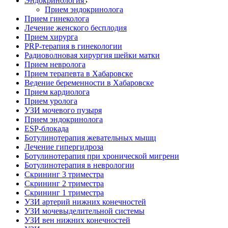
Эндокринология
Прием эндокринолога
Прием гинеколога
Лечение женского бесплодия
Прием хирурга
PRP-терапия в гинекологии
Радиоволновая хирургия шейки матки
Прием невролога
Прием терапевта в Хабаровске
Ведение беременности в Хабаровске
Прием кардиолога
Прием уролога
УЗИ мочевого пузыря
Прием эндокринолога
ESP-блокада
Ботулинотерапия жевательных мышц
Лечение гипергидроза
Ботулинотерапия при хронической мигрени
Ботулинотерапия в неврологии
Скрининг 3 триместра
Скрининг 2 триместра
Скрининг 1 триместра
УЗИ артерий нижних конечностей
УЗИ мочевыделительной системы
УЗИ вен нижних конечностей