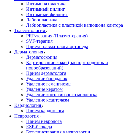
Интимная пластика
Интимный пилинг
Интимный филлинг
Лабиопластика
Лабиопластика с пластикой капюшона клитора
Травматология
PRP-терапия (Плазмотерапия)
SVF-терапия
Прием травматолога-ортопеда
Дерматология
Дерматоскопия
Картирование кожи (паспорт родинок и
новообразований)
Прием дерматолога
Удаление бородавок
Удаление гемангиомы
Удаление кератом
Удаление контагиозного моллюска
Удаление ксантелазм
Кардиология
Прием кардиолога
Неврология
Прием невролога
ESP-блокада
Ботулинотерапия в неврологии