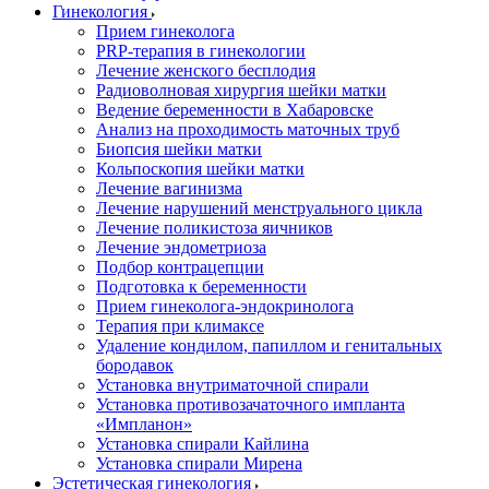
Гинекология
Прием гинеколога
PRP-терапия в гинекологии
Лечение женского бесплодия
Радиоволновая хирургия шейки матки
Ведение беременности в Хабаровске
Анализ на проходимость маточных труб
Биопсия шейки матки
Кольпоскопия шейки матки
Лечение вагинизма
Лечение нарушений менструального цикла
Лечение поликистоза яичников
Лечение эндометриоза
Подбор контрацепции
Подготовка к беременности
Прием гинеколога-эндокринолога
Терапия при климаксе
Удаление кондилом, папиллом и генитальных
бородавок
Установка внутриматочной спирали
Установка противозачаточного импланта
«Импланон»
Установка спирали Кайлина
Установка спирали Мирена
Эстетическая гинекология