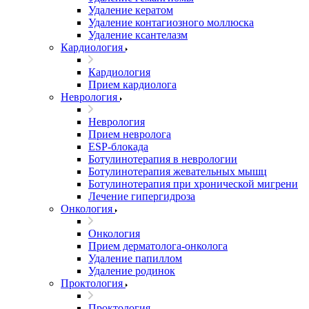
Удаление кератом
Удаление контагиозного моллюска
Удаление ксантелазм
Кардиология
Кардиология
Прием кардиолога
Неврология
Неврология
Прием невролога
ESP-блокада
Ботулинотерапия в неврологии
Ботулинотерапия жевательных мышц
Ботулинотерапия при хронической мигрени
Лечение гипергидроза
Онкология
Онкология
Прием дерматолога-онколога
Удаление папиллом
Удаление родинок
Проктология
Проктология