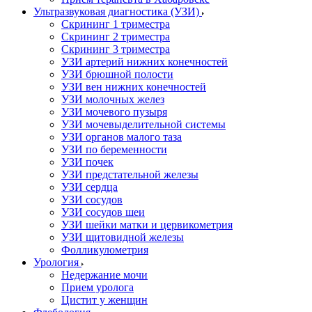
Ультразвуковая диагностика (УЗИ)
Скрининг 1 триместра
Скрининг 2 триместра
Скрининг 3 триместра
УЗИ артерий нижних конечностей
УЗИ брюшной полости
УЗИ вен нижних конечностей
УЗИ молочных желез
УЗИ мочевого пузыря
УЗИ мочевыделительной системы
УЗИ органов малого таза
УЗИ по беременности
УЗИ почек
УЗИ предстательной железы
УЗИ сердца
УЗИ сосудов
УЗИ сосудов шеи
УЗИ шейки матки и цервикометрия
УЗИ щитовидной железы
Фолликулометрия
Урология
Недержание мочи
Прием уролога
Цистит у женщин