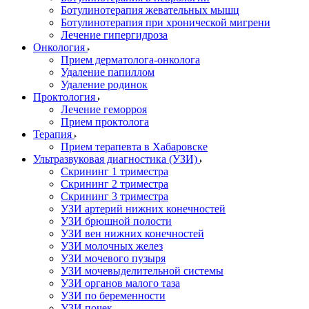
Ботулинотерапия жевательных мышц
Ботулинотерапия при хронической мигрени
Лечение гипергидроза
Онкология
Прием дерматолога-онколога
Удаление папиллом
Удаление родинок
Проктология
Лечение геморроя
Прием проктолога
Терапия
Прием терапевта в Хабаровске
Ультразвуковая диагностика (УЗИ)
Скрининг 1 триместра
Скрининг 2 триместра
Скрининг 3 триместра
УЗИ артерий нижних конечностей
УЗИ брюшной полости
УЗИ вен нижних конечностей
УЗИ молочных желез
УЗИ мочевого пузыря
УЗИ мочевыделительной системы
УЗИ органов малого таза
УЗИ по беременности
УЗИ почек