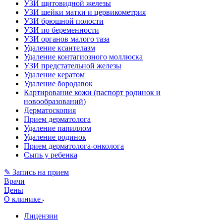
УЗИ щитовидной железы
УЗИ шейки матки и цервикометрия
УЗИ брюшной полости
УЗИ по беременности
УЗИ органов малого таза
Удаление ксантелазм
Удаление контагиозного моллюска
УЗИ предстательной железы
Удаление кератом
Удаление бородавок
Картирование кожи (паспорт родинок и
новообразований)
Дерматоскопия
Прием дерматолога
Удаление папиллом
Удаление родинок
Прием дерматолога-онколога
Сыпь у ребенка
✎ Запись на прием
Врачи
Цены
О клинике
Лицензии