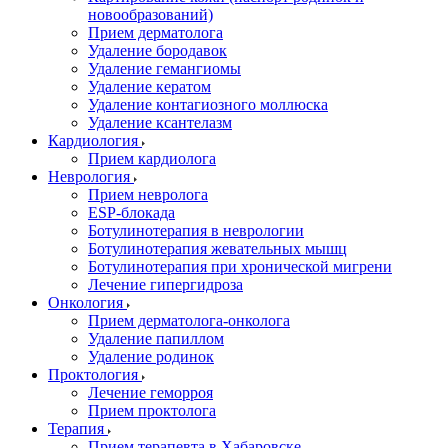
новообразований)
Прием дерматолога
Удаление бородавок
Удаление гемангиомы
Удаление кератом
Удаление контагиозного моллюска
Удаление ксантелазм
Кардиология
Прием кардиолога
Неврология
Прием невролога
ESP-блокада
Ботулинотерапия в неврологии
Ботулинотерапия жевательных мышц
Ботулинотерапия при хронической мигрени
Лечение гипергидроза
Онкология
Прием дерматолога-онколога
Удаление папиллом
Удаление родинок
Проктология
Лечение геморроя
Прием проктолога
Терапия
Прием терапевта в Хабаровске