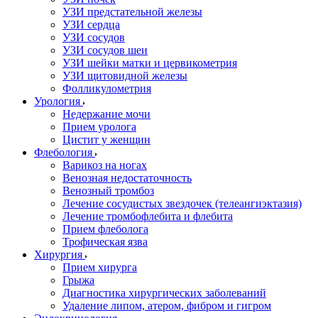
УЗИ предстательной железы
УЗИ сердца
УЗИ сосудов
УЗИ сосудов шеи
УЗИ шейки матки и цервикометрия
УЗИ щитовидной железы
Фолликулометрия
Урология
Недержание мочи
Прием уролога
Цистит у женщин
Флебология
Варикоз на ногах
Венозная недостаточность
Венозный тромбоз
Лечение сосудистых звездочек (телеангиэктазия)
Лечение тромбофлебита и флебита
Прием флеболога
Трофическая язва
Хирургия
Прием хирурга
Грыжа
Диагностика хирургических заболеваний
Удаление липом, атером, фибром и гигром