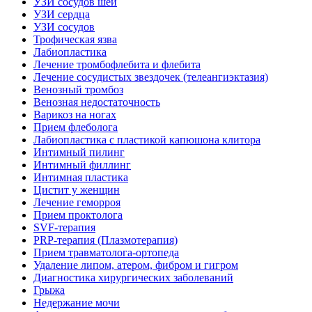
УЗИ сосудов шеи
УЗИ сердца
УЗИ сосудов
Трофическая язва
Лабиопластика
Лечение тромбофлебита и флебита
Лечение сосудистых звездочек (телеангиэктазия)
Венозный тромбоз
Венозная недостаточность
Варикоз на ногах
Прием флеболога
Лабиопластика с пластикой капюшона клитора
Интимный пилинг
Интимный филлинг
Интимная пластика
Цистит у женщин
Лечение геморроя
Прием проктолога
SVF-терапия
PRP-терапия (Плазмотерапия)
Прием травматолога-ортопеда
Удаление липом, атером, фибром и гигром
Диагностика хирургических заболеваний
Грыжа
Недержание мочи