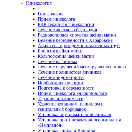
Гинекология
Гинекология
Прием гинеколога
PRP-терапия в гинекологии
Лечение женского бесплодия
Радиоволновая хирургия шейки матки
Ведение беременности в Хабаровске
Анализ на проходимость маточных труб
Биопсия шейки матки
Кольпоскопия шейки матки
Лечение вагинизма
Лечение нарушений менструального цикла
Лечение поликистоза яичников
Лечение эндометриоза
Подбор контрацепции
Подготовка к беременности
Прием гинеколога-эндокринолога
Терапия при климаксе
Удаление кондилом, папиллом и
генитальных бородавок
Установка внутриматочной спирали
Установка противозачаточного импланта
«Импланон»
Установка спирали Кайлина