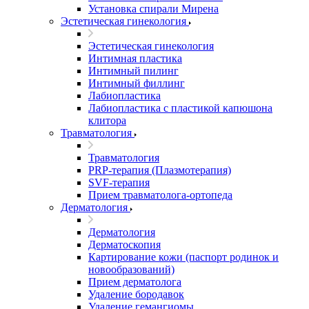
Установка спирали Мирена
Эстетическая гинекология
Эстетическая гинекология
Интимная пластика
Интимный пилинг
Интимный филлинг
Лабиопластика
Лабиопластика с пластикой капюшона
клитора
Травматология
Травматология
PRP-терапия (Плазмотерапия)
SVF-терапия
Прием травматолога-ортопеда
Дерматология
Дерматология
Дерматоскопия
Картирование кожи (паспорт родинок и
новообразований)
Прием дерматолога
Удаление бородавок
Удаление гемангиомы