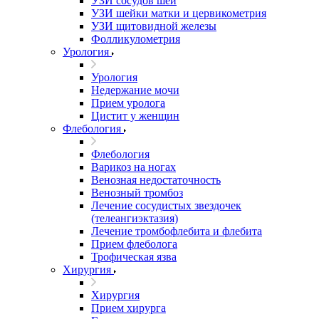
УЗИ сосудов шеи
УЗИ шейки матки и цервикометрия
УЗИ щитовидной железы
Фолликулометрия
Урология
Урология
Недержание мочи
Прием уролога
Цистит у женщин
Флебология
Флебология
Варикоз на ногах
Венозная недостаточность
Венозный тромбоз
Лечение сосудистых звездочек
(телеангиэктазия)
Лечение тромбофлебита и флебита
Прием флеболога
Трофическая язва
Хирургия
Хирургия
Прием хирурга