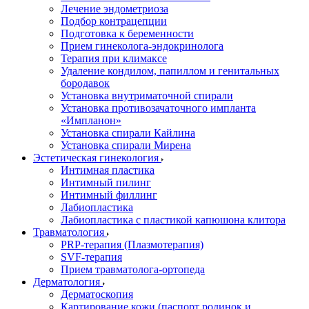
Лечение эндометриоза
Подбор контрацепции
Подготовка к беременности
Прием гинеколога-эндокринолога
Терапия при климаксе
Удаление кондилом, папиллом и генитальных
бородавок
Установка внутриматочной спирали
Установка противозачаточного импланта
«Импланон»
Установка спирали Кайлина
Установка спирали Мирена
Эстетическая гинекология
Интимная пластика
Интимный пилинг
Интимный филлинг
Лабиопластика
Лабиопластика с пластикой капюшона клитора
Травматология
PRP-терапия (Плазмотерапия)
SVF-терапия
Прием травматолога-ортопеда
Дерматология
Дерматоскопия
Картирование кожи (паспорт родинок и