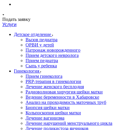
Подать заявку
Услуги
Детское отделение
Вызов педиатра
ОРВИ у детей
Патронаж новорожденного
Прием детского невролога
Прием педиатра
Сыпь у ребенка
Гинекология
Прием гинеколога
PRP-терапия в гинекологии
Лечение женского бесплодия
Радиоволновая хирургия шейки матки
Ведение беременности в Хабаровске
Анализ на проходимость маточных труб
Биопсия шейки матки
Кольпоскопия шейки матки
Лечение вагинизма
Лечение нарушений менструального цикла
Лечение поликистоза яичников