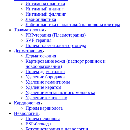
Интимная пластика
Интимный пилинг
Интимный филлинг
Лабиопластика
Лабиопластика с пластикой капюшона клитора
Травматология
PRP-терапия (Плазмотерапия)
SVF-терапия
Прием травматолога-ортопеда
Дерматология
Дерматоскопия
Картирование кожи (паспорт родинок и
новообразований)
Прием дерматолога
Удаление бородавок
Удаление гемангиомы
Удаление кератом
Удаление контагиозного моллюска
Удаление ксантелазм
Кардиология
Прием кардиолога
Неврология
Прием невролога
ESP-блокада
Ботулинотерапия в неврологии