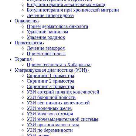
Ботулинотерапия жевательных мышц
Ботулинотерапия при хронической мигрени
Лечение гипергидроза
Онкология
Прием дерматолога-онколога
Удаление папиллом
Удаление родинок
Проктология
Лечение геморроя
Прием проктолога
Терапия
Прием терапевта в Хабаровске
Ультразвуковая диагностика (УЗИ)
Скрининг 1 триместра
Скрининг 2 триместра
Скрининг 3 триместра
УЗИ артерий нижних конечностей
УЗИ брюшной полости
УЗИ вен нижних конечностей
УЗИ молочных желез
УЗИ мочевого пузыря
УЗИ мочевыделительной системы
УЗИ органов малого таза
УЗИ по беременности
УЗИ почек