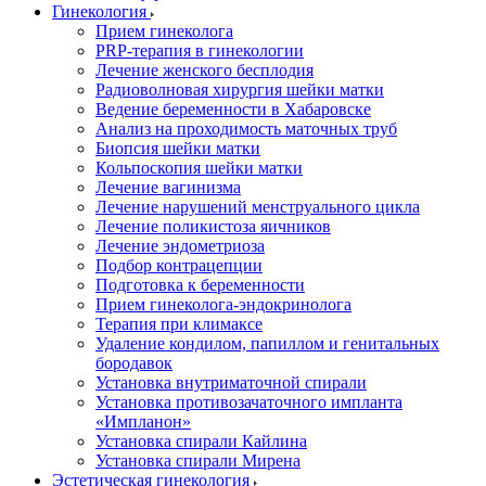
Гинекология
Прием гинеколога
PRP-терапия в гинекологии
Лечение женского бесплодия
Радиоволновая хирургия шейки матки
Ведение беременности в Хабаровске
Анализ на проходимость маточных труб
Биопсия шейки матки
Кольпоскопия шейки матки
Лечение вагинизма
Лечение нарушений менструального цикла
Лечение поликистоза яичников
Лечение эндометриоза
Подбор контрацепции
Подготовка к беременности
Прием гинеколога-эндокринолога
Терапия при климаксе
Удаление кондилом, папиллом и генитальных
бородавок
Установка внутриматочной спирали
Установка противозачаточного импланта
«Импланон»
Установка спирали Кайлина
Установка спирали Мирена
Эстетическая гинекология