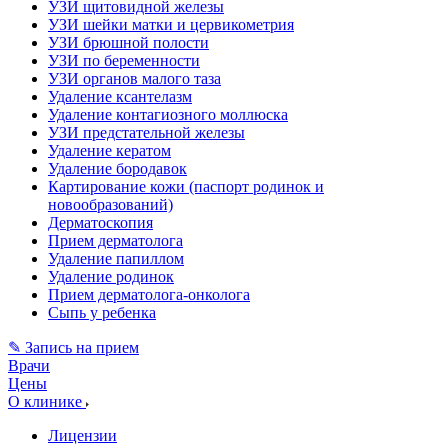
УЗИ щитовидной железы
УЗИ шейки матки и цервикометрия
УЗИ брюшной полости
УЗИ по беременности
УЗИ органов малого таза
Удаление ксантелазм
Удаление контагиозного моллюска
УЗИ предстательной железы
Удаление кератом
Удаление бородавок
Картирование кожи (паспорт родинок и
новообразований)
Дерматоскопия
Прием дерматолога
Удаление папиллом
Удаление родинок
Прием дерматолога-онколога
Сыпь у ребенка
✎ Запись на прием
Врачи
Цены
О клинике
Лицензии