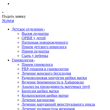
Подать заявку
Услуги
Детское отделение
Вызов педиатра
ОРВИ у детей
Патронаж новорожденного
Прием детского невролога
Прием педиатра
Сыпь у ребенка
Гинекология
Прием гинеколога
PRP-терапия в гинекологии
Лечение женского бесплодия
Радиоволновая хирургия шейки матки
Ведение беременности в Хабаровске
Анализ на проходимость маточных труб
Биопсия шейки матки
Кольпоскопия шейки матки
Лечение вагинизма
Лечение нарушений менструального цикла
Лечение поликистоза яичников