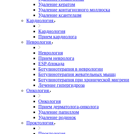
Удаление кератом
Удаление контагиозного моллюска
Удаление ксантелазм
Кардиология
Кардиология
Прием кардиолога
Неврология
Неврология
Прием невролога
ESP-блокада
Ботулинотерапия в неврологии
Ботулинотерапия жевательных мышц
Ботулинотерапия при хронической мигрени
Лечение гипергидроза
Онкология
Онкология
Прием дерматолога-онколога
Удаление папиллом
Удаление родинок
Проктология
Проктология