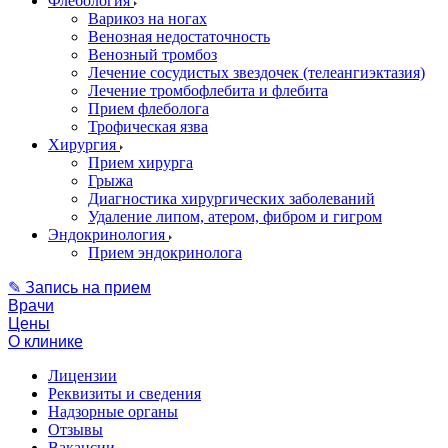
Флебология
Варикоз на ногах
Венозная недостаточность
Венозный тромбоз
Лечение сосудистых звездочек (телеангиэктазия)
Лечение тромбофлебита и флебита
Прием флеболога
Трофическая язва
Хирургия
Прием хирурга
Грыжа
Диагностика хирургических заболеваний
Удаление липом, атером, фибром и гигром
Эндокринология
Прием эндокринолога
✎ Запись на прием
Врачи
Цены
О клинике
Лицензии
Реквизиты и сведения
Надзорные органы
Отзывы
Вакансии