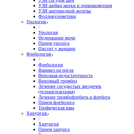
УЗИ сосудов шеи
УЗИ шейки матки и цервикометрия
УЗИ щитовидной железы
Фолликулометрия
Урология
Урология
Недержание мочи
Прием уролога
Цистит у женщин
Флебология
Флебология
Варикоз на ногах
Венозная недостаточность
Венозный тромбоз
Лечение сосудистых звездочек
(телеангиэктазия)
Лечение тромбофлебита и флебита
Прием флеболога
Трофическая язва
Хирургия
Хирургия
Прием хирурга