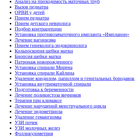
Анализ на проходимость маточных труб
Вызов педиатра
ОРВИ у детей
Прием педиатра
Прием детского невролога
Подбор контрацепции
Установка противозачаточного импланта «Импланон»
Лечение вагинизма
Прием гинеколога-эндокринолога
Кольпоскопия шейки матки
Биопсия шейки матки
Патронаж новорожденного
Установка спирали Мирена
Установка спирали Кайлина
Удаление кондилом, папиллом и генитальных бородавок
Установка внутриматочной спирали
Подготовка к беременности
Лечение поликистоза яичников
Терапия при климаксе
Лечение нарушений менструального цикла
Лечение эндометриоза
Удаление гемангиомы
УЗИ почек
УЗИ молочных желез
Фолликулометрия