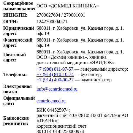
Сокращённое
ООО «ДОКМЕД КЛИНИКА»
наименование:
ИНН/КПП:
2700027604 / 270001001
ОГРН:
1242700004271
Юридический
680011, г. Хабаровск, ул. Казачья гора, д. 1,
адрес:
оф. 19
Фактический
680011, г. Хабаровск, ул. Казачья гора, д. 1,
адрес:
оф. 19
680011, г. Хабаровск, ул. Казачья гора, д. 1,
Почтовый
ООО «Докмед клиника», клиника
адрес:
доказательной медицины «ЭВИДОК»
+7 (988) 811-97-57
— генеральный директор;
Телефоны:
+7 (914) 810-10-74
— бухгалтер;
+7 (914) 400-00-27
— администратор
Электронная
info@centrdocmed.ru
почта:
Официальный
centrdocmed.ru
сайт:
БИК 044525974;
расчётный счёт 40702810510001564769 в АО
Банковские
«ТБАНК»;
реквизиты:
корреспондентский счёт
30101810145250000974