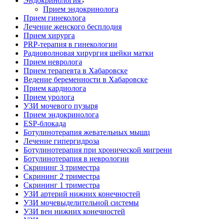
Эндокринология
Прием эндокринолога
Прием гинеколога
Лечение женского бесплодия
Прием хирурга
PRP-терапия в гинекологии
Радиоволновая хирургия шейки матки
Прием невролога
Прием терапевта в Хабаровске
Ведение беременности в Хабаровске
Прием кардиолога
Прием уролога
УЗИ мочевого пузыря
Прием эндокринолога
ESP-блокада
Ботулинотерапия жевательных мышц
Лечение гипергидроза
Ботулинотерапия при хронической мигрени
Ботулинотерапия в неврологии
Скрининг 3 триместра
Скрининг 2 триместра
Скрининг 1 триместра
УЗИ артерий нижних конечностей
УЗИ мочевыделительной системы
УЗИ вен нижних конечностей