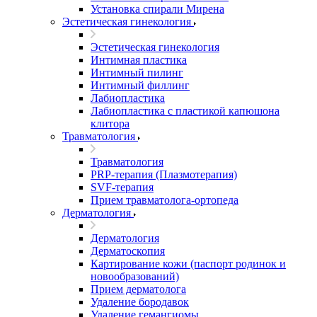
Установка спирали Мирена
Эстетическая гинекология
Эстетическая гинекология
Интимная пластика
Интимный пилинг
Интимный филлинг
Лабиопластика
Лабиопластика с пластикой капюшона
клитора
Травматология
Травматология
PRP-терапия (Плазмотерапия)
SVF-терапия
Прием травматолога-ортопеда
Дерматология
Дерматология
Дерматоскопия
Картирование кожи (паспорт родинок и
новообразований)
Прием дерматолога
Удаление бородавок
Удаление гемангиомы