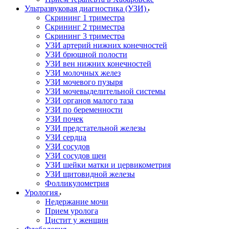
Ультразвуковая диагностика (УЗИ)
Скрининг 1 триместра
Скрининг 2 триместра
Скрининг 3 триместра
УЗИ артерий нижних конечностей
УЗИ брюшной полости
УЗИ вен нижних конечностей
УЗИ молочных желез
УЗИ мочевого пузыря
УЗИ мочевыделительной системы
УЗИ органов малого таза
УЗИ по беременности
УЗИ почек
УЗИ предстательной железы
УЗИ сердца
УЗИ сосудов
УЗИ сосудов шеи
УЗИ шейки матки и цервикометрия
УЗИ щитовидной железы
Фолликулометрия
Урология
Недержание мочи
Прием уролога
Цистит у женщин