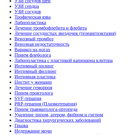
УЗИ сосудов шеи
УЗИ сердца
УЗИ сосудов
Трофическая язва
Лабиопластика
Лечение тромбофлебита и флебита
Лечение сосудистых звездочек (телеангиэктазия)
Венозный тромбоз
Венозная недостаточность
Варикоз на ногах
Прием флеболога
Лабиопластика с пластикой капюшона клитора
Интимный пилинг
Интимный филлинг
Интимная пластика
Цистит у женщин
Лечение геморроя
Прием проктолога
SVF-терапия
PRP-терапия (Плазмотерапия)
Прием травматолога-ортопеда
Удаление липом, атером, фибром и гигром
Диагностика хирургических заболеваний
Грыжа
Недержание мочи