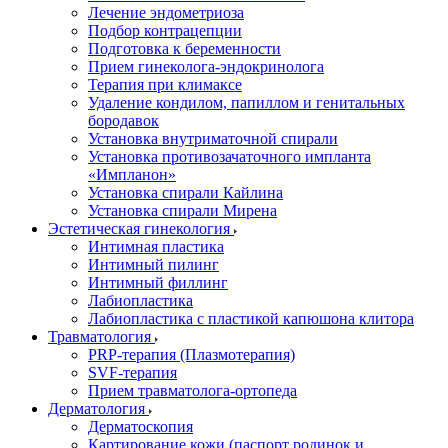
Лечение эндометриоза
Подбор контрацепции
Подготовка к беременности
Прием гинеколога-эндокринолога
Терапия при климаксе
Удаление кондилом, папиллом и генитальных
бородавок
Установка внутриматочной спирали
Установка противозачаточного импланта
«Импланон»
Установка спирали Кайлина
Установка спирали Мирена
Эстетическая гинекология
Интимная пластика
Интимный пилинг
Интимный филлинг
Лабиопластика
Лабиопластика с пластикой капюшона клитора
Травматология
PRP-терапия (Плазмотерапия)
SVF-терапия
Прием травматолога-ортопеда
Дерматология
Дерматоскопия
Картирование кожи (паспорт родинок и