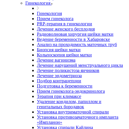
Гинекология
Гинекология
Прием гинеколога
PRP-терапия в гинекологии
Лечение женского бесплодия
Радиоволновая хирургия шейки матки
Ведение беременности в Хабаровске
Анализ на проходимость маточных труб
Биопсия шейки матки
Кольпоскопия шейки матки
Лечение вагинизма
Лечение нарушений менструального цикла
Лечение поликистоза яичников
Лечение эндометриоза
Подбор контрацепции
Подготовка к беременности
Прием гинеколога-эндокринолога
Терапия при климаксе
Удаление кондилом, папиллом и
генитальных бородавок
Установка внутриматочной спирали
Установка противозачаточного импланта
«Импланон»
Установка спирали Кайлина