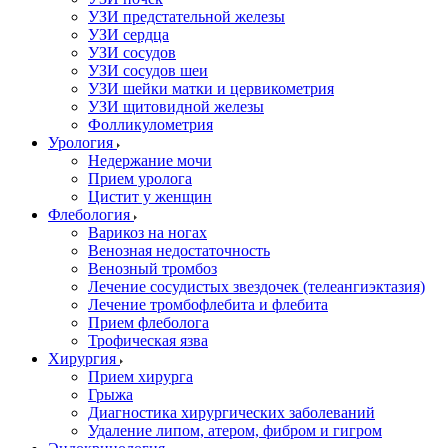
УЗИ предстательной железы
УЗИ сердца
УЗИ сосудов
УЗИ сосудов шеи
УЗИ шейки матки и цервикометрия
УЗИ щитовидной железы
Фолликулометрия
Урология
Недержание мочи
Прием уролога
Цистит у женщин
Флебология
Варикоз на ногах
Венозная недостаточность
Венозный тромбоз
Лечение сосудистых звездочек (телеангиэктазия)
Лечение тромбофлебита и флебита
Прием флеболога
Трофическая язва
Хирургия
Прием хирурга
Грыжа
Диагностика хирургических заболеваний
Удаление липом, атером, фибром и гигром