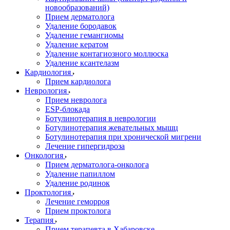
новообразований)
Прием дерматолога
Удаление бородавок
Удаление гемангиомы
Удаление кератом
Удаление контагиозного моллюска
Удаление ксантелазм
Кардиология
Прием кардиолога
Неврология
Прием невролога
ESP-блокада
Ботулинотерапия в неврологии
Ботулинотерапия жевательных мышц
Ботулинотерапия при хронической мигрени
Лечение гипергидроза
Онкология
Прием дерматолога-онколога
Удаление папиллом
Удаление родинок
Проктология
Лечение геморроя
Прием проктолога
Терапия
Прием терапевта в Хабаровске