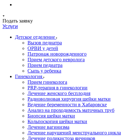
Подать заявку
Услуги
Детское отделение
Вызов педиатра
ОРВИ у детей
Патронаж новорожденного
Прием детского невролога
Прием педиатра
Сыпь у ребенка
Гинекология
Прием гинеколога
PRP-терапия в гинекологии
Лечение женского бесплодия
Радиоволновая хирургия шейки матки
Ведение беременности в Хабаровске
Анализ на проходимость маточных труб
Биопсия шейки матки
Кольпоскопия шейки матки
Лечение вагинизма
Лечение нарушений менструального цикла
Лечение поликистоза яичников