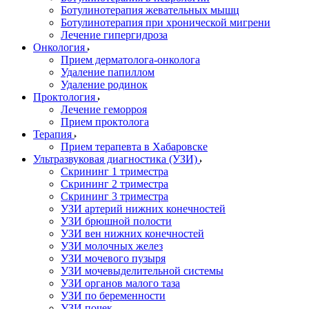
Ботулинотерапия жевательных мышц
Ботулинотерапия при хронической мигрени
Лечение гипергидроза
Онкология
Прием дерматолога-онколога
Удаление папиллом
Удаление родинок
Проктология
Лечение геморроя
Прием проктолога
Терапия
Прием терапевта в Хабаровске
Ультразвуковая диагностика (УЗИ)
Скрининг 1 триместра
Скрининг 2 триместра
Скрининг 3 триместра
УЗИ артерий нижних конечностей
УЗИ брюшной полости
УЗИ вен нижних конечностей
УЗИ молочных желез
УЗИ мочевого пузыря
УЗИ мочевыделительной системы
УЗИ органов малого таза
УЗИ по беременности
УЗИ почек