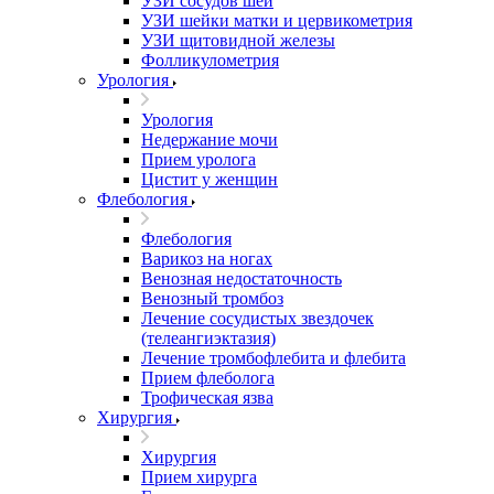
УЗИ сосудов шеи
УЗИ шейки матки и цервикометрия
УЗИ щитовидной железы
Фолликулометрия
Урология
Урология
Недержание мочи
Прием уролога
Цистит у женщин
Флебология
Флебология
Варикоз на ногах
Венозная недостаточность
Венозный тромбоз
Лечение сосудистых звездочек
(телеангиэктазия)
Лечение тромбофлебита и флебита
Прием флеболога
Трофическая язва
Хирургия
Хирургия
Прием хирурга