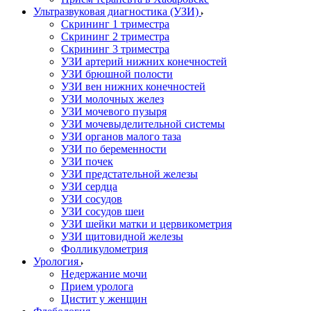
Ультразвуковая диагностика (УЗИ)
Скрининг 1 триместра
Скрининг 2 триместра
Скрининг 3 триместра
УЗИ артерий нижних конечностей
УЗИ брюшной полости
УЗИ вен нижних конечностей
УЗИ молочных желез
УЗИ мочевого пузыря
УЗИ мочевыделительной системы
УЗИ органов малого таза
УЗИ по беременности
УЗИ почек
УЗИ предстательной железы
УЗИ сердца
УЗИ сосудов
УЗИ сосудов шеи
УЗИ шейки матки и цервикометрия
УЗИ щитовидной железы
Фолликулометрия
Урология
Недержание мочи
Прием уролога
Цистит у женщин