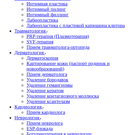
Интимная пластика
Интимный пилинг
Интимный филлинг
Лабиопластика
Лабиопластика с пластикой капюшона клитора
Травматология
PRP-терапия (Плазмотерапия)
SVF-терапия
Прием травматолога-ортопеда
Дерматология
Дерматоскопия
Картирование кожи (паспорт родинок и
новообразований)
Прием дерматолога
Удаление бородавок
Удаление гемангиомы
Удаление кератом
Удаление контагиозного моллюска
Удаление ксантелазм
Кардиология
Прием кардиолога
Неврология
Прием невролога
ESP-блокада
Ботулинотерапия в неврологии