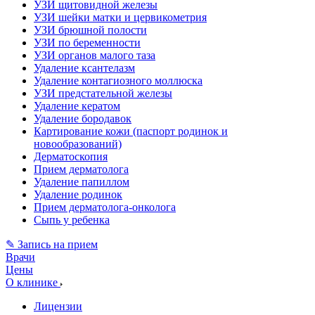
УЗИ щитовидной железы
УЗИ шейки матки и цервикометрия
УЗИ брюшной полости
УЗИ по беременности
УЗИ органов малого таза
Удаление ксантелазм
Удаление контагиозного моллюска
УЗИ предстательной железы
Удаление кератом
Удаление бородавок
Картирование кожи (паспорт родинок и
новообразований)
Дерматоскопия
Прием дерматолога
Удаление папиллом
Удаление родинок
Прием дерматолога-онколога
Сыпь у ребенка
✎ Запись на прием
Врачи
Цены
О клинике
Лицензии