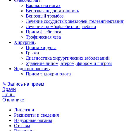
Флебология
Варикоз на ногах
Венозная недостаточность
Венозный тромбоз
Лечение сосудистых звездочек (телеангиэктазия)
Лечение тромбофлебита и флебита
Прием флеболога
Трофическая язва
Хирургия
Прием хирурга
Грыжа
Диагностика хирургических заболеваний
Удаление липом, атером, фибром и гигром
Эндокринология
Прием эндокринолога
✎ Запись на прием
Врачи
Цены
О клинике
Лицензии
Реквизиты и сведения
Надзорные органы
Отзывы
Вакансии