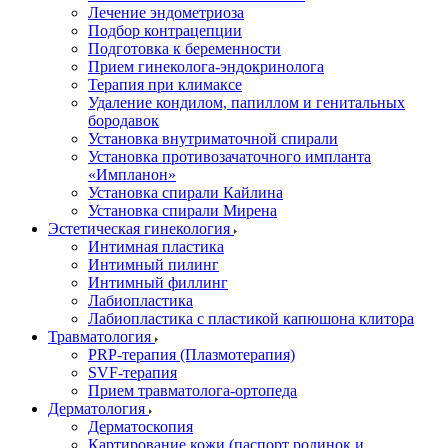
Лечение эндометриоза
Подбор контрацепции
Подготовка к беременности
Прием гинеколога-эндокринолога
Терапия при климаксе
Удаление кондилом, папиллом и генитальных
бородавок
Установка внутриматочной спирали
Установка противозачаточного импланта
«Импланон»
Установка спирали Кайлина
Установка спирали Мирена
Эстетическая гинекология
Интимная пластика
Интимный пилинг
Интимный филлинг
Лабиопластика
Лабиопластика с пластикой капюшона клитора
Травматология
PRP-терапия (Плазмотерапия)
SVF-терапия
Прием травматолога-ортопеда
Дерматология
Дерматоскопия
Картирование кожи (паспорт родинок и