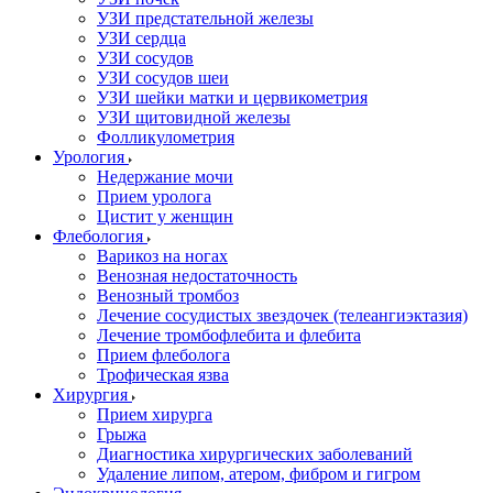
УЗИ предстательной железы
УЗИ сердца
УЗИ сосудов
УЗИ сосудов шеи
УЗИ шейки матки и цервикометрия
УЗИ щитовидной железы
Фолликулометрия
Урология
Недержание мочи
Прием уролога
Цистит у женщин
Флебология
Варикоз на ногах
Венозная недостаточность
Венозный тромбоз
Лечение сосудистых звездочек (телеангиэктазия)
Лечение тромбофлебита и флебита
Прием флеболога
Трофическая язва
Хирургия
Прием хирурга
Грыжа
Диагностика хирургических заболеваний
Удаление липом, атером, фибром и гигром