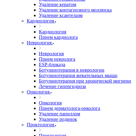
Удаление кератом
Удаление контагиозного моллюска
Удаление ксантелазм
Кардиология
Кардиология
Прием кардиолога
Неврология
Неврология
Прием невролога
ESP-блокада
Ботулинотерапия в неврологии
Ботулинотерапия жевательных мышц
Ботулинотерапия при хронической мигрени
Лечение гипергидроза
Онкология
Онкология
Прием дерматолога-онколога
Удаление папиллом
Удаление родинок
Проктология
Проктология