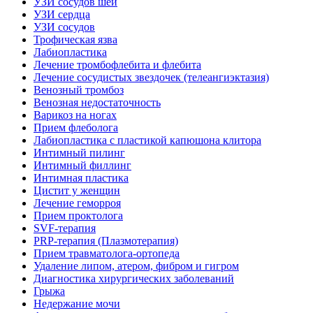
УЗИ сосудов шеи
УЗИ сердца
УЗИ сосудов
Трофическая язва
Лабиопластика
Лечение тромбофлебита и флебита
Лечение сосудистых звездочек (телеангиэктазия)
Венозный тромбоз
Венозная недостаточность
Варикоз на ногах
Прием флеболога
Лабиопластика с пластикой капюшона клитора
Интимный пилинг
Интимный филлинг
Интимная пластика
Цистит у женщин
Лечение геморроя
Прием проктолога
SVF-терапия
PRP-терапия (Плазмотерапия)
Прием травматолога-ортопеда
Удаление липом, атером, фибром и гигром
Диагностика хирургических заболеваний
Грыжа
Недержание мочи