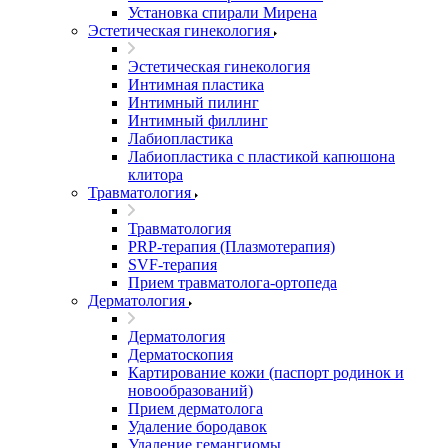
Установка спирали Мирена
Эстетическая гинекология
Эстетическая гинекология
Интимная пластика
Интимный пилинг
Интимный филлинг
Лабиопластика
Лабиопластика с пластикой капюшона
клитора
Травматология
Травматология
PRP-терапия (Плазмотерапия)
SVF-терапия
Прием травматолога-ортопеда
Дерматология
Дерматология
Дерматоскопия
Картирование кожи (паспорт родинок и
новообразований)
Прием дерматолога
Удаление бородавок
Удаление гемангиомы