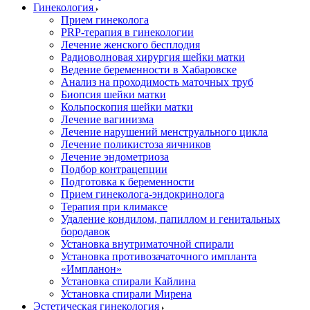
Гинекология
Прием гинеколога
PRP-терапия в гинекологии
Лечение женского бесплодия
Радиоволновая хирургия шейки матки
Ведение беременности в Хабаровске
Анализ на проходимость маточных труб
Биопсия шейки матки
Кольпоскопия шейки матки
Лечение вагинизма
Лечение нарушений менструального цикла
Лечение поликистоза яичников
Лечение эндометриоза
Подбор контрацепции
Подготовка к беременности
Прием гинеколога-эндокринолога
Терапия при климаксе
Удаление кондилом, папиллом и генитальных
бородавок
Установка внутриматочной спирали
Установка противозачаточного импланта
«Импланон»
Установка спирали Кайлина
Установка спирали Мирена
Эстетическая гинекология