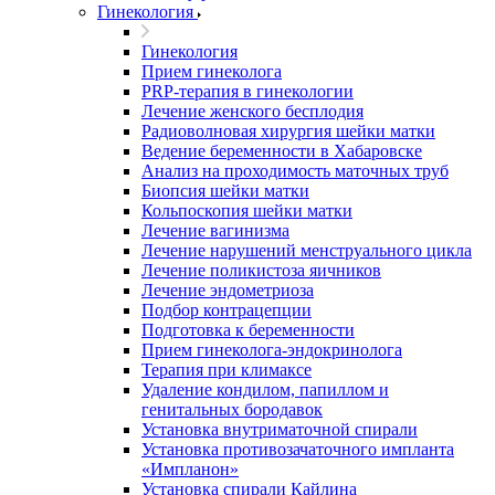
Гинекология
Гинекология
Прием гинеколога
PRP-терапия в гинекологии
Лечение женского бесплодия
Радиоволновая хирургия шейки матки
Ведение беременности в Хабаровске
Анализ на проходимость маточных труб
Биопсия шейки матки
Кольпоскопия шейки матки
Лечение вагинизма
Лечение нарушений менструального цикла
Лечение поликистоза яичников
Лечение эндометриоза
Подбор контрацепции
Подготовка к беременности
Прием гинеколога-эндокринолога
Терапия при климаксе
Удаление кондилом, папиллом и
генитальных бородавок
Установка внутриматочной спирали
Установка противозачаточного импланта
«Импланон»
Установка спирали Кайлина