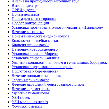
Анализ на проходимость маточных труб
Вызов педиатра
ОРВИ у детей
Прием педиатра
Прием детского невролога
Подбор контрацепции
Установка противозачаточного импланта «Импланон»
Лечение вагинизма
Прием гинеколога-эндокринолога
Кольпоскопия шейки матки
Биопсия шейки матки
Патронаж новорожденного
Установка спирали Мирена
Установка спирали Кайлина
Удаление кондилом, папиллом и генитальных бородавок
Установка внутриматочной спирали
Подготовка к беременности
Лечение поликистоза яичников
Терапия при климаксе
Лечение нарушений менструального цикла
Лечение эндометриоза
Удаление гемангиомы
УЗИ почек
УЗИ молочных желез
Фолликулометрия