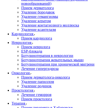
новообразований)
Прием дерматолога
Удаление бородавок
Удаление гемангиомы
Удаление кератом
Удаление контагиозного моллюска
Удаление ксантелазм
Кардиология
Прием кардиолога
Неврология
Прием невролога
ESP-блокада
Ботулинотерапия в неврологии
Ботулинотерапия жевательных мышц
Ботулинотерапия при хронической мигрени
Лечение гипергидроза
Онкология
Прием дерматолога-онколога
Удаление папиллом
Удаление родинок
Проктология
Лечение геморроя
Прием проктолога
Терапия
Прием терапевта в Хабаровске