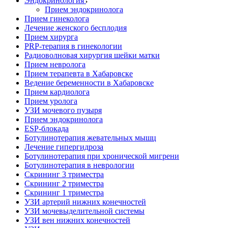
Эндокринология
Прием эндокринолога
Прием гинеколога
Лечение женского бесплодия
Прием хирурга
PRP-терапия в гинекологии
Радиоволновая хирургия шейки матки
Прием невролога
Прием терапевта в Хабаровске
Ведение беременности в Хабаровске
Прием кардиолога
Прием уролога
УЗИ мочевого пузыря
Прием эндокринолога
ESP-блокада
Ботулинотерапия жевательных мышц
Лечение гипергидроза
Ботулинотерапия при хронической мигрени
Ботулинотерапия в неврологии
Скрининг 3 триместра
Скрининг 2 триместра
Скрининг 1 триместра
УЗИ артерий нижних конечностей
УЗИ мочевыделительной системы
УЗИ вен нижних конечностей