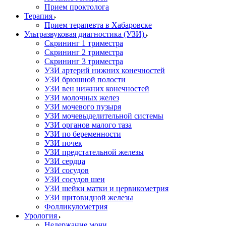
Прием проктолога
Терапия
Прием терапевта в Хабаровске
Ультразвуковая диагностика (УЗИ)
Скрининг 1 триместра
Скрининг 2 триместра
Скрининг 3 триместра
УЗИ артерий нижних конечностей
УЗИ брюшной полости
УЗИ вен нижних конечностей
УЗИ молочных желез
УЗИ мочевого пузыря
УЗИ мочевыделительной системы
УЗИ органов малого таза
УЗИ по беременности
УЗИ почек
УЗИ предстательной железы
УЗИ сердца
УЗИ сосудов
УЗИ сосудов шеи
УЗИ шейки матки и цервикометрия
УЗИ щитовидной железы
Фолликулометрия
Урология
Недержание мочи