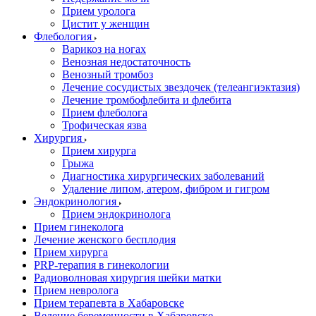
Прием уролога
Цистит у женщин
Флебология
Варикоз на ногах
Венозная недостаточность
Венозный тромбоз
Лечение сосудистых звездочек (телеангиэктазия)
Лечение тромбофлебита и флебита
Прием флеболога
Трофическая язва
Хирургия
Прием хирурга
Грыжа
Диагностика хирургических заболеваний
Удаление липом, атером, фибром и гигром
Эндокринология
Прием эндокринолога
Прием гинеколога
Лечение женского бесплодия
Прием хирурга
PRP-терапия в гинекологии
Радиоволновая хирургия шейки матки
Прием невролога
Прием терапевта в Хабаровске
Ведение беременности в Хабаровске