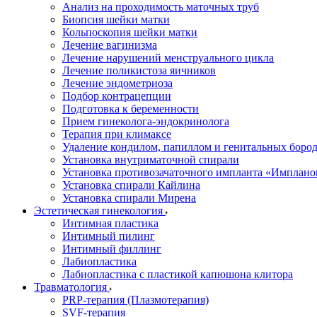
Анализ на проходимость маточных труб
Биопсия шейки матки
Кольпоскопия шейки матки
Лечение вагинизма
Лечение нарушений менструального цикла
Лечение поликистоза яичников
Лечение эндометриоза
Подбор контрацепции
Подготовка к беременности
Прием гинеколога-эндокринолога
Терапия при климаксе
Удаление кондилом, папиллом и генитальных боро
Установка внутриматочной спирали
Установка противозачаточного импланта «Имплано
Установка спирали Кайлина
Установка спирали Мирена
Эстетическая гинекология
Интимная пластика
Интимный пилинг
Интимный филлинг
Лабиопластика
Лабиопластика с пластикой капюшона клитора
Травматология
PRP-терапия (Плазмотерапия)
SVF-терапия