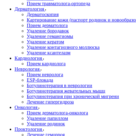
Прием травматолога-ортопеда
Дерматология
Дерматоскопия
Картирование кожи (паспорт родинок и новообразо
Прием дерматолога
Удаление бородавок
Удаление гемангиомы
Удаление кератом
Удаление контагиозного моллюска
Удаление ксантелазм
Кардиология
Прием кардиолога
Неврология
Прием невролога
ESP-блокада
Ботулинотерапия в неврологии
Ботулинотерапия жевательных мышц
Ботулинотерапия при хронической мигрени
Лечение гипергидроза
Онкология
Прием дерматолога-онколога
Удаление папиллом
Удаление родинок
Проктология
Лечение геморроя