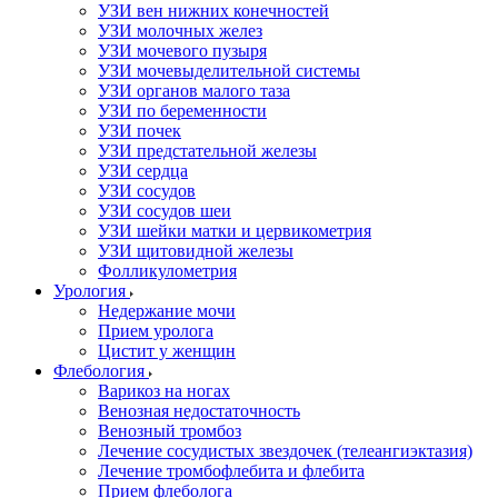
УЗИ вен нижних конечностей
УЗИ молочных желез
УЗИ мочевого пузыря
УЗИ мочевыделительной системы
УЗИ органов малого таза
УЗИ по беременности
УЗИ почек
УЗИ предстательной железы
УЗИ сердца
УЗИ сосудов
УЗИ сосудов шеи
УЗИ шейки матки и цервикометрия
УЗИ щитовидной железы
Фолликулометрия
Урология
Недержание мочи
Прием уролога
Цистит у женщин
Флебология
Варикоз на ногах
Венозная недостаточность
Венозный тромбоз
Лечение сосудистых звездочек (телеангиэктазия)
Лечение тромбофлебита и флебита
Прием флеболога