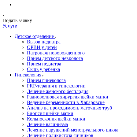
Подать заявку
Услуги
Детское отделение
Вызов педиатра
ОРВИ у детей
Патронаж новорожденного
Прием детского невролога
Прием педиатра
Сыпь у ребенка
Гинекология
Прием гинеколога
PRP-терапия в гинекологии
Лечение женского бесплодия
Радиоволновая хирургия шейки матки
Ведение беременности в Хабаровске
Анализ на проходимость маточных труб
Биопсия шейки матки
Кольпоскопия шейки матки
Лечение вагинизма
Лечение нарушений менструального цикла
Лечение поликистоза яичников