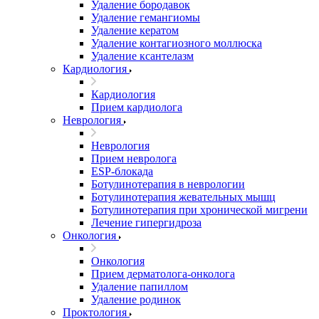
Удаление бородавок
Удаление гемангиомы
Удаление кератом
Удаление контагиозного моллюска
Удаление ксантелазм
Кардиология
Кардиология
Прием кардиолога
Неврология
Неврология
Прием невролога
ESP-блокада
Ботулинотерапия в неврологии
Ботулинотерапия жевательных мышц
Ботулинотерапия при хронической мигрени
Лечение гипергидроза
Онкология
Онкология
Прием дерматолога-онколога
Удаление папиллом
Удаление родинок
Проктология