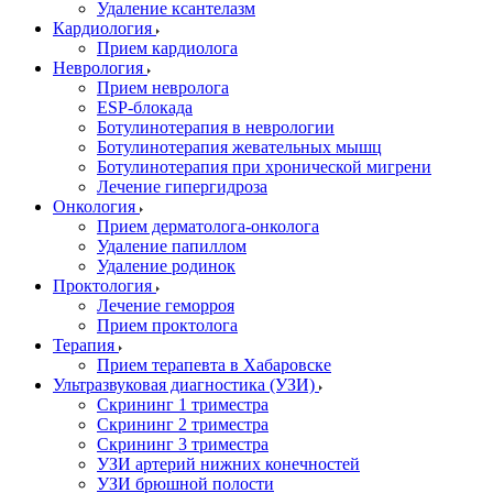
Удаление ксантелазм
Кардиология
Прием кардиолога
Неврология
Прием невролога
ESP-блокада
Ботулинотерапия в неврологии
Ботулинотерапия жевательных мышц
Ботулинотерапия при хронической мигрени
Лечение гипергидроза
Онкология
Прием дерматолога-онколога
Удаление папиллом
Удаление родинок
Проктология
Лечение геморроя
Прием проктолога
Терапия
Прием терапевта в Хабаровске
Ультразвуковая диагностика (УЗИ)
Скрининг 1 триместра
Скрининг 2 триместра
Скрининг 3 триместра
УЗИ артерий нижних конечностей
УЗИ брюшной полости