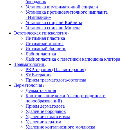
бородавок
Установка внутриматочной спирали
Установка противозачаточного импланта
«Импланон»
Установка спирали Кайлина
Установка спирали Мирена
Эстетическая гинекология
Интимная пластика
Интимный пилинг
Интимный филлинг
Лабиопластика
Лабиопластика с пластикой капюшона клитора
Травматология
PRP-терапия (Плазмотерапия)
SVF-терапия
Прием травматолога-ортопеда
Дерматология
Дерматоскопия
Картирование кожи (паспорт родинок и
новообразований)
Прием дерматолога
Удаление бородавок
Удаление гемангиомы
Удаление кератом
Удаление контагиозного моллюска