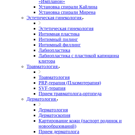
«Импланон»
Установка спирали Кайлина
Установка спирали Мирена
Эстетическая гинекология
Эстетическая гинекология
Интимная пластика
Интимный пилинг
Интимный филлинг
Лабиопластика
Лабиопластика с пластикой капюшона
клитора
Травматология
Травматология
PRP-терапия (Плазмотерапия)
SVF-терапия
Прием травматолога-ортопеда
Дерматология
Дерматология
Дерматоскопия
Картирование кожи (паспорт родинок и
новообразований)
Прием дерматолога