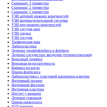
Скрининг 3 триместра
Скрининг 2 триместра
Скрининг 1 триместра
УЗИ артерий нижних конечностей
УЗИ мочевыделительной системы
УЗИ вен нижних конечностей
УЗИ сосудов шеи
УЗИ сердца
УЗИ сосудов
Трофическая язва
Лабиопластика
Лечение тромбофлебита и флебита
Лечение сосудистых звездочек (телеангиэктазия)
Венозный тромбоз
Венозная недостаточность
Варикоз на ногах
Прием флеболога
Лабиопластика с пластикой капюшона клитора
Интимный пилинг
Интимный филлинг
Интимная пластика
Цистит у женщин
Лечение геморроя
Прием проктолога
SVF-терапия