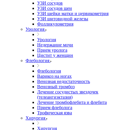
УЗИ сосудов
УЗИ сосудов шеи
УЗИ шейки матки и цервикометрия
УЗИ щитовидной железы
Фолликулометрия
Урология
Урология
Недержание мочи
Прием уролога
Цистит у женщин
Флебология
Флебология
Варикоз на ногах
Венозная недостаточность
Венозный тромбоз
Лечение сосудистых звездочек
(телеангиэктазия)
Лечение тромбофлебита и флебита
Прием флеболога
Трофическая язва
Хирургия
Хирургия