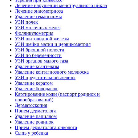
Лечение нарушений менструального цикла
Лечение эндометриоза
Удаление гемангиомы
УЗИ почек
УЗИ молочных желез
Фолликулометрия
УЗИ щитовидной железы
УЗИ шейки матки и цервикометрия
УЗИ брюшной полости
УЗИ по беременности
УЗИ органов малого таза
Удаление ксантелазм
Удаление контагиозного моллюска
УЗИ предстательной железы
Удаление кератом
Удаление бородавок
Картирование кожи (паспорт родинок и
новообразований)
Дерматоскопия
Прием дерматолога
Удаление папиллом
Удаление родинок
Прием дерматолога-онколога
Сыпь у ребенка