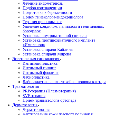
Лечение эндометриоза
Подбор контрацепции
Подготовка к беременности
Прием гинеколога-эндокринолога
Терапия при климаксе
Удаление кондилом, папиллом и генитальных
бородавок
Установка внутриматочной спирали
Установка противозачаточного импланта
«Импланон»
Установка спирали Кайлина
Установка спирали Мирена
Эстетическая гинекология
Интимная пластика
Интимный пилинг
Интимный филлинг
Лабиопластика
Лабиопластика с пластикой капюшона клитора
Травматология
PRP-терапия (Плазмотерапия)
SVF-терапия
Прием травматолога-ортопеда
Дерматология
Дерматоскопия
Картирование кожи (паспорт родинок и