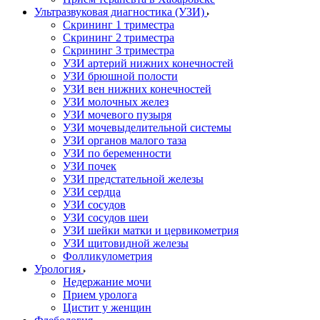
Ультразвуковая диагностика (УЗИ)
Скрининг 1 триместра
Скрининг 2 триместра
Скрининг 3 триместра
УЗИ артерий нижних конечностей
УЗИ брюшной полости
УЗИ вен нижних конечностей
УЗИ молочных желез
УЗИ мочевого пузыря
УЗИ мочевыделительной системы
УЗИ органов малого таза
УЗИ по беременности
УЗИ почек
УЗИ предстательной железы
УЗИ сердца
УЗИ сосудов
УЗИ сосудов шеи
УЗИ шейки матки и цервикометрия
УЗИ щитовидной железы
Фолликулометрия
Урология
Недержание мочи
Прием уролога
Цистит у женщин