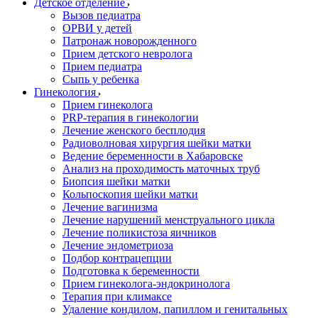
Детское отделение
Вызов педиатра
ОРВИ у детей
Патронаж новорожденного
Прием детского невролога
Прием педиатра
Сыпь у ребенка
Гинекология
Прием гинеколога
PRP-терапия в гинекологии
Лечение женского бесплодия
Радиоволновая хирургия шейки матки
Ведение беременности в Хабаровске
Анализ на проходимость маточных труб
Биопсия шейки матки
Кольпоскопия шейки матки
Лечение вагинизма
Лечение нарушений менструального цикла
Лечение поликистоза яичников
Лечение эндометриоза
Подбор контрацепции
Подготовка к беременности
Прием гинеколога-эндокринолога
Терапия при климаксе
Удаление кондилом, папиллом и генитальных