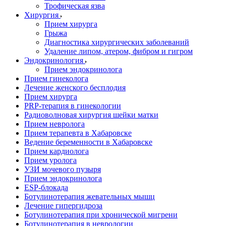
Трофическая язва
Хирургия
Прием хирурга
Грыжа
Диагностика хирургических заболеваний
Удаление липом, атером, фибром и гигром
Эндокринология
Прием эндокринолога
Прием гинеколога
Лечение женского бесплодия
Прием хирурга
PRP-терапия в гинекологии
Радиоволновая хирургия шейки матки
Прием невролога
Прием терапевта в Хабаровске
Ведение беременности в Хабаровске
Прием кардиолога
Прием уролога
УЗИ мочевого пузыря
Прием эндокринолога
ESP-блокада
Ботулинотерапия жевательных мышц
Лечение гипергидроза
Ботулинотерапия при хронической мигрени
Ботулинотерапия в неврологии