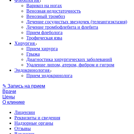
Флебология
Варикоз на ногах
Венозная недостаточность
Венозный тромбоз
Лечение сосудистых звездочек (телеангиэктазия)
Лечение тромбофлебита и флебита
Прием флеболога
Трофическая язва
Хирургия
Прием хирурга
Грыжа
Диагностика хирургических заболеваний
Удаление липом, атером, фибром и гигром
Эндокринология
Прием эндокринолога
✎ Запись на прием
Врачи
Цены
О клинике
Лицензии
Реквизиты и сведения
Надзорные органы
Отзывы
Вакансии