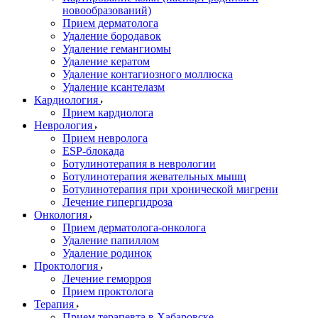
новообразований)
Прием дерматолога
Удаление бородавок
Удаление гемангиомы
Удаление кератом
Удаление контагиозного моллюска
Удаление ксантелазм
Кардиология
Прием кардиолога
Неврология
Прием невролога
ESP-блокада
Ботулинотерапия в неврологии
Ботулинотерапия жевательных мышц
Ботулинотерапия при хронической мигрени
Лечение гипергидроза
Онкология
Прием дерматолога-онколога
Удаление папиллом
Удаление родинок
Проктология
Лечение геморроя
Прием проктолога
Терапия
Прием терапевта в Хабаровске