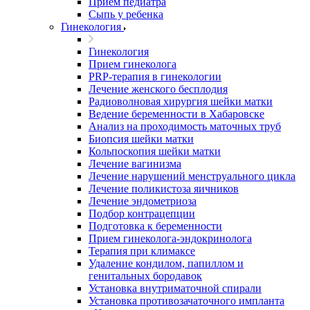
Прием педиатра
Сыпь у ребенка
Гинекология
Гинекология
Прием гинеколога
PRP-терапия в гинекологии
Лечение женского бесплодия
Радиоволновая хирургия шейки матки
Ведение беременности в Хабаровске
Анализ на проходимость маточных труб
Биопсия шейки матки
Кольпоскопия шейки матки
Лечение вагинизма
Лечение нарушений менструального цикла
Лечение поликистоза яичников
Лечение эндометриоза
Подбор контрацепции
Подготовка к беременности
Прием гинеколога-эндокринолога
Терапия при климаксе
Удаление кондилом, папиллом и
генитальных бородавок
Установка внутриматочной спирали
Установка противозачаточного импланта