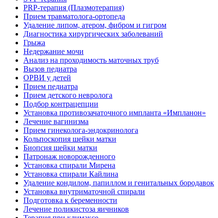
PRP-терапия (Плазмотерапия)
Прием травматолога-ортопеда
Удаление липом, атером, фибром и гигром
Диагностика хирургических заболеваний
Грыжа
Недержание мочи
Анализ на проходимость маточных труб
Вызов педиатра
ОРВИ у детей
Прием педиатра
Прием детского невролога
Подбор контрацепции
Установка противозачаточного импланта «Импланон»
Лечение вагинизма
Прием гинеколога-эндокринолога
Кольпоскопия шейки матки
Биопсия шейки матки
Патронаж новорожденного
Установка спирали Мирена
Установка спирали Кайлина
Удаление кондилом, папиллом и генитальных бородавок
Установка внутриматочной спирали
Подготовка к беременности
Лечение поликистоза яичников
Терапия при климаксе