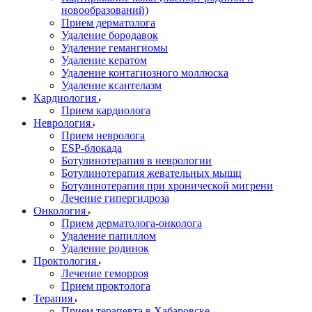
новообразований)
Прием дерматолога
Удаление бородавок
Удаление гемангиомы
Удаление кератом
Удаление контагиозного моллюска
Удаление ксантелазм
Кардиология
Прием кардиолога
Неврология
Прием невролога
ESP-блокада
Ботулинотерапия в неврологии
Ботулинотерапия жевательных мышц
Ботулинотерапия при хронической мигрени
Лечение гипергидроза
Онкология
Прием дерматолога-онколога
Удаление папиллом
Удаление родинок
Проктология
Лечение геморроя
Прием проктолога
Терапия
Прием терапевта в Хабаровске