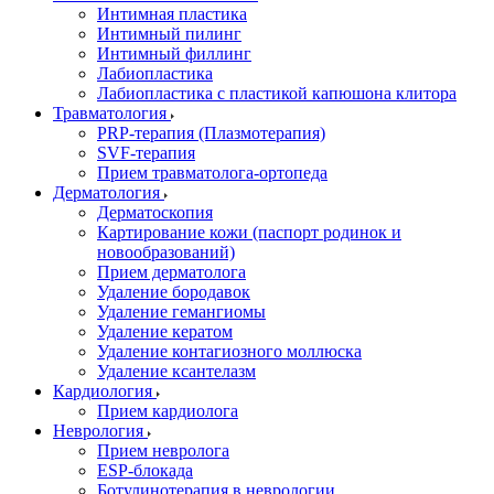
Интимная пластика
Интимный пилинг
Интимный филлинг
Лабиопластика
Лабиопластика с пластикой капюшона клитора
Травматология
PRP-терапия (Плазмотерапия)
SVF-терапия
Прием травматолога-ортопеда
Дерматология
Дерматоскопия
Картирование кожи (паспорт родинок и
новообразований)
Прием дерматолога
Удаление бородавок
Удаление гемангиомы
Удаление кератом
Удаление контагиозного моллюска
Удаление ксантелазм
Кардиология
Прием кардиолога
Неврология
Прием невролога
ESP-блокада
Ботулинотерапия в неврологии