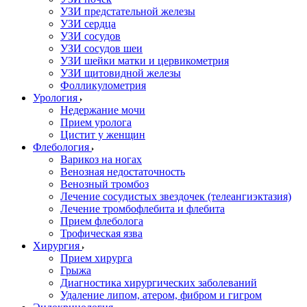
УЗИ предстательной железы
УЗИ сердца
УЗИ сосудов
УЗИ сосудов шеи
УЗИ шейки матки и цервикометрия
УЗИ щитовидной железы
Фолликулометрия
Урология
Недержание мочи
Прием уролога
Цистит у женщин
Флебология
Варикоз на ногах
Венозная недостаточность
Венозный тромбоз
Лечение сосудистых звездочек (телеангиэктазия)
Лечение тромбофлебита и флебита
Прием флеболога
Трофическая язва
Хирургия
Прием хирурга
Грыжа
Диагностика хирургических заболеваний
Удаление липом, атером, фибром и гигром