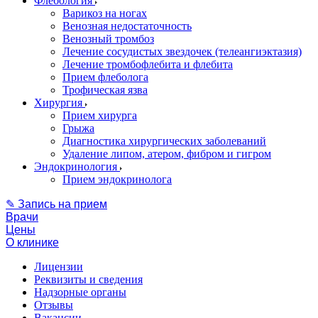
Флебология
Варикоз на ногах
Венозная недостаточность
Венозный тромбоз
Лечение сосудистых звездочек (телеангиэктазия)
Лечение тромбофлебита и флебита
Прием флеболога
Трофическая язва
Хирургия
Прием хирурга
Грыжа
Диагностика хирургических заболеваний
Удаление липом, атером, фибром и гигром
Эндокринология
Прием эндокринолога
✎ Запись на прием
Врачи
Цены
О клинике
Лицензии
Реквизиты и сведения
Надзорные органы
Отзывы
Вакансии