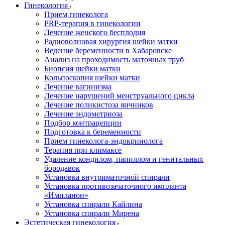
Гинекология
Прием гинеколога
PRP-терапия в гинекологии
Лечение женского бесплодия
Радиоволновая хирургия шейки матки
Ведение беременности в Хабаровске
Анализ на проходимость маточных труб
Биопсия шейки матки
Кольпоскопия шейки матки
Лечение вагинизма
Лечение нарушений менструального цикла
Лечение поликистоза яичников
Лечение эндометриоза
Подбор контрацепции
Подготовка к беременности
Прием гинеколога-эндокринолога
Терапия при климаксе
Удаление кондилом, папиллом и генитальных
бородавок
Установка внутриматочной спирали
Установка противозачаточного импланта
«Импланон»
Установка спирали Кайлина
Установка спирали Мирена
Эстетическая гинекология