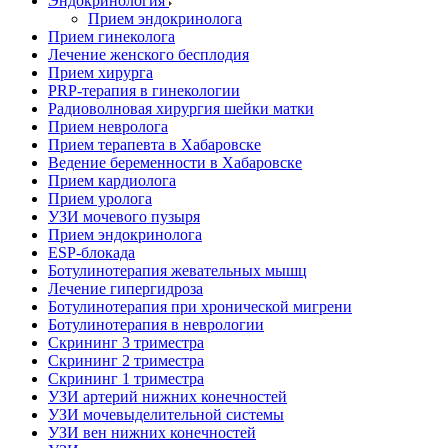
Эндокринология
Прием эндокринолога
Прием гинеколога
Лечение женского бесплодия
Прием хирурга
PRP-терапия в гинекологии
Радиоволновая хирургия шейки матки
Прием невролога
Прием терапевта в Хабаровске
Ведение беременности в Хабаровске
Прием кардиолога
Прием уролога
УЗИ мочевого пузыря
Прием эндокринолога
ESP-блокада
Ботулинотерапия жевательных мышц
Лечение гипергидроза
Ботулинотерапия при хронической мигрени
Ботулинотерапия в неврологии
Скрининг 3 триместра
Скрининг 2 триместра
Скрининг 1 триместра
УЗИ артерий нижних конечностей
УЗИ мочевыделительной системы
УЗИ вен нижних конечностей