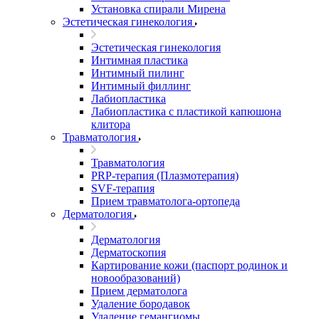
Установка спирали Мирена
Эстетическая гинекология
Эстетическая гинекология
Интимная пластика
Интимный пилинг
Интимный филлинг
Лабиопластика
Лабиопластика с пластикой капюшона
клитора
Травматология
Травматология
PRP-терапия (Плазмотерапия)
SVF-терапия
Прием травматолога-ортопеда
Дерматология
Дерматология
Дерматоскопия
Картирование кожи (паспорт родинок и
новообразований)
Прием дерматолога
Удаление бородавок
Удаление гемангиомы