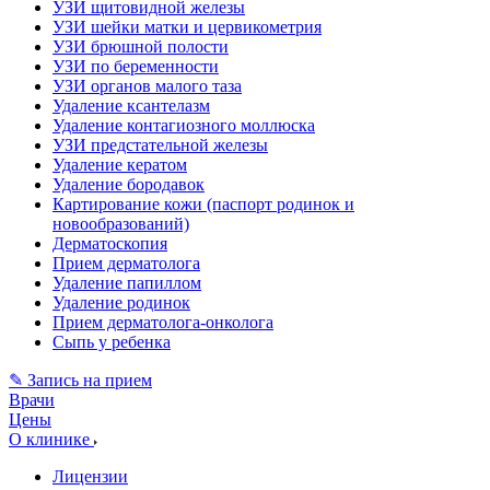
УЗИ щитовидной железы
УЗИ шейки матки и цервикометрия
УЗИ брюшной полости
УЗИ по беременности
УЗИ органов малого таза
Удаление ксантелазм
Удаление контагиозного моллюска
УЗИ предстательной железы
Удаление кератом
Удаление бородавок
Картирование кожи (паспорт родинок и
новообразований)
Дерматоскопия
Прием дерматолога
Удаление папиллом
Удаление родинок
Прием дерматолога-онколога
Сыпь у ребенка
✎ Запись на прием
Врачи
Цены
О клинике
Лицензии