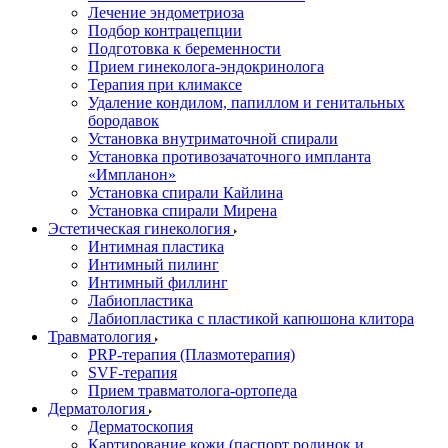
Лечение эндометриоза
Подбор контрацепции
Подготовка к беременности
Прием гинеколога-эндокринолога
Терапия при климаксе
Удаление кондилом, папиллом и генитальных
бородавок
Установка внутриматочной спирали
Установка противозачаточного импланта
«Импланон»
Установка спирали Кайлина
Установка спирали Мирена
Эстетическая гинекология
Интимная пластика
Интимный пилинг
Интимный филлинг
Лабиопластика
Лабиопластика с пластикой капюшона клитора
Травматология
PRP-терапия (Плазмотерапия)
SVF-терапия
Прием травматолога-ортопеда
Дерматология
Дерматоскопия
Картирование кожи (паспорт родинок и