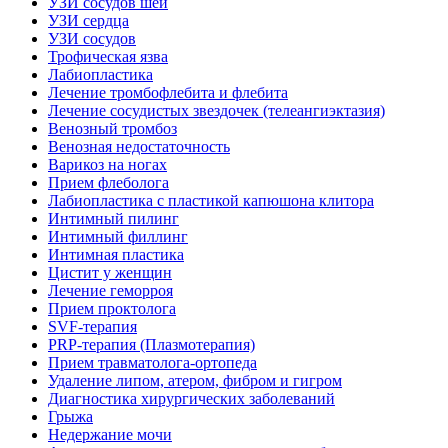
УЗИ сосудов шеи
УЗИ сердца
УЗИ сосудов
Трофическая язва
Лабиопластика
Лечение тромбофлебита и флебита
Лечение сосудистых звездочек (телеангиэктазия)
Венозный тромбоз
Венозная недостаточность
Варикоз на ногах
Прием флеболога
Лабиопластика с пластикой капюшона клитора
Интимный пилинг
Интимный филлинг
Интимная пластика
Цистит у женщин
Лечение геморроя
Прием проктолога
SVF-терапия
PRP-терапия (Плазмотерапия)
Прием травматолога-ортопеда
Удаление липом, атером, фибром и гигром
Диагностика хирургических заболеваний
Грыжа
Недержание мочи