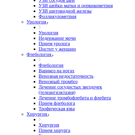
УЗИ сосудов шеи
УЗИ шейки матки и цервикометрия
УЗИ щитовидной железы
Фолликулометрия
Урология
Урология
Недержание мочи
Прием уролога
Цистит у женщин
Флебология
Флебология
Варикоз на ногах
Венозная недостаточность
Венозный тромбоз
Лечение сосудистых звездочек
(телеангиэктазия)
Лечение тромбофлебита и флебита
Прием флеболога
Трофическая язва
Хирургия
Хирургия
Прием хирурга