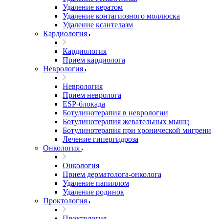
Удаление кератом
Удаление контагиозного моллюска
Удаление ксантелазм
Кардиология
Кардиология
Прием кардиолога
Неврология
Неврология
Прием невролога
ESP-блокада
Ботулинотерапия в неврологии
Ботулинотерапия жевательных мышц
Ботулинотерапия при хронической мигрени
Лечение гипергидроза
Онкология
Онкология
Прием дерматолога-онколога
Удаление папиллом
Удаление родинок
Проктология
Проктология