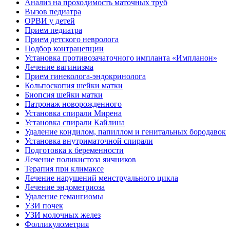
Анализ на проходимость маточных труб
Вызов педиатра
ОРВИ у детей
Прием педиатра
Прием детского невролога
Подбор контрацепции
Установка противозачаточного импланта «Импланон»
Лечение вагинизма
Прием гинеколога-эндокринолога
Кольпоскопия шейки матки
Биопсия шейки матки
Патронаж новорожденного
Установка спирали Мирена
Установка спирали Кайлина
Удаление кондилом, папиллом и генитальных бородавок
Установка внутриматочной спирали
Подготовка к беременности
Лечение поликистоза яичников
Терапия при климаксе
Лечение нарушений менструального цикла
Лечение эндометриоза
Удаление гемангиомы
УЗИ почек
УЗИ молочных желез
Фолликулометрия