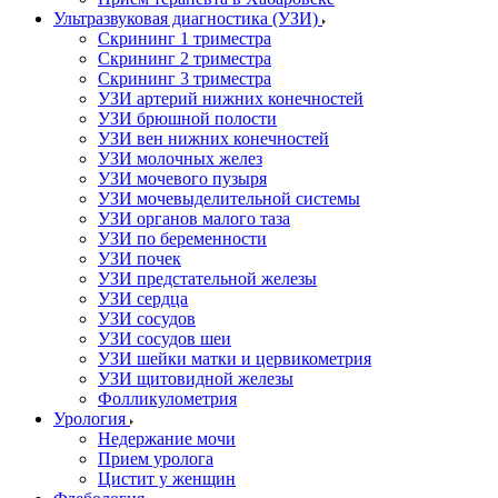
Ультразвуковая диагностика (УЗИ)
Скрининг 1 триместра
Скрининг 2 триместра
Скрининг 3 триместра
УЗИ артерий нижних конечностей
УЗИ брюшной полости
УЗИ вен нижних конечностей
УЗИ молочных желез
УЗИ мочевого пузыря
УЗИ мочевыделительной системы
УЗИ органов малого таза
УЗИ по беременности
УЗИ почек
УЗИ предстательной железы
УЗИ сердца
УЗИ сосудов
УЗИ сосудов шеи
УЗИ шейки матки и цервикометрия
УЗИ щитовидной железы
Фолликулометрия
Урология
Недержание мочи
Прием уролога
Цистит у женщин