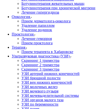
Ботулинотерапия жевательных мышц
Ботулинотерапия при хронической мигрени
Лечение гипергидроза
Онкология
Прием дерматолога-онколога
Удаление папиллом
Удаление родинок
Проктология
Лечение геморроя
Прием проктолога
Терапия
Прием терапевта в Хабаровске
Ультразвуковая диагностика (УЗИ)
Скрининг 1 триместра
Скрининг 2 триместра
Скрининг 3 триместра
УЗИ артерий нижних конечностей
УЗИ брюшной полости
УЗИ вен нижних конечностей
УЗИ молочных желез
УЗИ мочевого пузыря
УЗИ мочевыделительной системы
УЗИ органов малого таза
УЗИ по беременности
УЗИ почек