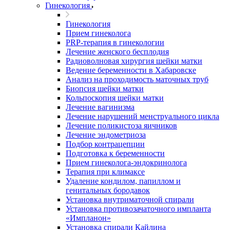
Гинекология
Гинекология
Прием гинеколога
PRP-терапия в гинекологии
Лечение женского бесплодия
Радиоволновая хирургия шейки матки
Ведение беременности в Хабаровске
Анализ на проходимость маточных труб
Биопсия шейки матки
Кольпоскопия шейки матки
Лечение вагинизма
Лечение нарушений менструального цикла
Лечение поликистоза яичников
Лечение эндометриоза
Подбор контрацепции
Подготовка к беременности
Прием гинеколога-эндокринолога
Терапия при климаксе
Удаление кондилом, папиллом и
генитальных бородавок
Установка внутриматочной спирали
Установка противозачаточного импланта
«Импланон»
Установка спирали Кайлина