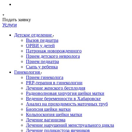
Подать заявку
Услуги
Детское отделение
Вызов педиатра
ОРВИ у детей
Патронаж новорожденного
Прием детского невролога
Прием педиатра
Сыпь у ребенка
Гинекология
Прием гинеколога
PRP-терапия в гинекологии
Лечение женского бесплодия
Радиоволновая хирургия шейки матки
Ведение беременности в Хабаровске
Анализ на проходимость маточных труб
Биопсия шейки матки
Кольпоскопия шейки матки
Лечение вагинизма
Лечение нарушений менструального цикла
Лечение поликистоза яичников