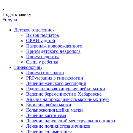
Подать заявку
Услуги
Детское отделение
Вызов педиатра
ОРВИ у детей
Патронаж новорожденного
Прием детского невролога
Прием педиатра
Сыпь у ребенка
Гинекология
Прием гинеколога
PRP-терапия в гинекологии
Лечение женского бесплодия
Радиоволновая хирургия шейки матки
Ведение беременности в Хабаровске
Анализ на проходимость маточных труб
Биопсия шейки матки
Кольпоскопия шейки матки
Лечение вагинизма
Лечение нарушений менструального цикла
Лечение поликистоза яичников
Лечение эндометриоза