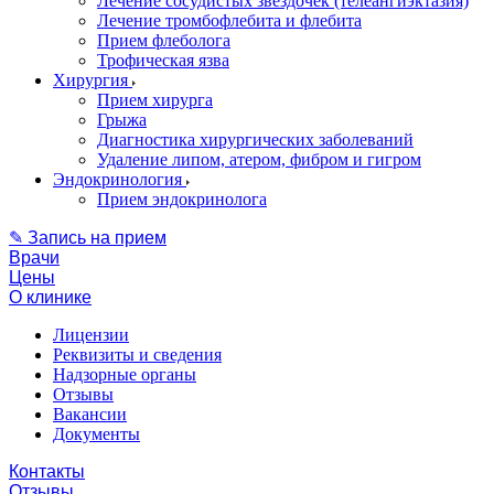
Лечение сосудистых звездочек (телеангиэктазия)
Лечение тромбофлебита и флебита
Прием флеболога
Трофическая язва
Хирургия
Прием хирурга
Грыжа
Диагностика хирургических заболеваний
Удаление липом, атером, фибром и гигром
Эндокринология
Прием эндокринолога
✎ Запись на прием
Врачи
Цены
О клинике
Лицензии
Реквизиты и сведения
Надзорные органы
Отзывы
Вакансии
Документы
Контакты
Отзывы