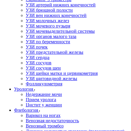
УЗИ артерий нижних конечностей
УЗИ брюшной полости
УЗИ вен нижних конечностей
УЗИ молочных желез
УЗИ мочевого пузыря
УЗИ мочевыделительной системы
УЗИ органов малого таза
УЗИ по беременности
УЗИ почек
УЗИ предстательной железы
УЗИ сердца
УЗИ сосудов
УЗИ сосудов шеи
УЗИ шейки матки и цервикометрия
УЗИ щитовидной железы
Фолликулометрия
Урология
Недержание мочи
Прием уролога
Цистит у женщин
Флебология
Варикоз на ногах
Венозная недостаточность
Венозный тромбоз