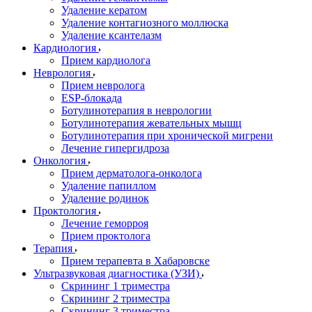
Удаление кератом
Удаление контагиозного моллюска
Удаление ксантелазм
Кардиология
Прием кардиолога
Неврология
Прием невролога
ESP-блокада
Ботулинотерапия в неврологии
Ботулинотерапия жевательных мышц
Ботулинотерапия при хронической мигрени
Лечение гипергидроза
Онкология
Прием дерматолога-онколога
Удаление папиллом
Удаление родинок
Проктология
Лечение геморроя
Прием проктолога
Терапия
Прием терапевта в Хабаровске
Ультразвуковая диагностика (УЗИ)
Скрининг 1 триместра
Скрининг 2 триместра
Скрининг 3 триместра