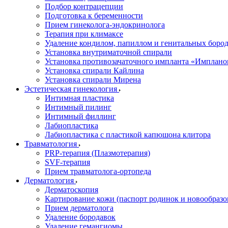
Подбор контрацепции
Подготовка к беременности
Прием гинеколога-эндокринолога
Терапия при климаксе
Удаление кондилом, папиллом и генитальных боро
Установка внутриматочной спирали
Установка противозачаточного импланта «Имплано
Установка спирали Кайлина
Установка спирали Мирена
Эстетическая гинекология
Интимная пластика
Интимный пилинг
Интимный филлинг
Лабиопластика
Лабиопластика с пластикой капюшона клитора
Травматология
PRP-терапия (Плазмотерапия)
SVF-терапия
Прием травматолога-ортопеда
Дерматология
Дерматоскопия
Картирование кожи (паспорт родинок и новообразо
Прием дерматолога
Удаление бородавок
Удаление гемангиомы