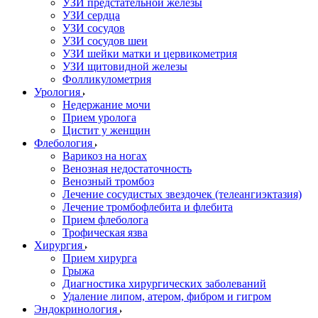
УЗИ предстательной железы
УЗИ сердца
УЗИ сосудов
УЗИ сосудов шеи
УЗИ шейки матки и цервикометрия
УЗИ щитовидной железы
Фолликулометрия
Урология
Недержание мочи
Прием уролога
Цистит у женщин
Флебология
Варикоз на ногах
Венозная недостаточность
Венозный тромбоз
Лечение сосудистых звездочек (телеангиэктазия)
Лечение тромбофлебита и флебита
Прием флеболога
Трофическая язва
Хирургия
Прием хирурга
Грыжа
Диагностика хирургических заболеваний
Удаление липом, атером, фибром и гигром
Эндокринология