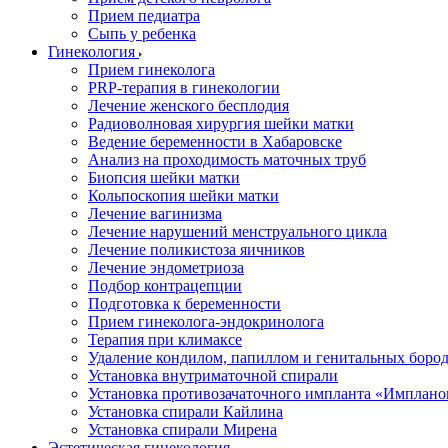
Прием педиатра
Сыпь у ребенка
Гинекология
Прием гинеколога
PRP-терапия в гинекологии
Лечение женского бесплодия
Радиоволновая хирургия шейки матки
Ведение беременности в Хабаровске
Анализ на проходимость маточных труб
Биопсия шейки матки
Кольпоскопия шейки матки
Лечение вагинизма
Лечение нарушений менструального цикла
Лечение поликистоза яичников
Лечение эндометриоза
Подбор контрацепции
Подготовка к беременности
Прием гинеколога-эндокринолога
Терапия при климаксе
Удаление кондилом, папиллом и генитальных боро
Установка внутриматочной спирали
Установка противозачаточного импланта «Имплано
Установка спирали Кайлина
Установка спирали Мирена
Эстетическая гинекология