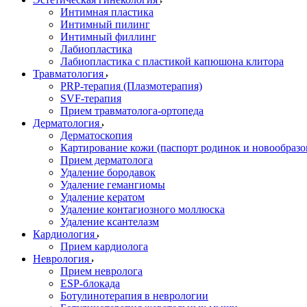
Интимная пластика
Интимный пилинг
Интимный филлинг
Лабиопластика
Лабиопластика с пластикой капюшона клитора
Травматология
PRP-терапия (Плазмотерапия)
SVF-терапия
Прием травматолога-ортопеда
Дерматология
Дерматоскопия
Картирование кожи (паспорт родинок и новообразо
Прием дерматолога
Удаление бородавок
Удаление гемангиомы
Удаление кератом
Удаление контагиозного моллюска
Удаление ксантелазм
Кардиология
Прием кардиолога
Неврология
Прием невролога
ESP-блокада
Ботулинотерапия в неврологии