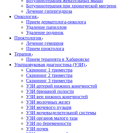
Ботулинотерапия жевательных мышц
Ботулинотерапия при хронической мигрени
Лечение гипергидроза
Онкология
Прием дерматолога-онколога
Удаление папиллом
Удаление родинок
Проктология
Лечение геморроя
Прием проктолога
Терапия
Прием терапевта в Хабаровске
Ультразвуковая диагностика (УЗИ)
Скрининг 1 триместра
Скрининг 2 триместра
Скрининг 3 триместра
УЗИ артерий нижних конечностей
УЗИ брюшной полости
УЗИ вен нижних конечностей
УЗИ молочных желез
УЗИ мочевого пузыря
УЗИ мочевыделительной системы
УЗИ органов малого таза
УЗИ по беременности
УЗИ почек