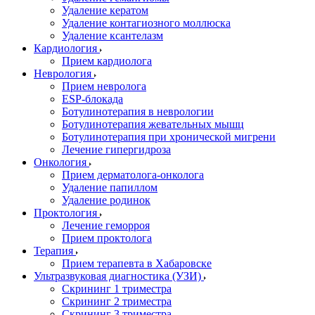
Удаление кератом
Удаление контагиозного моллюска
Удаление ксантелазм
Кардиология
Прием кардиолога
Неврология
Прием невролога
ESP-блокада
Ботулинотерапия в неврологии
Ботулинотерапия жевательных мышц
Ботулинотерапия при хронической мигрени
Лечение гипергидроза
Онкология
Прием дерматолога-онколога
Удаление папиллом
Удаление родинок
Проктология
Лечение геморроя
Прием проктолога
Терапия
Прием терапевта в Хабаровске
Ультразвуковая диагностика (УЗИ)
Скрининг 1 триместра
Скрининг 2 триместра
Скрининг 3 триместра