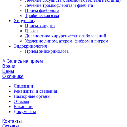
Лечение сосудистых звездочек (телеангиэктазия)
Лечение тромбофлебита и флебита
Прием флеболога
Трофическая язва
Хирургия
Прием хирурга
Грыжа
Диагностика хирургических заболеваний
Удаление липом, атером, фибром и гигром
Эндокринология
Прием эндокринолога
✎ Запись на прием
Врачи
Цены
О клинике
Лицензии
Реквизиты и сведения
Надзорные органы
Отзывы
Вакансии
Документы
Контакты
Отзывы