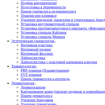
Подбор контрацепции
Подготовка к беременности
Прием гинеколога-эндокринолога
Терапия при климаксе
Удаление кондилом, папиллом и генитальных боро
Установка внутриматочной спирали
Установка противозачаточного импланта «Имплано
Установка спирали Кайлина
Установка спирали Мирена
Эстетическая гинекология
Интимная пластика
Интимный пилинг
Интимный филлинг
Лабиопластика
Лабиопластика с пластикой капюшона клитора
Травматология
PRP-терапия (Плазмотерапия)
SVF-терапия
Прием травматолога-ортопеда
Дерматология
Дерматоскопия
Картирование кожи (паспорт родинок и новообразо
Прием дерматолога
Удаление бородавок
Удаление гемангиомы