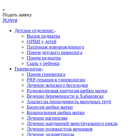
Подать заявку
Услуги
Детское отделение
Вызов педиатра
ОРВИ у детей
Патронаж новорожденного
Прием детского невролога
Прием педиатра
Сыпь у ребенка
Гинекология
Прием гинеколога
PRP-терапия в гинекологии
Лечение женского бесплодия
Радиоволновая хирургия шейки матки
Ведение беременности в Хабаровске
Анализ на проходимость маточных труб
Биопсия шейки матки
Кольпоскопия шейки матки
Лечение вагинизма
Лечение нарушений менструального цикла
Лечение поликистоза яичников
Лечение эндометриоза