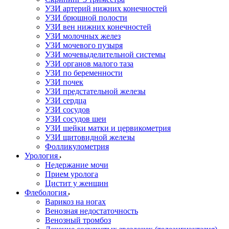
УЗИ артерий нижних конечностей
УЗИ брюшной полости
УЗИ вен нижних конечностей
УЗИ молочных желез
УЗИ мочевого пузыря
УЗИ мочевыделительной системы
УЗИ органов малого таза
УЗИ по беременности
УЗИ почек
УЗИ предстательной железы
УЗИ сердца
УЗИ сосудов
УЗИ сосудов шеи
УЗИ шейки матки и цервикометрия
УЗИ щитовидной железы
Фолликулометрия
Урология
Недержание мочи
Прием уролога
Цистит у женщин
Флебология
Варикоз на ногах
Венозная недостаточность
Венозный тромбоз