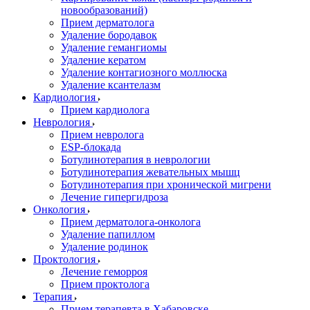
новообразований)
Прием дерматолога
Удаление бородавок
Удаление гемангиомы
Удаление кератом
Удаление контагиозного моллюска
Удаление ксантелазм
Кардиология
Прием кардиолога
Неврология
Прием невролога
ESP-блокада
Ботулинотерапия в неврологии
Ботулинотерапия жевательных мышц
Ботулинотерапия при хронической мигрени
Лечение гипергидроза
Онкология
Прием дерматолога-онколога
Удаление папиллом
Удаление родинок
Проктология
Лечение геморроя
Прием проктолога
Терапия
Прием терапевта в Хабаровске