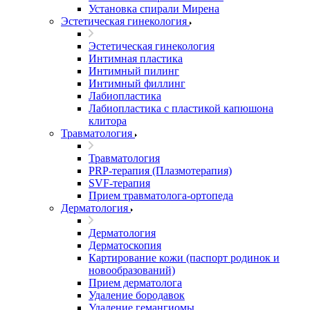
Установка спирали Мирена
Эстетическая гинекология
Эстетическая гинекология
Интимная пластика
Интимный пилинг
Интимный филлинг
Лабиопластика
Лабиопластика с пластикой капюшона
клитора
Травматология
Травматология
PRP-терапия (Плазмотерапия)
SVF-терапия
Прием травматолога-ортопеда
Дерматология
Дерматология
Дерматоскопия
Картирование кожи (паспорт родинок и
новообразований)
Прием дерматолога
Удаление бородавок
Удаление гемангиомы