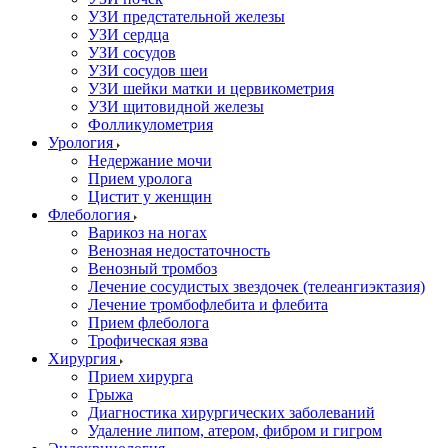
УЗИ предстательной железы
УЗИ сердца
УЗИ сосудов
УЗИ сосудов шеи
УЗИ шейки матки и цервикометрия
УЗИ щитовидной железы
Фолликулометрия
Урология
Недержание мочи
Прием уролога
Цистит у женщин
Флебология
Варикоз на ногах
Венозная недостаточность
Венозный тромбоз
Лечение сосудистых звездочек (телеангиэктазия)
Лечение тромбофлебита и флебита
Прием флеболога
Трофическая язва
Хирургия
Прием хирурга
Грыжа
Диагностика хирургических заболеваний
Удаление липом, атером, фибром и гигром