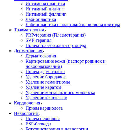
Интимная пластика
Интимный пилинг
Интимный филлинг
Лабиопластика
Лабиопластика с пластикой капюшона клитора
Травматология
PRP-терапия (Плазмотерапия)
SVF-терапия
Прием травматолога-ортопеда
Дерматология
Дерматоскопия
Картирование кожи (паспорт родинок и
новообразований)
Прием дерматолога
Удаление бородавок
Удаление гемангиомы
Удаление кератом
Удаление контагиозного моллюска
Удаление ксантелазм
Кардиология
Прием кардиолога
Неврология
Прием невролога
ESP-блокада
Ботулинотерапия в неврологии