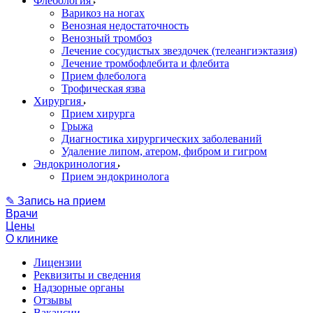
Флебология
Варикоз на ногах
Венозная недостаточность
Венозный тромбоз
Лечение сосудистых звездочек (телеангиэктазия)
Лечение тромбофлебита и флебита
Прием флеболога
Трофическая язва
Хирургия
Прием хирурга
Грыжа
Диагностика хирургических заболеваний
Удаление липом, атером, фибром и гигром
Эндокринология
Прием эндокринолога
✎ Запись на прием
Врачи
Цены
О клинике
Лицензии
Реквизиты и сведения
Надзорные органы
Отзывы
Вакансии