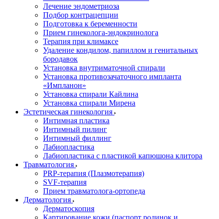
Лечение эндометриоза
Подбор контрацепции
Подготовка к беременности
Прием гинеколога-эндокринолога
Терапия при климаксе
Удаление кондилом, папиллом и генитальных
бородавок
Установка внутриматочной спирали
Установка противозачаточного импланта
«Импланон»
Установка спирали Кайлина
Установка спирали Мирена
Эстетическая гинекология
Интимная пластика
Интимный пилинг
Интимный филлинг
Лабиопластика
Лабиопластика с пластикой капюшона клитора
Травматология
PRP-терапия (Плазмотерапия)
SVF-терапия
Прием травматолога-ортопеда
Дерматология
Дерматоскопия
Картирование кожи (паспорт родинок и