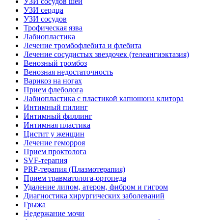
УЗИ сосудов шеи
УЗИ сердца
УЗИ сосудов
Трофическая язва
Лабиопластика
Лечение тромбофлебита и флебита
Лечение сосудистых звездочек (телеангиэктазия)
Венозный тромбоз
Венозная недостаточность
Варикоз на ногах
Прием флеболога
Лабиопластика с пластикой капюшона клитора
Интимный пилинг
Интимный филлинг
Интимная пластика
Цистит у женщин
Лечение геморроя
Прием проктолога
SVF-терапия
PRP-терапия (Плазмотерапия)
Прием травматолога-ортопеда
Удаление липом, атером, фибром и гигром
Диагностика хирургических заболеваний
Грыжа
Недержание мочи