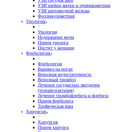
УЗИ сосудов шеи
УЗИ шейки матки и цервикометрия
УЗИ щитовидной железы
Фолликулометрия
Урология
Урология
Недержание мочи
Прием уролога
Цистит у женщин
Флебология
Флебология
Варикоз на ногах
Венозная недостаточность
Венозный тромбоз
Лечение сосудистых звездочек
(телеангиэктазия)
Лечение тромбофлебита и флебита
Прием флеболога
Трофическая язва
Хирургия
Хирургия
Прием хирурга