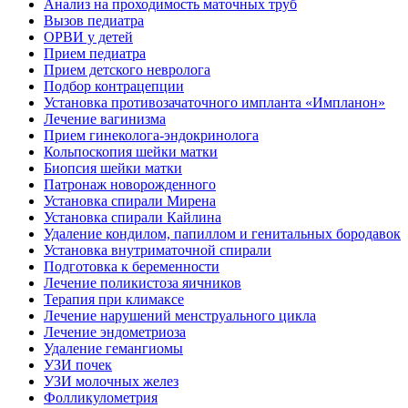
Анализ на проходимость маточных труб
Вызов педиатра
ОРВИ у детей
Прием педиатра
Прием детского невролога
Подбор контрацепции
Установка противозачаточного импланта «Импланон»
Лечение вагинизма
Прием гинеколога-эндокринолога
Кольпоскопия шейки матки
Биопсия шейки матки
Патронаж новорожденного
Установка спирали Мирена
Установка спирали Кайлина
Удаление кондилом, папиллом и генитальных бородавок
Установка внутриматочной спирали
Подготовка к беременности
Лечение поликистоза яичников
Терапия при климаксе
Лечение нарушений менструального цикла
Лечение эндометриоза
Удаление гемангиомы
УЗИ почек
УЗИ молочных желез
Фолликулометрия