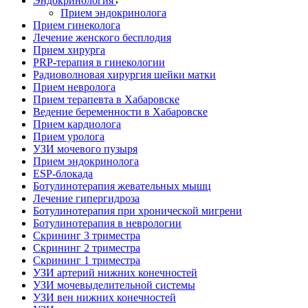
Эндокринология
Прием эндокринолога
Прием гинеколога
Лечение женского бесплодия
Прием хирурга
PRP-терапия в гинекологии
Радиоволновая хирургия шейки матки
Прием невролога
Прием терапевта в Хабаровске
Ведение беременности в Хабаровске
Прием кардиолога
Прием уролога
УЗИ мочевого пузыря
Прием эндокринолога
ESP-блокада
Ботулинотерапия жевательных мышц
Лечение гипергидроза
Ботулинотерапия при хронической мигрени
Ботулинотерапия в неврологии
Скрининг 3 триместра
Скрининг 2 триместра
Скрининг 1 триместра
УЗИ артерий нижних конечностей
УЗИ мочевыделительной системы
УЗИ вен нижних конечностей