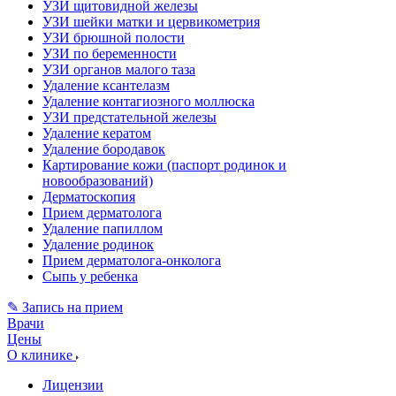
УЗИ щитовидной железы
УЗИ шейки матки и цервикометрия
УЗИ брюшной полости
УЗИ по беременности
УЗИ органов малого таза
Удаление ксантелазм
Удаление контагиозного моллюска
УЗИ предстательной железы
Удаление кератом
Удаление бородавок
Картирование кожи (паспорт родинок и
новообразований)
Дерматоскопия
Прием дерматолога
Удаление папиллом
Удаление родинок
Прием дерматолога-онколога
Сыпь у ребенка
✎ Запись на прием
Врачи
Цены
О клинике
Лицензии