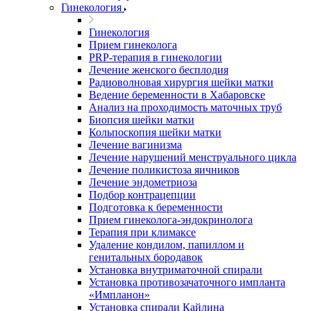
Гинекология
Гинекология
Прием гинеколога
PRP-терапия в гинекологии
Лечение женского бесплодия
Радиоволновая хирургия шейки матки
Ведение беременности в Хабаровске
Анализ на проходимость маточных труб
Биопсия шейки матки
Кольпоскопия шейки матки
Лечение вагинизма
Лечение нарушений менструального цикла
Лечение поликистоза яичников
Лечение эндометриоза
Подбор контрацепции
Подготовка к беременности
Прием гинеколога-эндокринолога
Терапия при климаксе
Удаление кондилом, папиллом и
генитальных бородавок
Установка внутриматочной спирали
Установка противозачаточного импланта
«Импланон»
Установка спирали Кайлина