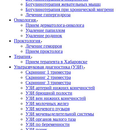
Ботулинотерапия жевательных мышц
Ботулинотерапия при хронической мигрени
Лечение гипергидроза
Онкология
Прием дерматолога-онколога
Удаление папиллом
Удаление родинок
Проктология
Лечение геморроя
Прием проктолога
Терапия
Прием терапевта в Хабаровске
Ультразвуковая диагностика (УЗИ)
Скрининг 1 триместра
Скрининг 2 триместра
Скрининг 3 триместра
УЗИ артерий нижних конечностей
УЗИ брюшной полости
УЗИ вен нижних конечностей
УЗИ молочных желез
УЗИ мочевого пузыря
УЗИ мочевыделительной системы
УЗИ органов малого таза
УЗИ по беременности
УЗИ почек