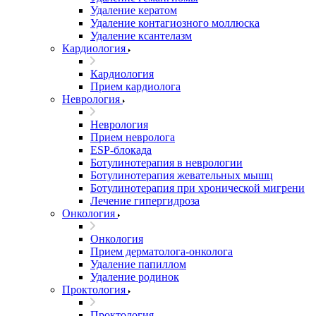
Удаление кератом
Удаление контагиозного моллюска
Удаление ксантелазм
Кардиология
Кардиология
Прием кардиолога
Неврология
Неврология
Прием невролога
ESP-блокада
Ботулинотерапия в неврологии
Ботулинотерапия жевательных мышц
Ботулинотерапия при хронической мигрени
Лечение гипергидроза
Онкология
Онкология
Прием дерматолога-онколога
Удаление папиллом
Удаление родинок
Проктология
Проктология