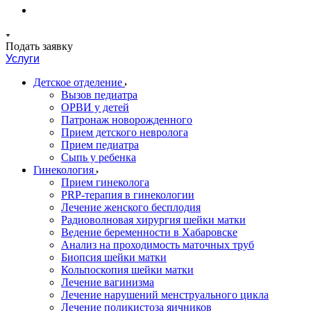
Подать заявку
Услуги
Детское отделение
Вызов педиатра
ОРВИ у детей
Патронаж новорожденного
Прием детского невролога
Прием педиатра
Сыпь у ребенка
Гинекология
Прием гинеколога
PRP-терапия в гинекологии
Лечение женского бесплодия
Радиоволновая хирургия шейки матки
Ведение беременности в Хабаровске
Анализ на проходимость маточных труб
Биопсия шейки матки
Кольпоскопия шейки матки
Лечение вагинизма
Лечение нарушений менструального цикла
Лечение поликистоза яичников