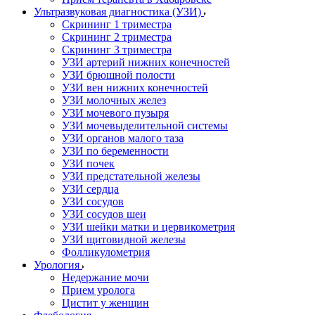
Ультразвуковая диагностика (УЗИ)
Скрининг 1 триместра
Скрининг 2 триместра
Скрининг 3 триместра
УЗИ артерий нижних конечностей
УЗИ брюшной полости
УЗИ вен нижних конечностей
УЗИ молочных желез
УЗИ мочевого пузыря
УЗИ мочевыделительной системы
УЗИ органов малого таза
УЗИ по беременности
УЗИ почек
УЗИ предстательной железы
УЗИ сердца
УЗИ сосудов
УЗИ сосудов шеи
УЗИ шейки матки и цервикометрия
УЗИ щитовидной железы
Фолликулометрия
Урология
Недержание мочи
Прием уролога
Цистит у женщин