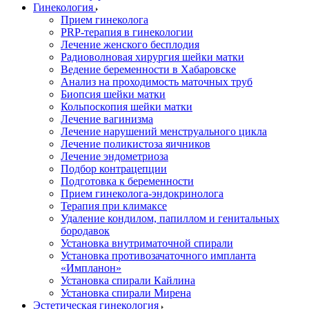
Гинекология
Прием гинеколога
PRP-терапия в гинекологии
Лечение женского бесплодия
Радиоволновая хирургия шейки матки
Ведение беременности в Хабаровске
Анализ на проходимость маточных труб
Биопсия шейки матки
Кольпоскопия шейки матки
Лечение вагинизма
Лечение нарушений менструального цикла
Лечение поликистоза яичников
Лечение эндометриоза
Подбор контрацепции
Подготовка к беременности
Прием гинеколога-эндокринолога
Терапия при климаксе
Удаление кондилом, папиллом и генитальных
бородавок
Установка внутриматочной спирали
Установка противозачаточного импланта
«Импланон»
Установка спирали Кайлина
Установка спирали Мирена
Эстетическая гинекология