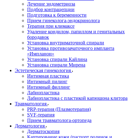
Лечение эндометриоза
Подбор контрацепции
Подготовка к беременности
Прием гинеколога-эндокринолога
Терапия при климаксе
Удаление кондилом, папиллом и генитальных
бородавок
Установка внутриматочной спирали
Установка противозачаточного импланта
«Импланон»
Установка спирали Кайлина
Установка спирали Мирена
Эстетическая гинекология
Интимная пластика
Интимный пилинг
Интимный филлинг
Лабиопластика
Лабиопластика с пластикой капюшона клитора
Травматология
PRP-терапия (Плазмотерапия)
SVF-терапия
Прием травматолога-ортопеда
Дерматология
Дерматоскопия
Картирование кожи (паспорт родинок и