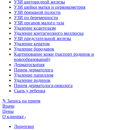
УЗИ щитовидной железы
УЗИ шейки матки и цервикометрия
УЗИ брюшной полости
УЗИ по беременности
УЗИ органов малого таза
Удаление ксантелазм
Удаление контагиозного моллюска
УЗИ предстательной железы
Удаление кератом
Удаление бородавок
Картирование кожи (паспорт родинок и
новообразований)
Дерматоскопия
Прием дерматолога
Удаление папиллом
Удаление родинок
Прием дерматолога-онколога
Сыпь у ребенка
✎ Запись на прием
Врачи
Цены
О клинике
Лицензии