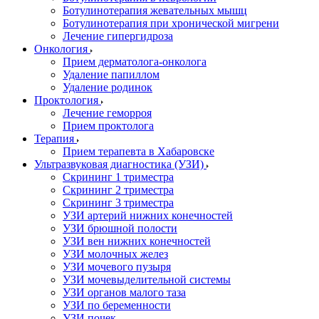
Ботулинотерапия жевательных мышц
Ботулинотерапия при хронической мигрени
Лечение гипергидроза
Онкология
Прием дерматолога-онколога
Удаление папиллом
Удаление родинок
Проктология
Лечение геморроя
Прием проктолога
Терапия
Прием терапевта в Хабаровске
Ультразвуковая диагностика (УЗИ)
Скрининг 1 триместра
Скрининг 2 триместра
Скрининг 3 триместра
УЗИ артерий нижних конечностей
УЗИ брюшной полости
УЗИ вен нижних конечностей
УЗИ молочных желез
УЗИ мочевого пузыря
УЗИ мочевыделительной системы
УЗИ органов малого таза
УЗИ по беременности
УЗИ почек