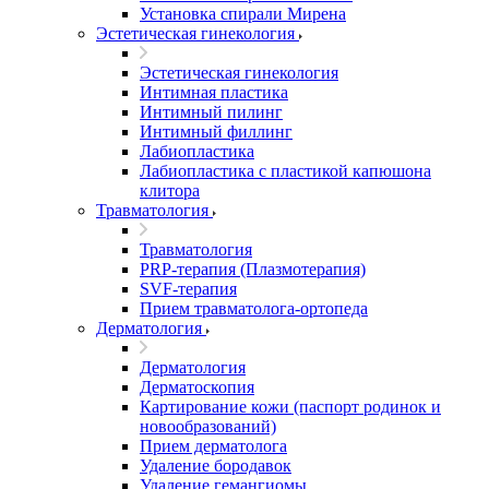
Установка спирали Мирена
Эстетическая гинекология
Эстетическая гинекология
Интимная пластика
Интимный пилинг
Интимный филлинг
Лабиопластика
Лабиопластика с пластикой капюшона
клитора
Травматология
Травматология
PRP-терапия (Плазмотерапия)
SVF-терапия
Прием травматолога-ортопеда
Дерматология
Дерматология
Дерматоскопия
Картирование кожи (паспорт родинок и
новообразований)
Прием дерматолога
Удаление бородавок
Удаление гемангиомы