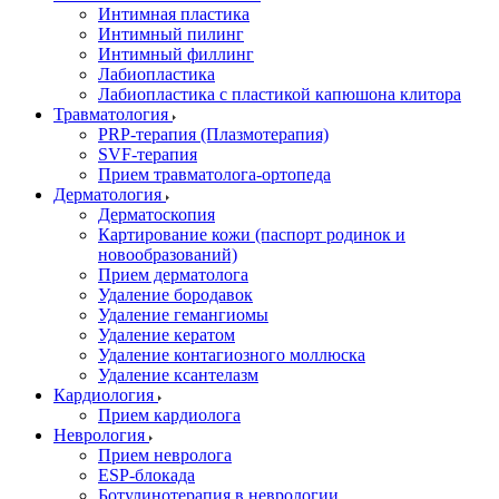
Интимная пластика
Интимный пилинг
Интимный филлинг
Лабиопластика
Лабиопластика с пластикой капюшона клитора
Травматология
PRP-терапия (Плазмотерапия)
SVF-терапия
Прием травматолога-ортопеда
Дерматология
Дерматоскопия
Картирование кожи (паспорт родинок и
новообразований)
Прием дерматолога
Удаление бородавок
Удаление гемангиомы
Удаление кератом
Удаление контагиозного моллюска
Удаление ксантелазм
Кардиология
Прием кардиолога
Неврология
Прием невролога
ESP-блокада
Ботулинотерапия в неврологии