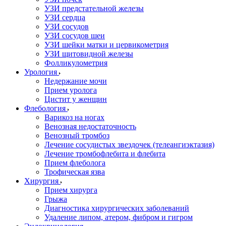
УЗИ предстательной железы
УЗИ сердца
УЗИ сосудов
УЗИ сосудов шеи
УЗИ шейки матки и цервикометрия
УЗИ щитовидной железы
Фолликулометрия
Урология
Недержание мочи
Прием уролога
Цистит у женщин
Флебология
Варикоз на ногах
Венозная недостаточность
Венозный тромбоз
Лечение сосудистых звездочек (телеангиэктазия)
Лечение тромбофлебита и флебита
Прием флеболога
Трофическая язва
Хирургия
Прием хирурга
Грыжа
Диагностика хирургических заболеваний
Удаление липом, атером, фибром и гигром