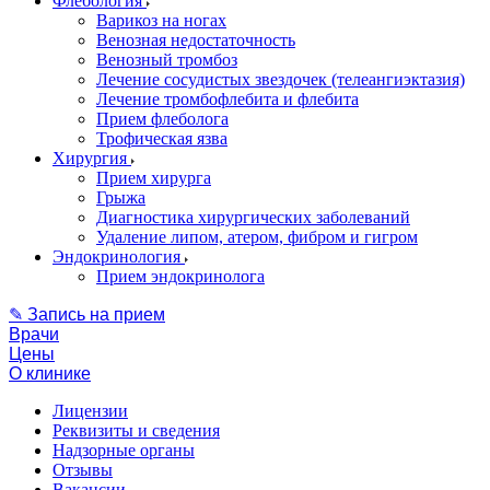
Флебология
Варикоз на ногах
Венозная недостаточность
Венозный тромбоз
Лечение сосудистых звездочек (телеангиэктазия)
Лечение тромбофлебита и флебита
Прием флеболога
Трофическая язва
Хирургия
Прием хирурга
Грыжа
Диагностика хирургических заболеваний
Удаление липом, атером, фибром и гигром
Эндокринология
Прием эндокринолога
✎ Запись на прием
Врачи
Цены
О клинике
Лицензии
Реквизиты и сведения
Надзорные органы
Отзывы
Вакансии