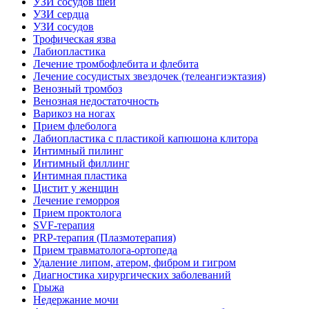
УЗИ сосудов шеи
УЗИ сердца
УЗИ сосудов
Трофическая язва
Лабиопластика
Лечение тромбофлебита и флебита
Лечение сосудистых звездочек (телеангиэктазия)
Венозный тромбоз
Венозная недостаточность
Варикоз на ногах
Прием флеболога
Лабиопластика с пластикой капюшона клитора
Интимный пилинг
Интимный филлинг
Интимная пластика
Цистит у женщин
Лечение геморроя
Прием проктолога
SVF-терапия
PRP-терапия (Плазмотерапия)
Прием травматолога-ортопеда
Удаление липом, атером, фибром и гигром
Диагностика хирургических заболеваний
Грыжа
Недержание мочи