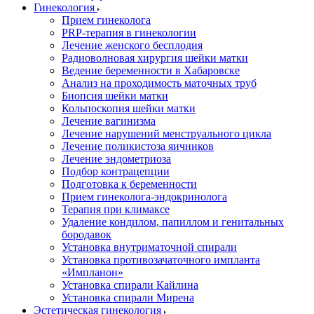
Гинекология
Прием гинеколога
PRP-терапия в гинекологии
Лечение женского бесплодия
Радиоволновая хирургия шейки матки
Ведение беременности в Хабаровске
Анализ на проходимость маточных труб
Биопсия шейки матки
Кольпоскопия шейки матки
Лечение вагинизма
Лечение нарушений менструального цикла
Лечение поликистоза яичников
Лечение эндометриоза
Подбор контрацепции
Подготовка к беременности
Прием гинеколога-эндокринолога
Терапия при климаксе
Удаление кондилом, папиллом и генитальных
бородавок
Установка внутриматочной спирали
Установка противозачаточного импланта
«Импланон»
Установка спирали Кайлина
Установка спирали Мирена
Эстетическая гинекология