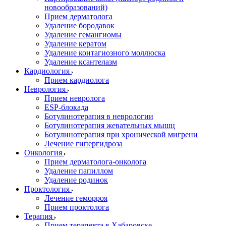
новообразований)
Прием дерматолога
Удаление бородавок
Удаление гемангиомы
Удаление кератом
Удаление контагиозного моллюска
Удаление ксантелазм
Кардиология
Прием кардиолога
Неврология
Прием невролога
ESP-блокада
Ботулинотерапия в неврологии
Ботулинотерапия жевательных мышц
Ботулинотерапия при хронической мигрени
Лечение гипергидроза
Онкология
Прием дерматолога-онколога
Удаление папиллом
Удаление родинок
Проктология
Лечение геморроя
Прием проктолога
Терапия
Прием терапевта в Хабаровске