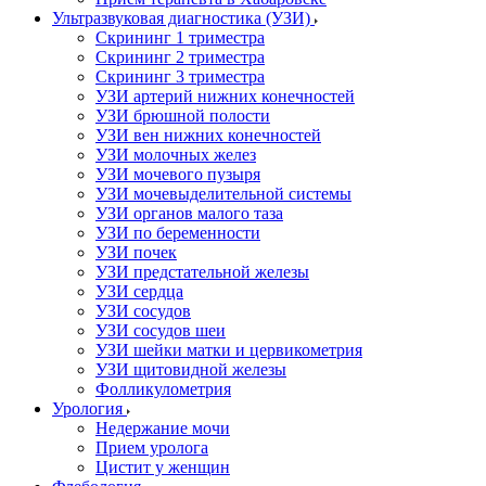
Ультразвуковая диагностика (УЗИ)
Скрининг 1 триместра
Скрининг 2 триместра
Скрининг 3 триместра
УЗИ артерий нижних конечностей
УЗИ брюшной полости
УЗИ вен нижних конечностей
УЗИ молочных желез
УЗИ мочевого пузыря
УЗИ мочевыделительной системы
УЗИ органов малого таза
УЗИ по беременности
УЗИ почек
УЗИ предстательной железы
УЗИ сердца
УЗИ сосудов
УЗИ сосудов шеи
УЗИ шейки матки и цервикометрия
УЗИ щитовидной железы
Фолликулометрия
Урология
Недержание мочи
Прием уролога
Цистит у женщин