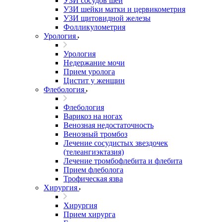
УЗИ сосудов шеи
УЗИ шейки матки и цервикометрия
УЗИ щитовидной железы
Фолликулометрия
Урология
Урология
Недержание мочи
Прием уролога
Цистит у женщин
Флебология
Флебология
Варикоз на ногах
Венозная недостаточность
Венозный тромбоз
Лечение сосудистых звездочек
(телеангиэктазия)
Лечение тромбофлебита и флебита
Прием флеболога
Трофическая язва
Хирургия
Хирургия
Прием хирурга