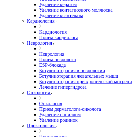
Удаление кератом
Удаление контагиозного моллюска
Удаление ксантелазм
Кардиология
Кардиология
Прием кардиолога
Неврология
Неврология
Прием невролога
ESP-блокада
Ботулинотерапия в неврологии
Ботулинотерапия жевательных мышц
Ботулинотерапия при хронической мигрени
Лечение гипергидроза
Онкология
Онкология
Прием дерматолога-онколога
Удаление папиллом
Удаление родинок
Проктология
Проктология