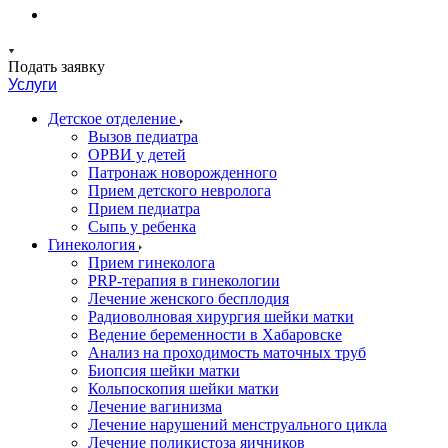
Подать заявку
Услуги
Детское отделение
Вызов педиатра
ОРВИ у детей
Патронаж новорожденного
Прием детского невролога
Прием педиатра
Сыпь у ребенка
Гинекология
Прием гинеколога
PRP-терапия в гинекологии
Лечение женского бесплодия
Радиоволновая хирургия шейки матки
Ведение беременности в Хабаровске
Анализ на проходимость маточных труб
Биопсия шейки матки
Кольпоскопия шейки матки
Лечение вагинизма
Лечение нарушений менструального цикла
Лечение поликистоза яичников