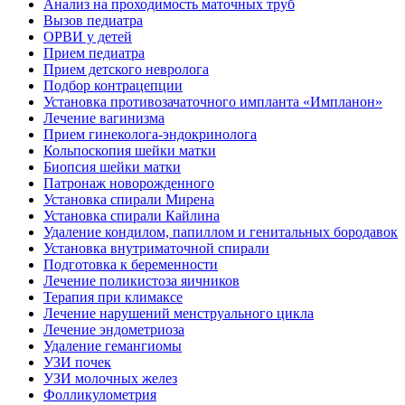
Анализ на проходимость маточных труб
Вызов педиатра
ОРВИ у детей
Прием педиатра
Прием детского невролога
Подбор контрацепции
Установка противозачаточного импланта «Импланон»
Лечение вагинизма
Прием гинеколога-эндокринолога
Кольпоскопия шейки матки
Биопсия шейки матки
Патронаж новорожденного
Установка спирали Мирена
Установка спирали Кайлина
Удаление кондилом, папиллом и генитальных бородавок
Установка внутриматочной спирали
Подготовка к беременности
Лечение поликистоза яичников
Терапия при климаксе
Лечение нарушений менструального цикла
Лечение эндометриоза
Удаление гемангиомы
УЗИ почек
УЗИ молочных желез
Фолликулометрия