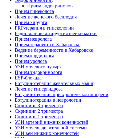
Эндокринология
Прием эндокринолога
Прием гинеколога
Лечение женского бесплодия
Прием хирурга
PRP-терапия в гинекологии
Радиоволновая хирургия шейки матки
Прием невролога
Прием терапевта в Хабаровске
Ведение беременности в Хабаровске
Прием кардиолога
Прием уролога
УЗИ мочевого пузыря
Прием эндокринолога
ESP-блокада
Ботулинотерапия жевательных мышц
Лечение гипергидроза
Ботулинотерапия при хронической мигрени
Ботулинотерапия в неврологии
Скрининг 3 триместра
Скрининг 2 триместра
Скрининг 1 триместра
УЗИ артерий нижних конечностей
УЗИ мочевыделительной системы
УЗИ вен нижних конечностей