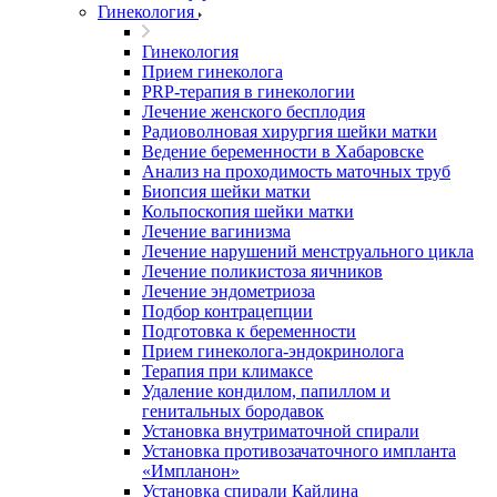
Гинекология
Гинекология
Прием гинеколога
PRP-терапия в гинекологии
Лечение женского бесплодия
Радиоволновая хирургия шейки матки
Ведение беременности в Хабаровске
Анализ на проходимость маточных труб
Биопсия шейки матки
Кольпоскопия шейки матки
Лечение вагинизма
Лечение нарушений менструального цикла
Лечение поликистоза яичников
Лечение эндометриоза
Подбор контрацепции
Подготовка к беременности
Прием гинеколога-эндокринолога
Терапия при климаксе
Удаление кондилом, папиллом и
генитальных бородавок
Установка внутриматочной спирали
Установка противозачаточного импланта
«Импланон»
Установка спирали Кайлина